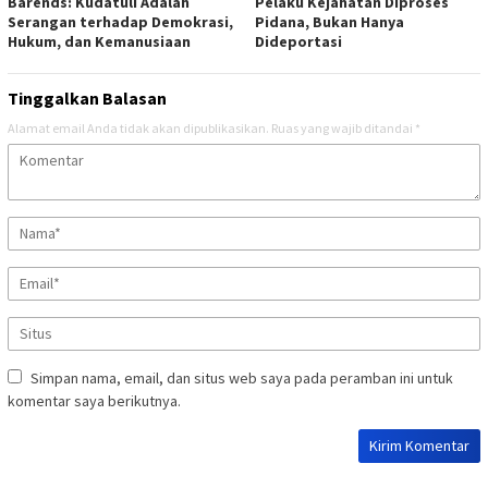
Barends: Kudatuli Adalah
Pelaku Kejahatan Diproses
Serangan terhadap Demokrasi,
Pidana, Bukan Hanya
Hukum, dan Kemanusiaan
Dideportasi
Tinggalkan Balasan
Alamat email Anda tidak akan dipublikasikan.
Ruas yang wajib ditandai
*
Simpan nama, email, dan situs web saya pada peramban ini untuk
komentar saya berikutnya.