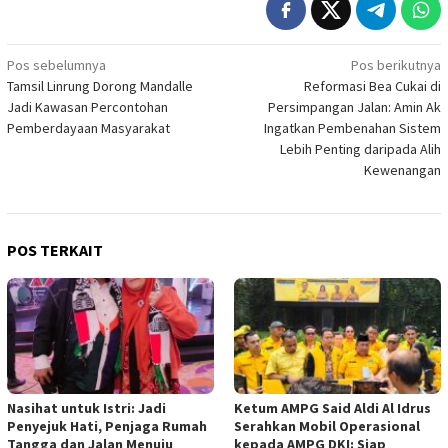
Navigasi
Pos sebelumnya
Pos berikutnya
Tamsil Linrung Dorong Mandalle
Reformasi Bea Cukai di
pos
Jadi Kawasan Percontohan
Persimpangan Jalan: Amin Ak
Pemberdayaan Masyarakat
Ingatkan Pembenahan Sistem
Lebih Penting daripada Alih
Kewenangan
POS TERKAIT
Nasihat untuk Istri: Jadi
Ketum AMPG Said Aldi Al Idrus
Penyejuk Hati, Penjaga Rumah
Serahkan Mobil Operasional
Tangga dan Jalan Menuju
kepada AMPG DKI: Siap