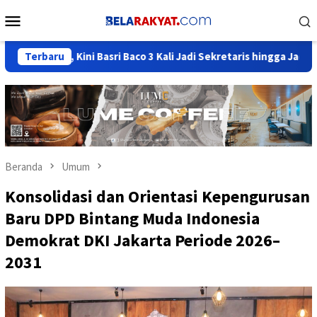
Loncat
Menu
ke
Mobile
konten
ar, Kini Basri Baco 3 Kali Jadi Sekretaris hingga Jadi Elite Berin
Terbaru
Beranda
Umum
Konsolidasi dan Orientasi Kepengurusan
Baru DPD Bintang Muda Indonesia
Demokrat DKI Jakarta Periode 2026–
2031