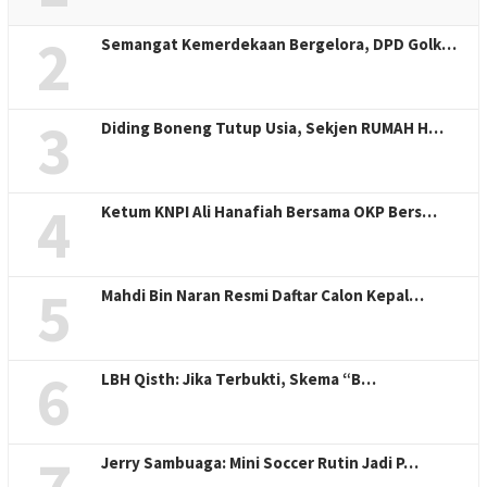
2
Semangat Kemerdekaan Bergelora, DPD Golk…
3
Diding Boneng Tutup Usia, Sekjen RUMAH H…
4
Ketum KNPI Ali Hanafiah Bersama OKP Bers…
5
Mahdi Bin Naran Resmi Daftar Calon Kepal…
6
LBH Qisth: Jika Terbukti, Skema “B…
7
Jerry Sambuaga: Mini Soccer Rutin Jadi P…