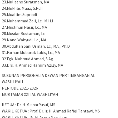
23.Muliatno Suratman, MA
24.Mukhlis Muaz, S.Pd.I
25.Muallim Supriadi
26.Muhammad Zali, Lc., M.H.I
27.Muslihun Nasir, Lc., MA
28.Musdar Bustaman, Lc
29.Nano Wahyudi, Lc., MA
30.Abdullah Sani Usman, Lc., MA., Ph.D
31.Farhan Mubarok Lubis, Lc., MA
32.Tgk. Mahmud Ahmad, S.Ag
33.Drs. H. Ahmad Hamim Azizy, MA
SUSUNAN PERSONALIA DEWAN PERTIMBANGAN AL
WASHLIYAH
PERIODE 2021-2026
MUKTAMAR XXII AL WASHLIYAH
KETUA : Dr. H. Yusnar Yusuf, MS
WAKIL KETUA : Prof. Dr. Ir. H. Ahmad Rafiqi Tantawi, MS
WAKIL KETUA : Dr. H. Asren Nasution