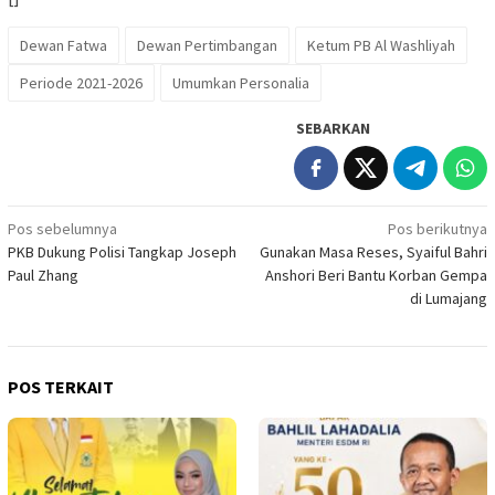
Dewan Fatwa
Dewan Pertimbangan
Ketum PB Al Washliyah
Periode 2021-2026
Umumkan Personalia
SEBARKAN
Navigasi
Pos sebelumnya
Pos berikutnya
PKB Dukung Polisi Tangkap Joseph
Gunakan Masa Reses, Syaiful Bahri
pos
Paul Zhang
Anshori Beri Bantu Korban Gempa
di Lumajang
POS TERKAIT