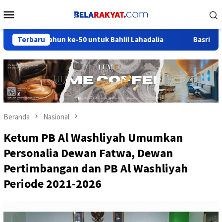
Loncat
Menu
ke
Mobile
konten
ahun ke-50 untuk Bahlil Lahadalia
Terbaru
Basri Baco Ajak Ormas
Beranda
Nasional
Ketum PB Al Washliyah Umumkan
Personalia Dewan Fatwa, Dewan
Pertimbangan dan PB Al Washliyah
Periode 2021-2026