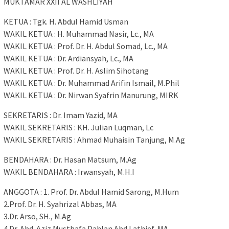
MUKTAMAR XXII AL WASHLIYAH
KETUA : Tgk. H. Abdul Hamid Usman
WAKIL KETUA : H. Muhammad Nasir, Lc., MA
WAKIL KETUA : Prof. Dr. H. Abdul Somad, Lc., MA
WAKIL KETUA : Dr. Ardiansyah, Lc., MA
WAKIL KETUA : Prof. Dr. H. Aslim Sihotang
WAKIL KETUA : Dr. Muhammad Arifin Ismail, M.Phil
WAKIL KETUA : Dr. Nirwan Syafrin Manurung, MIRK
SEKRETARIS : Dr. Imam Yazid, MA
WAKIL SEKRETARIS : KH. Julian Luqman, Lc
WAKIL SEKRETARIS : Ahmad Muhaisin Tanjung, M.Ag
BENDAHARA : Dr. Hasan Matsum, M.Ag
WAKIL BENDAHARA : Irwansyah, M.H.I
ANGGOTA : 1. Prof. Dr. Abdul Hamid Sarong, M.Hum
2.Prof. Dr. H. Syahrizal Abbas, MA
3.Dr. Arso, SH., M.Ag
4.Dr. Abd. Aziz Musthafa Dahlan Abd Lathief, MA