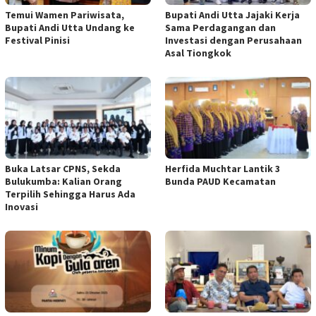
Temui Wamen Pariwisata,
Bupati Andi Utta Jajaki Kerja
Bupati Andi Utta Undang ke
Sama Perdagangan dan
Festival Pinisi
Investasi dengan Perusahaan
Asal Tiongkok
Buka Latsar CPNS, Sekda
Herfida Muchtar Lantik 3
Bulukumba: Kalian Orang
Bunda PAUD Kecamatan
Terpilih Sehingga Harus Ada
Inovasi