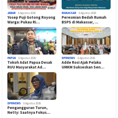
JABAR
6 Agustus 2026
MAKASSAR
6 Agustus 2026
Yosep Puji Gotong Royong
Peresmian Bedah Rumah
Warga: Pukau Ri…
BSPS di Makassar, …
PAPUA
6 Agustus 2026
DPRNEWS
6 Agustus 2026
Tokoh Adat Papua Desak
Adde Rosi Ajak Pelaku
RUU Masyarakat Ad…
UMKM Sukseskan Sen…
DPRNEWS
6 Agustus 2026
Pengangguran Turun,
Netty: Saatnya Fokus…