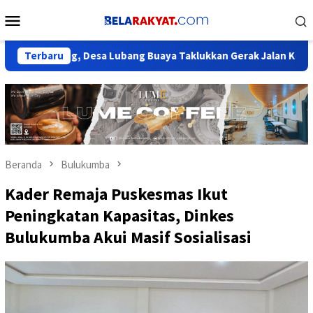
Loncat
Menu
ke
Mobile
konten
Orang, Desa Lubang Buaya Taklukkan Gerak Jalan Kecamatan Set
Terbaru
Beranda
Bulukumba
Kader Remaja Puskesmas Ikut
Peningkatan Kapasitas, Dinkes
Bulukumba Akui Masif Sosialisasi