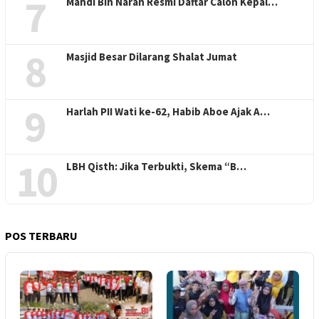
7
Mahdi Bin Naran Resmi Daftar Calon Kepal…
8
Masjid Besar Dilarang Shalat Jumat
9
Harlah PII Wati ke-62, Habib Aboe Ajak A…
10
LBH Qisth: Jika Terbukti, Skema “B…
POS TERBARU