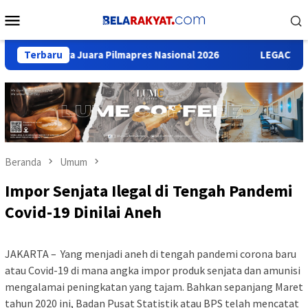
Loncat
Menu
ke
Mobile
konten
y Tyara Juara Pilmapres Nasional 2026
Terbaru
LEGACY KETUM BAH
Beranda
Umum
Impor Senjata Ilegal di Tengah Pandemi
Covid-19 Dinilai Aneh
JAKARTA – Yang menjadi aneh di tengah pandemi corona baru
atau Covid-19 di mana angka impor produk senjata dan amunisi
mengalamai peningkatan yang tajam. Bahkan sepanjang Maret
tahun 2020 ini, Badan Pusat Statistik atau BPS telah mencatat