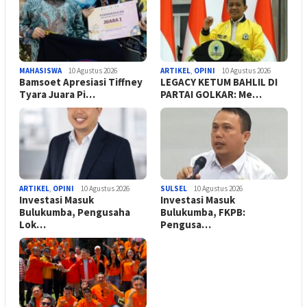
MAHASISWA
10 Agustus 2026
ARTIKEL
,
OPINI
10 Agustus 2026
Bamsoet Apresiasi Tiffney
LEGACY KETUM BAHLIL DI
Tyara Juara Pi…
PARTAI GOLKAR: Me…
ARTIKEL
,
OPINI
10 Agustus 2026
SULSEL
10 Agustus 2026
Investasi Masuk
Investasi Masuk
Bulukumba, Pengusaha
Bulukumba, FKPB:
Lok…
Pengusa…