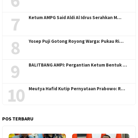
6
7
Ketum AMPG Said Aldi Al Idrus Serahkan M…
8
Yosep Puji Gotong Royong Warga: Pukau Ri…
9
BALITBANG AMPI: Pergantian Ketum Bentuk …
10
Meutya Hafid Kutip Pernyataan Prabowo: R…
POS TERBARU