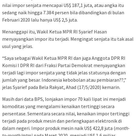
nilai impor senjata mencapai US$ 187,1 juta, atau angka itu
sedang naik hingga 7.384 persen bila dibandingkan di bulan
Februari 2020 lalu hanya US$ 2,5 juta.
Menanggapi itu, Wakil Ketua MPR RI Syarief Hasan
menyayangkan impor itu terjadi. Mengingat senjata itu tak asal
usul yang jelas.
“Saya sebagai Wakil Ketua MPR RI dan juga Anggota DPR RI
Komisi I DPR RI dari Fraksi Partai Demokrat menyayangkan
terjadi lagi impor senjata yang tidak jelas statusnya dengan
jumlah yang besar. Indonesia kebobolan atau pembiaran??,”
jelas Syarief pada Bela Rakyat, Ahad (17/5/2020) kemarin.
Masih dari data BPS, lonjakan impor 70 kali lipat ini menjadi
komoditas yang mengalami kenaikan tertinggi secara
persentase. Sementara secara nilai, kenaikan impor tertinggi
terjadi pada produk mesin dan perlengkapan elektronik di
dalam negeri. Impor produk mesin naik US$ 422,8 juta (
month-
to-month/mtm)
pada Maret 2020, menjadi US$ 1,6 miliar.