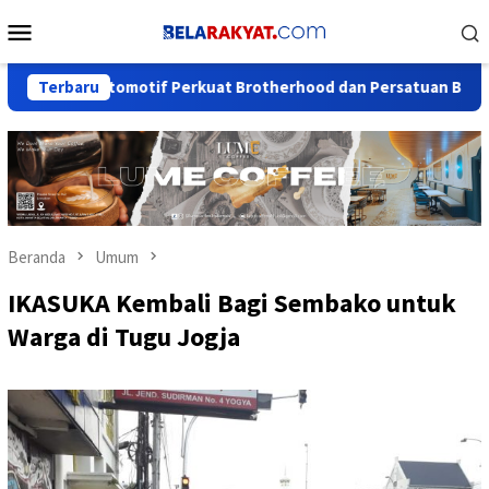
Loncat
Menu
ke
Mobile
konten
as Otomotif Perkuat Brotherhood dan Persatuan Bangsa di Tenga
Terbaru
Beranda
Umum
IKASUKA Kembali Bagi Sembako untuk
Warga di Tugu Jogja