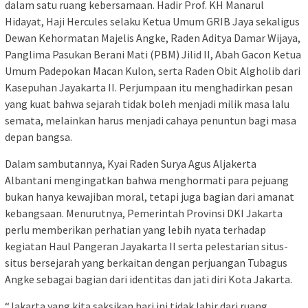
dalam satu ruang kebersamaan. Hadir Prof. KH Manarul
Hidayat, Haji Hercules selaku Ketua Umum GRIB Jaya sekaligus
Dewan Kehormatan Majelis Angke, Raden Aditya Damar Wijaya,
Panglima Pasukan Berani Mati (PBM) Jilid II, Abah Gacon Ketua
Umum Padepokan Macan Kulon, serta Raden Obit Algholib dari
Kasepuhan Jayakarta II. Perjumpaan itu menghadirkan pesan
yang kuat bahwa sejarah tidak boleh menjadi milik masa lalu
semata, melainkan harus menjadi cahaya penuntun bagi masa
depan bangsa.
Dalam sambutannya, Kyai Raden Surya Agus Aljakerta
Albantani mengingatkan bahwa menghormati para pejuang
bukan hanya kewajiban moral, tetapi juga bagian dari amanat
kebangsaan. Menurutnya, Pemerintah Provinsi DKI Jakarta
perlu memberikan perhatian yang lebih nyata terhadap
kegiatan Haul Pangeran Jayakarta II serta pelestarian situs-
situs bersejarah yang berkaitan dengan perjuangan Tubagus
Angke sebagai bagian dari identitas dan jati diri Kota Jakarta.
“Jakarta yang kita saksikan hari ini tidak lahir dari ruang