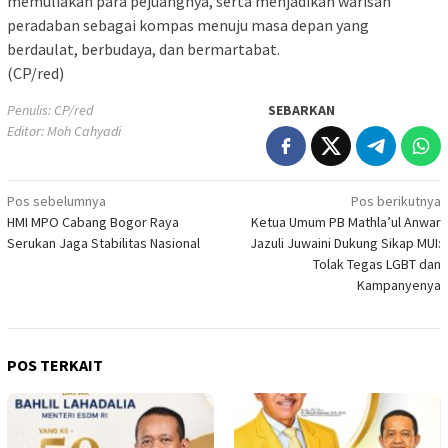
memuliakan para pejuangnya, serta menjadikan warisan
peradaban sebagai kompas menuju masa depan yang
berdaulat, berbudaya, dan bermartabat.
(CP/red)
Penulis: CP/red
SEBARKAN
Editor: Moh Cahyadi
Navigasi
Pos sebelumnya
Pos berikutnya
HMI MPO Cabang Bogor Raya
Ketua Umum PB Mathla’ul Anwar
pos
Serukan Jaga Stabilitas Nasional
Jazuli Juwaini Dukung Sikap MUI:
Tolak Tegas LGBT dan
Kampanyenya
POS TERKAIT