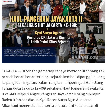
JAKARTA — Di tengah gemerlap cahaya metropolitan yang tak
pernah benar-benar terlelap, sejarah kembali dipanggil pulang
ke pangkuan ingatan. Dalam rangka memperingati Hari Ulang
Tahun Kota Jakarta ke-499 sekaligus Haul Pangeran Jayakarta
II ke-449, Majelis Angke Pangeran Jayakarta II yang dipimpin
Raden Irfan dan diasuh Kyai Raden Surya Agus Aljakerta
Albantani menggelar haul serta silaturahmi kebangsaan di