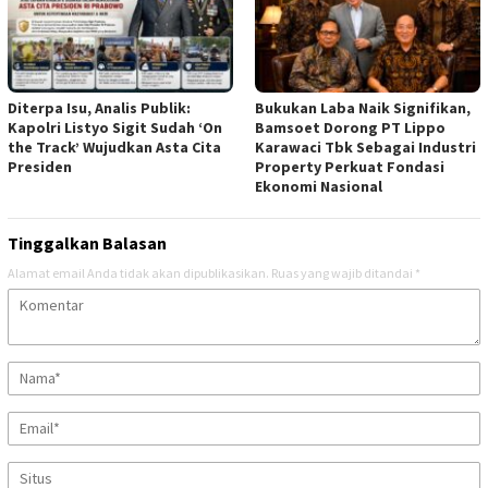
Diterpa Isu, Analis Publik:
Bukukan Laba Naik Signifikan,
Kapolri Listyo Sigit Sudah ‘On
Bamsoet Dorong PT Lippo
the Track’ Wujudkan Asta Cita
Karawaci Tbk Sebagai Industri
Presiden
Property Perkuat Fondasi
Ekonomi Nasional
Tinggalkan Balasan
Alamat email Anda tidak akan dipublikasikan.
Ruas yang wajib ditandai
*