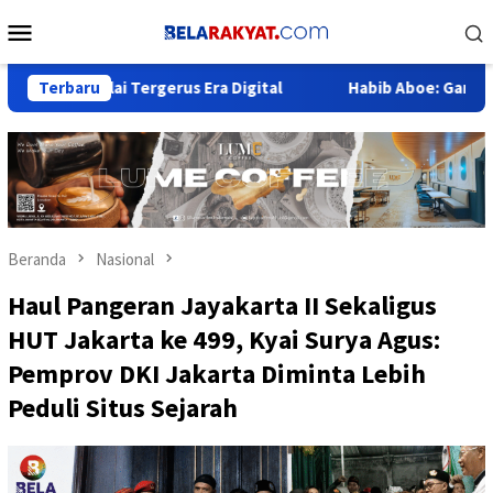
Loncat
Menu
ke
Mobile
konten
 Mulai Tergerus Era Digital
Terbaru
Habib Aboe: Garut Butuh Lomp
Beranda
Nasional
Haul Pangeran Jayakarta II Sekaligus
HUT Jakarta ke 499, Kyai Surya Agus:
Pemprov DKI Jakarta Diminta Lebih
Peduli Situs Sejarah