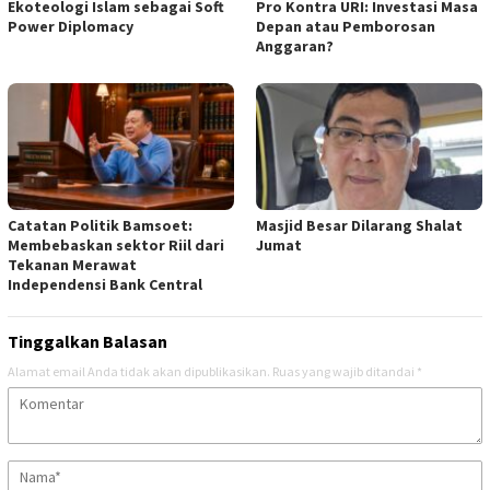
Ekoteologi Islam sebagai Soft
Pro Kontra URI: Investasi Masa
Power Diplomacy
Depan atau Pemborosan
Anggaran?
Catatan Politik Bamsoet:
Masjid Besar Dilarang Shalat
Membebaskan sektor Riil dari
Jumat
Tekanan Merawat
Independensi Bank Central
Tinggalkan Balasan
Alamat email Anda tidak akan dipublikasikan.
Ruas yang wajib ditandai
*