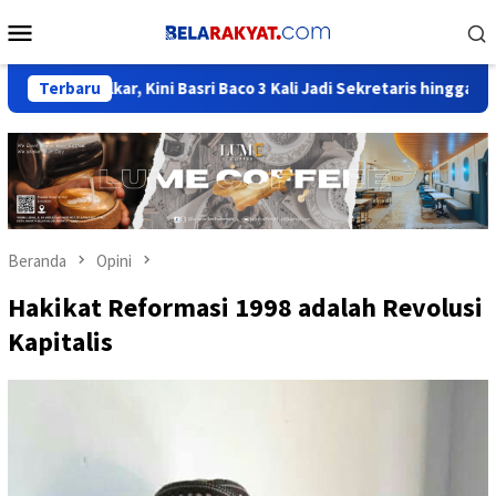
Loncat
Menu
ke
Mobile
konten
kar, Kini Basri Baco 3 Kali Jadi Sekretaris hingga Jadi Elite Ber
Terbaru
Beranda
Opini
Hakikat Reformasi 1998 adalah Revolusi
Kapitalis