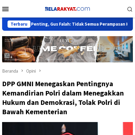
Loncat
Menu
ke
Mobile
konten
bak Penting, Gus Falah: Tidak Semua Perampasan Harus Tunggu
Terbaru
Beranda
Opini
DPP GMNI Menegaskan Pentingnya
Kemandirian Polri dalam Menegakkan
Hukum dan Demokrasi, Tolak Polri di
Bawah Kementerian