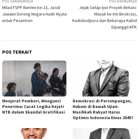
Navigasi
Pos sebelumnya
Pos berikutnya
Milad FSPP Banten ke-23, Jazuli
Jejak Gelap Ijon Proyek Bekasi:
pos
Juwaini Dorong Negara Hadir Nyata
Masuk ke Inti Birokrasi,
untuk Pesantren
Kadisbudpora dan Beberapa Kabid
Dipanggil KPK
POS TERKAIT
Menjerat Pemberi, Mengunci
Demokrasi di Persimpangan,
Penerima: Cacat Logika Kejati
Hukum di Bawah Ujian:
NTB dalam Skandal Gratifikasi
Masihkah Rakyat Harus
Optimis Indonesia Emas 2045?