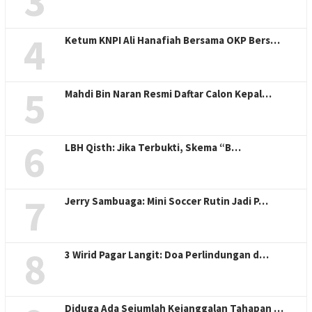
3
4
Ketum KNPI Ali Hanafiah Bersama OKP Bers…
5
Mahdi Bin Naran Resmi Daftar Calon Kepal…
6
LBH Qisth: Jika Terbukti, Skema “B…
7
Jerry Sambuaga: Mini Soccer Rutin Jadi P…
8
3 Wirid Pagar Langit: Doa Perlindungan d…
Diduga Ada Sejumlah Kejanggalan Tahapan …