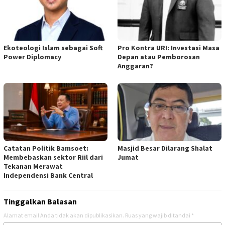
Ekoteologi Islam sebagai Soft
Pro Kontra URI: Investasi Masa
Power Diplomacy
Depan atau Pemborosan
Anggaran?
Catatan Politik Bamsoet:
Masjid Besar Dilarang Shalat
Membebaskan sektor Riil dari
Jumat
Tekanan Merawat
Independensi Bank Central
Tinggalkan Balasan
Alamat email Anda tidak akan dipublikasikan.
Ruas yang wajib ditandai
*