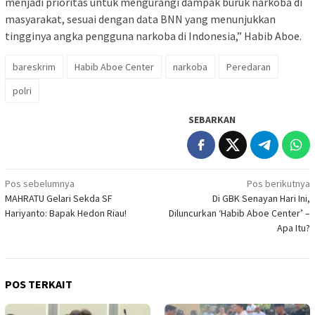
menjadi prioritas untuk mengurangi dampak buruk narkoba di
masyarakat, sesuai dengan data BNN yang menunjukkan
tingginya angka pengguna narkoba di Indonesia,” Habib Aboe.
bareskrim
Habib Aboe Center
narkoba
Peredaran
polri
SEBARKAN
Navigasi
Pos sebelumnya
Pos berikutnya
MAHRATU Gelari Sekda SF
Di GBK Senayan Hari Ini,
pos
Hariyanto: Bapak Hedon Riau!
Diluncurkan ‘Habib Aboe Center’ –
Apa Itu?
POS TERKAIT