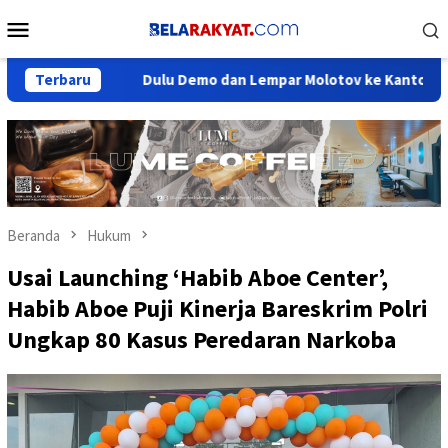
Loncat
Menu
ke
Mobile
konten
ik
Terbaru
Dulu Demo dan Lempar Molotov ke Kantor Golkar, Kini Bas
Beranda
Hukum
Usai Launching ‘Habib Aboe Center’,
Habib Aboe Puji Kinerja Bareskrim Polri
Ungkap 80 Kasus Peredaran Narkoba