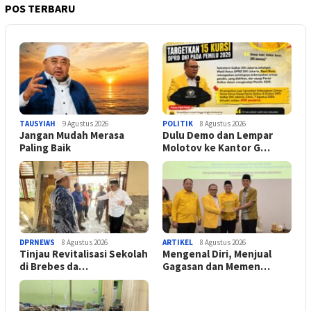
POS TERBARU
TAUSYIAH
9 Agustus 2026
POLITIK
8 Agustus 2026
Jangan Mudah Merasa
Dulu Demo dan Lempar
Paling Baik
Molotov ke Kantor G…
DPRNEWS
8 Agustus 2026
ARTIKEL
8 Agustus 2026
Tinjau Revitalisasi Sekolah
Mengenal Diri, Menjual
di Brebes da…
Gagasan dan Memen…