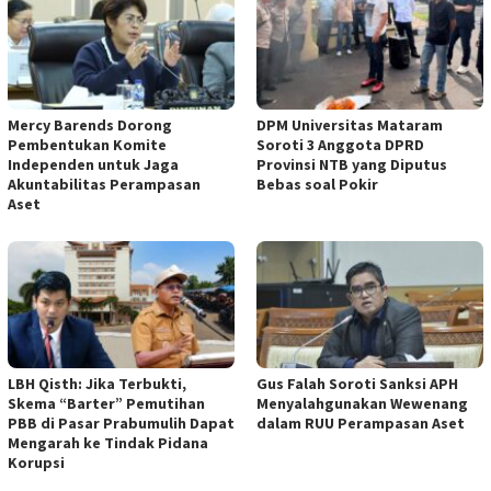
Mercy Barends Dorong
DPM Universitas Mataram
Pembentukan Komite
Soroti 3 Anggota DPRD
Independen untuk Jaga
Provinsi NTB yang Diputus
Akuntabilitas Perampasan
Bebas soal Pokir
Aset
LBH Qisth: Jika Terbukti,
Gus Falah Soroti Sanksi APH
Skema “Barter” Pemutihan
Menyalahgunakan Wewenang
PBB di Pasar Prabumulih Dapat
dalam RUU Perampasan Aset
Mengarah ke Tindak Pidana
Korupsi