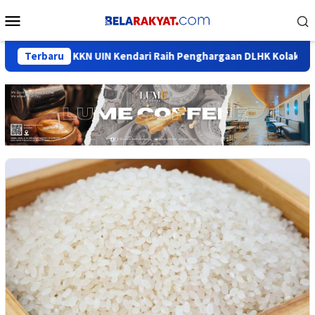
Loncat
Menu
ke
Mobile
konten
pok 161 KKN UIN Kendari Raih Penghargaan DLHK Kolaka Timur L
Terbaru