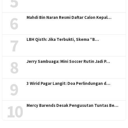
5
6
Mahdi Bin Naran Resmi Daftar Calon Kepal…
7
LBH Qisth: Jika Terbukti, Skema “B…
8
Jerry Sambuaga: Mini Soccer Rutin Jadi P…
9
3 Wirid Pagar Langit: Doa Perlindungan d…
10
Mercy Barends Desak Pengusutan Tuntas Be…