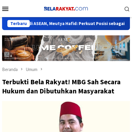
Loncat
Menu
ke
Mobile
konten
sar di ASEAN, Meutya Hafid: Perkuat Posisi sebagai Pusat AI Regi
Terbaru
Beranda
Umum
Terbukti Bela Rakyat! MBG Sah Secara
Hukum dan Dibutuhkan Masyarakat