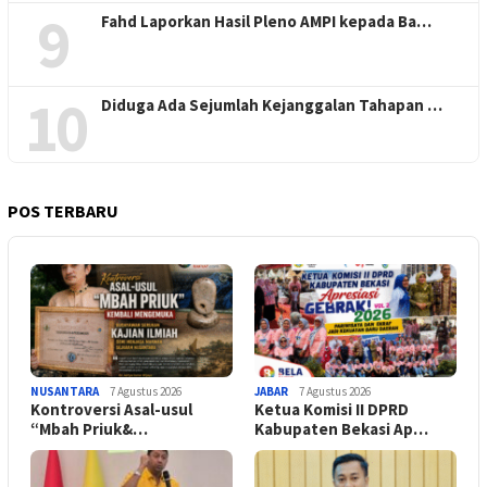
9
Fahd Laporkan Hasil Pleno AMPI kepada Ba…
10
Diduga Ada Sejumlah Kejanggalan Tahapan …
POS TERBARU
NUSANTARA
7 Agustus 2026
JABAR
7 Agustus 2026
Kontroversi Asal-usul
Ketua Komisi II DPRD
“Mbah Priuk&…
Kabupaten Bekasi Ap…