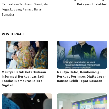
Perusahaan Tambang, Sawit, dan
Kekayaan Intelektual
Ilegal Logging Pemicu Banjir
Sumatra
POS TERKAIT
Meutya Hafid: Keterbukaan
Meutya Hafid, Kemkomdigi
Informasi Berkualitas Jadi
Perkuat Perlinsos Digital agar
Fondasi Demokrasi di Era
Bansos Lebih Tepat Sasaran
Digital