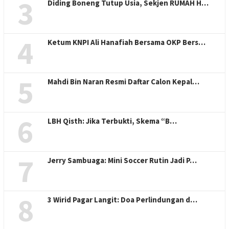
3
Diding Boneng Tutup Usia, Sekjen RUMAH H…
4
Ketum KNPI Ali Hanafiah Bersama OKP Bers…
5
Mahdi Bin Naran Resmi Daftar Calon Kepal…
6
LBH Qisth: Jika Terbukti, Skema “B…
7
Jerry Sambuaga: Mini Soccer Rutin Jadi P…
8
3 Wirid Pagar Langit: Doa Perlindungan d…