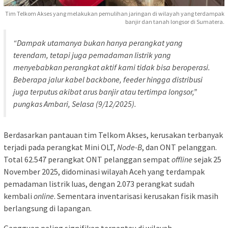
Tim Telkom Akses yang melakukan pemulihan jaringan di wilayah yang terdampak
banjir dan tanah longsor di Sumatera.
“Dampak utamanya bukan hanya perangkat yang
terendam, tetapi juga pemadaman listrik yang
menyebabkan perangkat aktif kami tidak bisa beroperasi.
Beberapa jalur kabel
backbone
,
feeder
hingga distribusi
juga terputus akibat arus banjir atau tertimpa longsor,”
pungkas Ambari, Selasa (9/12/2025).
Berdasarkan pantauan tim Telkom Akses, kerusakan terbanyak
terjadi pada perangkat Mini OLT,
Node-B
, dan ONT pelanggan.
Total 62.547 perangkat ONT pelanggan sempat
offline
sejak 25
November 2025, didominasi wilayah Aceh yang terdampak
pemadaman listrik luas, dengan 2.073 perangkat sudah
kembali
online
. Sementara inventarisasi kerusakan fisik masih
berlangsung di lapangan.
Gangguan paling signifikan terpantau di wilayah