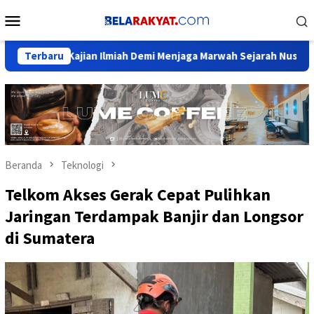
Loncat
Menu
ke
Mobile
konten
n Ilmiah Demi Menjaga Marwah Sejarah Nusantara
Terbaru
Ketua 
Beranda
Teknologi
Telkom Akses Gerak Cepat Pulihkan
Jaringan Terdampak Banjir dan Longsor
di Sumatera