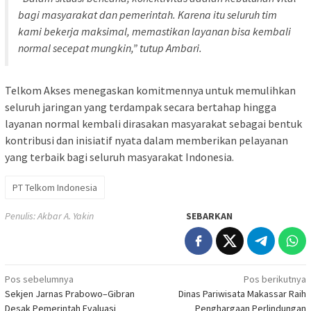
bagi masyarakat dan pemerintah. Karena itu seluruh tim
kami bekerja maksimal, memastikan layanan bisa kembali
normal secepat mungkin,” tutup Ambari.
Telkom Akses menegaskan komitmennya untuk memulihkan
seluruh jaringan yang terdampak secara bertahap hingga
layanan normal kembali dirasakan masyarakat sebagai bentuk
kontribusi dan inisiatif nyata dalam memberikan pelayanan
yang terbaik bagi seluruh masyarakat Indonesia.
PT Telkom Indonesia
Penulis: Akbar A. Yakin
SEBARKAN
Navigasi
Pos sebelumnya
Pos berikutnya
Sekjen Jarnas Prabowo–Gibran
Dinas Pariwisata Makassar Raih
pos
Desak Pemerintah Evaluasi
Penghargaan Perlindungan