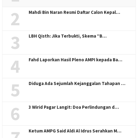
2
Mahdi Bin Naran Resmi Daftar Calon Kepal…
3
LBH Qisth: Jika Terbukti, Skema “B…
4
Fahd Laporkan Hasil Pleno AMPI kepada Ba…
5
Diduga Ada Sejumlah Kejanggalan Tahapan …
6
3 Wirid Pagar Langit: Doa Perlindungan d…
7
Ketum AMPG Said Aldi Al Idrus Serahkan M…