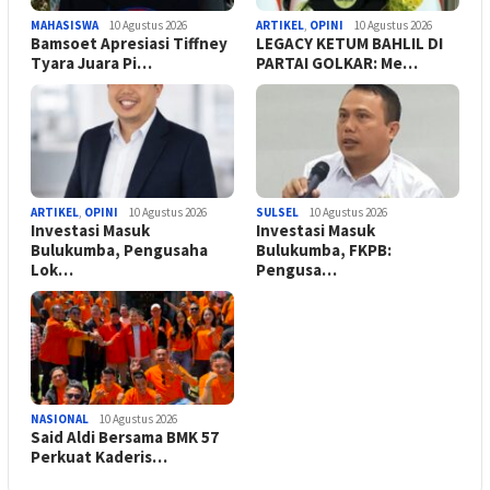
MAHASISWA
10 Agustus 2026
ARTIKEL
,
OPINI
10 Agustus 2026
Bamsoet Apresiasi Tiffney
LEGACY KETUM BAHLIL DI
Tyara Juara Pi…
PARTAI GOLKAR: Me…
ARTIKEL
,
OPINI
10 Agustus 2026
SULSEL
10 Agustus 2026
Investasi Masuk
Investasi Masuk
Bulukumba, Pengusaha
Bulukumba, FKPB:
Lok…
Pengusa…
NASIONAL
10 Agustus 2026
Said Aldi Bersama BMK 57
Perkuat Kaderis…