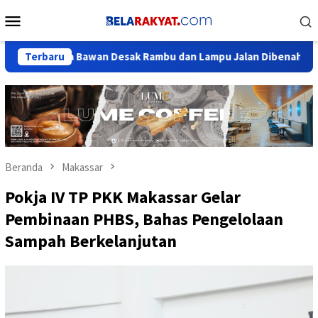
Loncat
Menu
ke
Mobile
konten
 Warga Bawan Desak Rambu dan Lampu Jalan Dibenahi: Jangan Tu
Terbaru
Beranda
Makassar
Pokja IV TP PKK Makassar Gelar
Pembinaan PHBS, Bahas Pengelolaan
Sampah Berkelanjutan