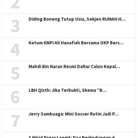
2
3
Diding Boneng Tutup Usia, Sekjen RUMAH H…
4
Ketum KNPI Ali Hanafiah Bersama OKP Bers…
5
Mahdi Bin Naran Resmi Daftar Calon Kepal…
6
LBH Qisth: Jika Terbukti, Skema “B…
7
Jerry Sambuaga: Mini Soccer Rutin Jadi P…
3 Wirid Pagar Langit: Doa Perlindungan d…