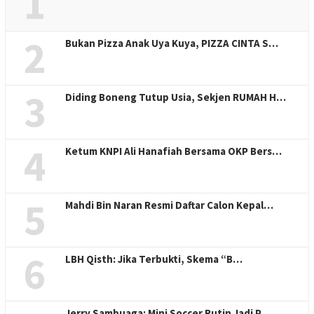
1
2
Bukan Pizza Anak Uya Kuya, PIZZA CINTA S…
3
Diding Boneng Tutup Usia, Sekjen RUMAH H…
4
Ketum KNPI Ali Hanafiah Bersama OKP Bers…
5
Mahdi Bin Naran Resmi Daftar Calon Kepal…
6
LBH Qisth: Jika Terbukti, Skema “B…
Jerry Sambuaga: Mini Soccer Rutin Jadi P…