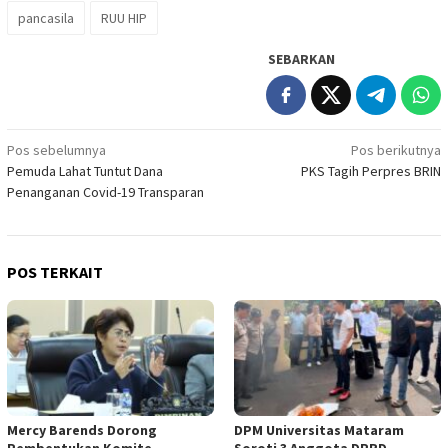
pancasila
RUU HIP
SEBARKAN
Navigasi
Pos sebelumnya
Pos berikutnya
Pemuda Lahat Tuntut Dana
PKS Tagih Perpres BRIN
pos
Penanganan Covid-19 Transparan
POS TERKAIT
Mercy Barends Dorong
DPM Universitas Mataram
Pembentukan Komite
Soroti 3 Anggota DPRD