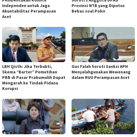
Independen untuk Jaga
Provinsi NTB yang Diputus
Akuntabilitas Perampasan
Bebas soal Pokir
Aset
LBH Qisth: Jika Terbukti,
Gus Falah Soroti Sanksi APH
Skema “Barter” Pemutihan
Menyalahgunakan Wewenang
PBB di Pasar Prabumulih Dapat
dalam RUU Perampasan Aset
Mengarah ke Tindak Pidana
Korupsi