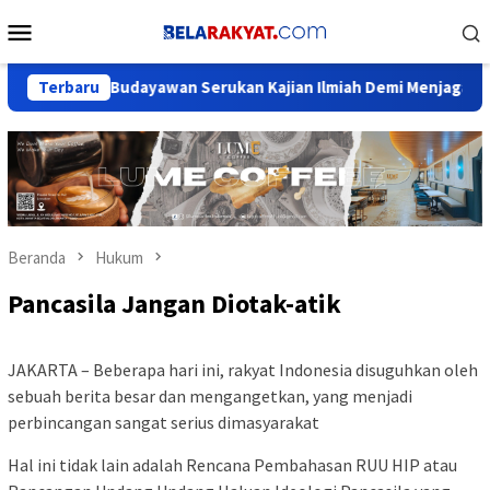
Loncat
Menu
ke
Mobile
konten
emuka, Budayawan Serukan Kajian Ilmiah Demi Menjaga Marwah S
Terbaru
Beranda
Hukum
Pancasila Jangan Diotak-atik
JAKARTA – Beberapa hari ini, rakyat Indonesia disuguhkan oleh
sebuah berita besar dan mengangetkan, yang menjadi
perbincangan sangat serius dimasyarakat
Hal ini tidak lain adalah Rencana Pembahasan RUU HIP atau