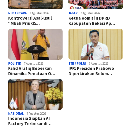
NUSANTARA
7 Agustus 2026
JABAR
7 Agustus 2026
Kontroversi Asal-usul
Ketua Komisi II DPRD
“Mbah Priuk&…
Kabupaten Bekasi Ap…
POLITIK
7 Agustus 2026
TNI / POLRI
7 Agustus 2026
Fahd Arafiq Beberkan
IPR: Presiden Prabowo
Dinamika Penataan O…
Diperkirakan Belum…
NASIONAL
7 Agustus 2026
Indonesia Siapkan AI
Factory Terbesar di…