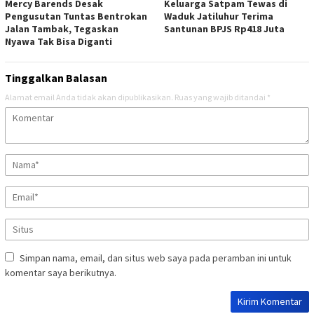
Mercy Barends Desak
Keluarga Satpam Tewas di
Pengusutan Tuntas Bentrokan
Waduk Jatiluhur Terima
Jalan Tambak, Tegaskan
Santunan BPJS Rp418 Juta
Nyawa Tak Bisa Diganti
Tinggalkan Balasan
Alamat email Anda tidak akan dipublikasikan.
Ruas yang wajib ditandai
*
Simpan nama, email, dan situs web saya pada peramban ini untuk
komentar saya berikutnya.