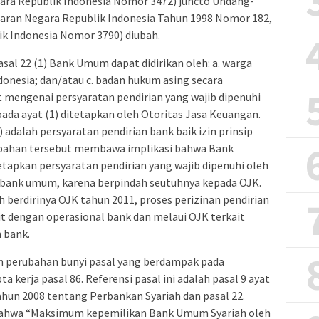
a Republik Indonesia Nomor 3472) juncto Undang-
ran Negara Republik Indonesia Tahun 1998 Nomor 182,
 Indonesia Nomor 3790) diubah.
sal 22 (1) Bank Umum dapat didirikan oleh: a. warga
donesia; dan/atau c. badan hukum asing secara
ut mengenai persyaratan pendirian yang wajib dipenuhi
da ayat (1) ditetapkan oleh Otoritas Jasa Keuangan.
 adalah persyaratan pendirian bank baik izin prinsip
ubahan tersebut membawa implikasi bahwa Bank
tapkan persyaratan pendirian yang wajib dipenuhi oleh
 bank umum, karena berpindah seutuhnya kepada OJK.
 berdirinya OJK tahun 2011, proses perizinan pendirian
it dengan operasional bank dan melaui OJK terkait
 bank.
an perubahan bunyi pasal yang berdampak pada
 kerja pasal 86. Referensi pasal ini adalah pasal 9 ayat
ahun 2008 tentang Perbankan Syariah dan pasal 22.
n bahwa “Maksimum kepemilikan Bank Umum Syariah oleh