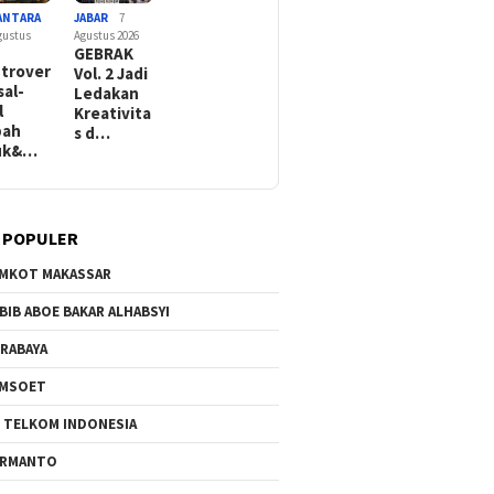
ANTARA
JABAR
7
gustus
Agustus 2026
GEBRAK
trover
Vol. 2 Jadi
sal-
Ledakan
l
Kreativita
bah
s d…
iuk&…
 POPULER
MKOT MAKASSAR
BIB ABOE BAKAR ALHABSYI
RABAYA
AMSOET
 TELKOM INDONESIA
ERMANTO