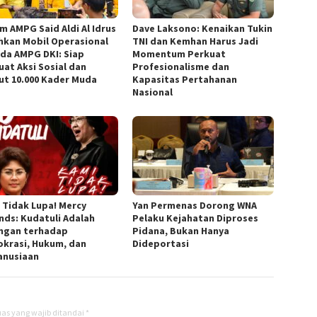
m AMPG Said Aldi Al Idrus
Dave Laksono: Kenaikan Tukin
hkan Mobil Operasional
TNI dan Kemhan Harus Jadi
da AMPG DKI: Siap
Momentum Perkuat
uat Aksi Sosial dan
Profesionalisme dan
ut 10.000 Kader Muda
Kapasitas Pertahanan
Nasional
 Tidak Lupa! Mercy
Yan Permenas Dorong WNA
nds: Kudatuli Adalah
Pelaku Kejahatan Diproses
ngan terhadap
Pidana, Bukan Hanya
krasi, Hukum, dan
Dideportasi
nusiaan
as yang wajib ditandai
*