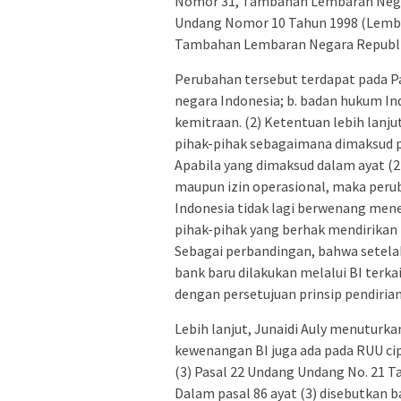
Nomor 31, Tambahan Lembaran Negar
Undang Nomor 10 Tahun 1998 (Lemba
Tambahan Lembaran Negara Republik
Perubahan tersebut terdapat pada Pa
negara Indonesia; b. badan hukum In
kemitraan. (2) Ketentuan lebih lanj
pihak-pihak sebagaimana dimaksud pa
Apabila yang dimaksud dalam ayat (2)
maupun izin operasional, maka per
Indonesia tidak lagi berwenang mene
pihak-pihak yang berhak mendirikan
Sebagai perbandingan, bahwa setelah
bank baru dilakukan melalui BI terka
dengan persetujuan prinsip pendirian
Lebih lanjut, Junaidi Auly menuturk
kewenangan BI juga ada pada RUU cipta
(3) Pasal 22 Undang Undang No. 21 T
Dalam pasal 86 ayat (3) disebutka