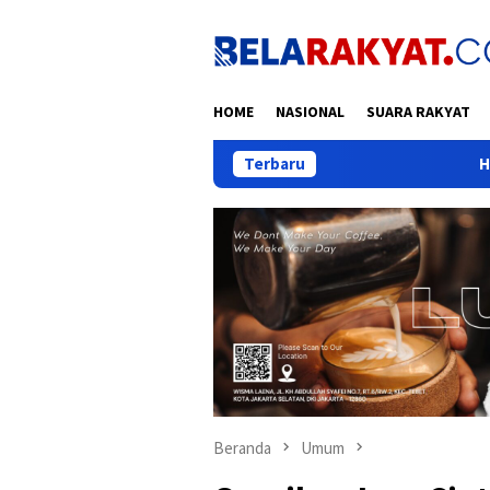
Loncat
ke
konten
HOME
NASIONAL
SUARA RAKYAT
Terbaru
Hijrah Apa, Sih, Ibu 
Beranda
Umum