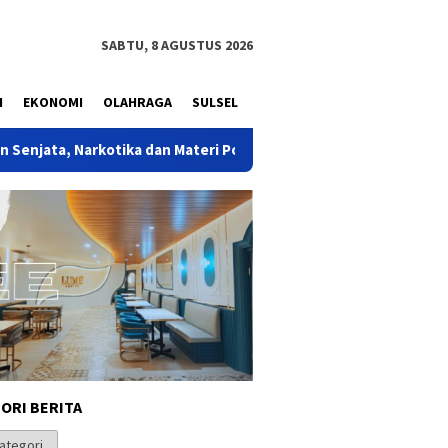
SABTU, 8 AGUSTUS 2026
N
EKONOMI
OLAHRAGA
SULSEL
ka dan Materi Pornografi di Sekolah Jaksel
Bahlil Luncur
ORI BERITA
i