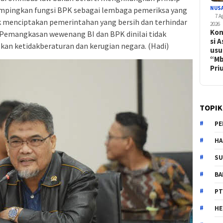
NUS
ampingkan fungsi BPK sebagai lembaga pemeriksa yang
7 A
uk menciptakan pemerintahan yang bersih dan terhindar
2026
Kon
e. Pemangkasan wewenang BI dan BPK dinilai tidak
si A
an ketidakberaturan dan kerugian negara. (Hadi)
usu
“M
Pr
TOPIK
PE
HA
SU
B
PT
H