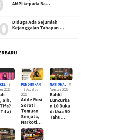
9
AMPI kepada Ba…
0
Diduga Ada Sejumlah
Kejanggalan Tahapan …
ERBARU
KEL
8
PENDIDIKAN
NASIONAL
8
us 2026
8 Agustus
Agustus 2026
rah
Bahlil
2026
Adde Rosi
, Sih,
Luncurka
Soroti
 Tifa?
n 10 Buku
Temuan
 Tifa)
di Usia 50
Senjata,
Tahu…
Narkoti…