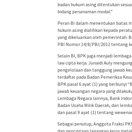
badan hukum asing ditentukan sesua
bidang penanaman modal.”
Peran BI dalam menentukan batas m
hukum asing dialihkan kepada pera
yang dikeluarkan oleh pemerintah. Ba
PBI Nomor 14/8/PBI/2012 tentang 
Selain BI, BPK juga menjadi lembag
law cipta kerja. Junaidi Auly mengu
pengelolaan dan tanggung jawab ke
terdaftar pada Badan Pemeriksa K
BPK pasal 6 ayat (1) yang berbunyi
jawab keuangan negara yang dilakuk
Lembaga Negara lainnya, Bank Indon
Badan Usaha Milik Daerah, dan lemb
dan pasal 9 ayat (1) tentang wewena
Sebagai penutup, Anggota Fraksi P
dan penciptaan lapangan kerja mela