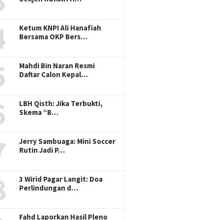
3
4
Ketum KNPI Ali Hanafiah
Bersama OKP Bers…
5
Mahdi Bin Naran Resmi
Daftar Calon Kepal…
6
LBH Qisth: Jika Terbukti,
Skema “B…
7
Jerry Sambuaga: Mini Soccer
Rutin Jadi P…
8
3 Wirid Pagar Langit: Doa
Perlindungan d…
Fahd Laporkan Hasil Pleno