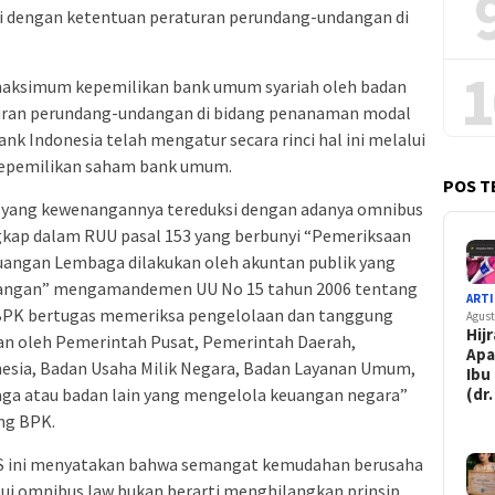
i dengan ketentuan peraturan perundang-undangan di
1
aksimum kepemilikan bank umum syariah oleh badan
turan perundang-undangan di bidang penanaman modal
nk Indonesia telah mengatur secara rinci hal ini melalui
kepemilikan saham bank umum.
POS T
a yang kewenangannya tereduksi dengan adanya omnibus
ngkap dalam RUU pasal 153 yang berbunyi “Pemeriksaan
uangan Lembaga dilakukan oleh akuntan publik yang
euangan” mengamandemen UU No 15 tahun 2006 tentang
ARTI
 “BPK bertugas memeriksa pengelolaan dan tanggung
Agust
Hij
an oleh Pemerintah Pusat, Pemerintah Daerah,
Apa
esia, Badan Usaha Milik Negara, Badan Layanan Umum,
Ibu
aga atau badan lain yang mengelola keuangan negara”
(dr.
ng BPK.
KS ini menyatakan bahwa semangat kemudahan berusaha
lui omnibus law bukan berarti menghilangkan prinsip