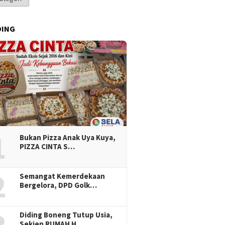
DING
1
Bukan Pizza Anak Uya Kuya,
PIZZA CINTA S…
2
Semangat Kemerdekaan
Bergelora, DPD Golk…
Diding Boneng Tutup Usia,
Sekjen RUMAH H…