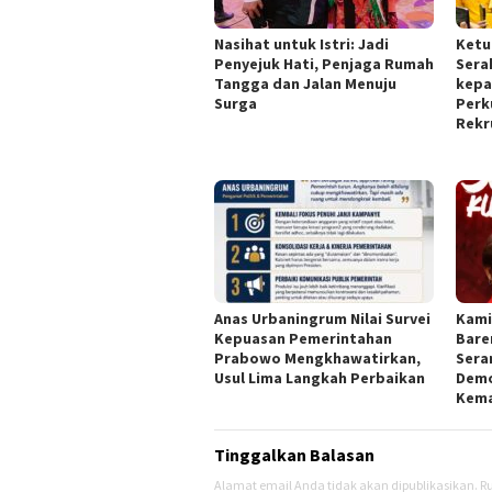
Nasihat untuk Istri: Jadi
Ketu
Penyejuk Hati, Penjaga Rumah
Sera
Tangga dan Jalan Menuju
kepa
Surga
Perk
Rekr
Anas Urbaningrum Nilai Survei
Kami
Kepuasan Pemerintahan
Bare
Prabowo Mengkhawatirkan,
Sera
Usul Lima Langkah Perbaikan
Demo
Kema
Tinggalkan Balasan
Alamat email Anda tidak akan dipublikasikan.
Ru