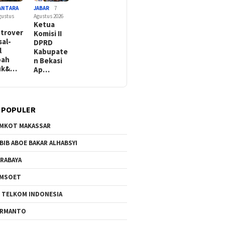
ANTARA
JABAR
7
gustus
Agustus 2026
Ketua
trover
Komisi II
sal-
DPRD
l
Kabupate
bah
n Bekasi
iuk&…
Ap…
 POPULER
MKOT MAKASSAR
BIB ABOE BAKAR ALHABSYI
RABAYA
AMSOET
 TELKOM INDONESIA
ERMANTO