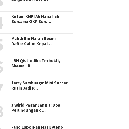
3
4
Ketum KNPI Ali Hanafiah
Bersama OKP Bers…
5
Mahdi Bin Naran Resmi
Daftar Calon Kepal…
6
LBH Qisth: Jika Terbukti,
Skema “B…
7
Jerry Sambuaga: Mini Soccer
Rutin Jadi P…
8
3 Wirid Pagar Langit: Doa
Perlindungan d…
Fahd Laporkan Hasil Pleno