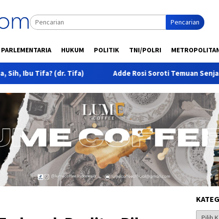
Pencarian
PARLEMENTARIA
HUKUM
POLITIK
TNI/POLRI
METROPOLITA
 Tifa)
Adde Rosi Soroti Temuan Senjata, Narkotika dan Ma
KATEG
Kategor