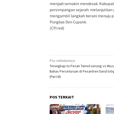
menjadi semakin mendesak. Kabupate
persimpangan sejarah: melanjutkan
mengambil langkah berani menuju p
Pungkas Den Cupank.
(CP/red)
Navigasi
Pos sebelumnya
Terungkap Isi Pesan Tamsil Linrung vs Muza
pos
Bahas Perseturuan di Pesantren Darul Ist
(Part III)
POS TERKAIT