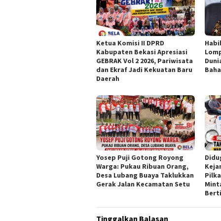
Ketua Komisi II DPRD
Habi
Kabupaten Bekasi Apresiasi
Lomp
GEBRAK Vol 2 2026, Pariwisata
Duni
dan Ekraf Jadi Kekuatan Baru
Baha
Daerah
Yosep Puji Gotong Royong
Didu
Warga: Pukau Ribuan Orang,
Keja
Desa Lubang Buaya Taklukkan
Pilk
Gerak Jalan Kecamatan Setu
Mint
Bert
Tinggalkan Balasan