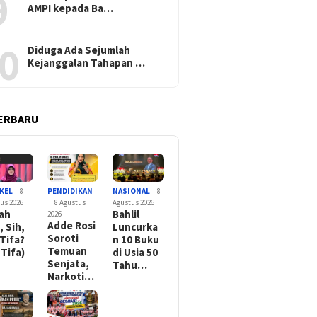
9
AMPI kepada Ba…
0
Diduga Ada Sejumlah
Kejanggalan Tahapan …
ERBARU
KEL
8
PENDIDIKAN
NASIONAL
8
us 2026
8 Agustus
Agustus 2026
rah
Bahlil
2026
Adde Rosi
, Sih,
Luncurka
Soroti
 Tifa?
n 10 Buku
Temuan
 Tifa)
di Usia 50
Senjata,
Tahu…
Narkoti…