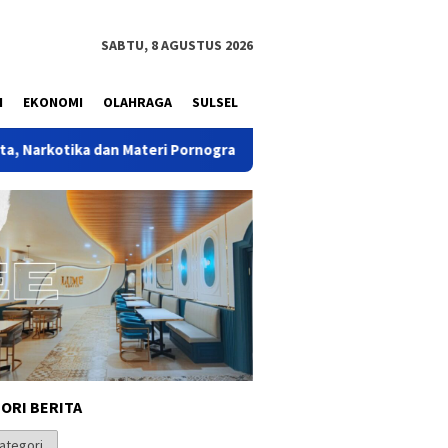
SABTU, 8 AGUSTUS 2026
N
EKONOMI
OLAHRAGA
SULSEL
teri Pornografi di Sekolah Jaksel
Bahlil Luncurkan 10 Buk
ORI BERITA
i