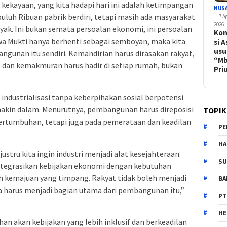
kekayaan, yang kita hadapi hari ini adalah ketimpangan
NUS
puluh Ribuan pabrik berdiri, tetapi masih ada masyarakat
7 A
2026
yak. Ini bukan semata persoalan ekonomi, ini persoalan
Kon
wa Mukti hanya berhenti sebagai semboyan, maka kita
si A
usu
gunan itu sendiri. Kemandirian harus dirasakan rakyat,
“M
n, dan kemakmuran harus hadir di setiap rumah, bukan
Pr
ndustrialisasi tanpa keberpihakan sosial berpotensi
kin dalam. Menurutnya, pembangunan harus direposisi
TOPIK
pertumbuhan, tetapi juga pada pemerataan dan keadilan
PE
HA
justru kita ingin industri menjadi alat kesejahteraan.
SU
ntegrasikan kebijakan ekonomi dengan kebutuhan
h kemajuan yang timpang. Rakyat tidak boleh menjadi
B
a harus menjadi bagian utama dari pembangunan itu,”
PT
H
an akan kebijakan yang lebih inklusif dan berkeadilan