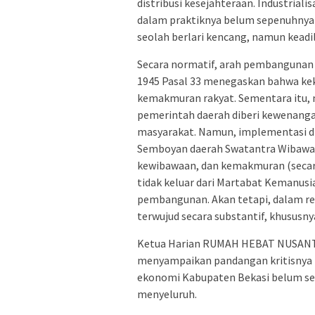
distribusi kesejahteraan. Industria
dalam praktiknya belum sepenuhnya
seolah berlari kencang, namun keadil
Secara normatif, arah pembangunan 
1945 Pasal 33 menegaskan bahwa ke
kemakmuran rakyat. Sementara itu,
pemerintah daerah diberi kewenanga
masyarakat. Namun, implementasi di
Semboyan daerah Swatantra Wibawa
kewibawaan, dan kemakmuran (secar
tidak keluar dari Martabat Kemanus
pembangunan. Akan tetapi, dalam rea
terwujud secara substantif, khususn
Ketua Harian RUMAH HEBAT NUSANTA
menyampaikan pandangan kritisnya t
ekonomi Kabupaten Bekasi belum se
menyeluruh.