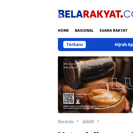
Loncat
ke
konten
HOME
NASIONAL
SUARA RAKYAT
Terbaru
Hijrah Apa, Sih, Ibu Tifa? (dr.
Beranda
JABAR