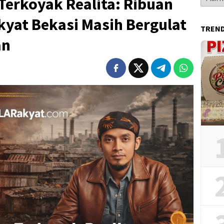
Terkoyak Realita: Ribuan
Berita
akyat Bekasi Masih Bergulat
TREN
an