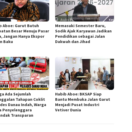
b Aboe: Garut Butuh
Memasuki Semester Baru,
atan Besar Menuju Pasar
Sodik Ajak Karyawan Jadikan
a, Jangan Hanya Ekspor
Pendidikan sebagai Jalan
n Baku
Dakwah dan Jihad
ga Ada Sejumlah
Habib Aboe: BKSAP Siap
nggalan Tahapan Coklit
Bantu Membuka Jalan Garut
ades Danau Indah, Warga
Menjadi Pusat Industri
a Penyelenggara
Vetiver Dunia
indak Transparan