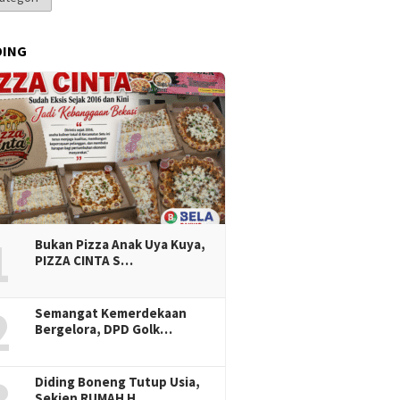
DING
1
Bukan Pizza Anak Uya Kuya,
PIZZA CINTA S…
2
Semangat Kemerdekaan
Bergelora, DPD Golk…
Diding Boneng Tutup Usia,
Sekjen RUMAH H…