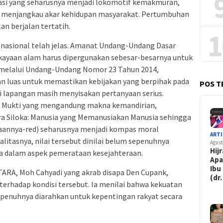
lisasi yang seharusnya menjadi lokomotif kemakmuran,
 menjangkau akar kehidupan masyarakat. Pertumbuhan
an berjalan tertatih.
1
nasional telah jelas. Amanat Undang-Undang Dasar
kayaan alam harus dipergunakan sebesar-besarnya untuk
 melalui Undang-Undang Nomor 23 Tahun 2014,
n luas untuk memastikan kebijakan yang berpihak pada
POS T
 lapangan masih menyisakan pertanyaan serius.
 Mukti yang mengandung makna kemandirian,
a Siloka: Manusia yang Memanusiakan Manusia sehingga
iaannya-red) seharusnya menjadi kompas moral
ARTI
litasnya, nilai tersebut dinilai belum sepenuhnya
Agust
Hij
ya dalam aspek pemerataan kesejahteraan.
Apa
Ibu
RA, Moh Cahyadi yang akrab disapa Den Cupank,
(dr.
erhadap kondisi tersebut. Ia menilai bahwa kekuatan
penuhnya diarahkan untuk kepentingan rakyat secara