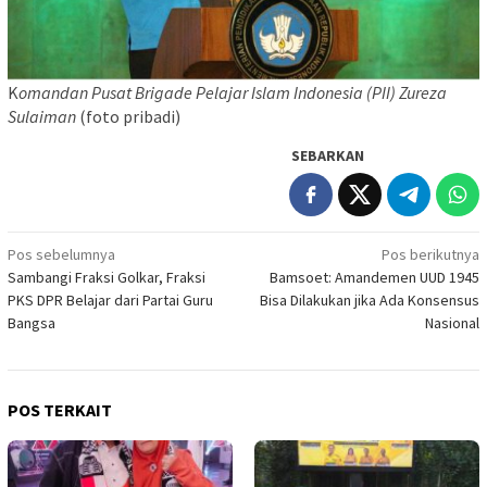
K
omandan Pusat Brigade Pelajar Islam Indonesia (PII) Zureza
Sulaiman
(foto pribadi)
SEBARKAN
Navigasi
Pos sebelumnya
Pos berikutnya
Sambangi Fraksi Golkar, Fraksi
Bamsoet: Amandemen UUD 1945
pos
PKS DPR Belajar dari Partai Guru
Bisa Dilakukan jika Ada Konsensus
Bangsa
Nasional
POS TERKAIT