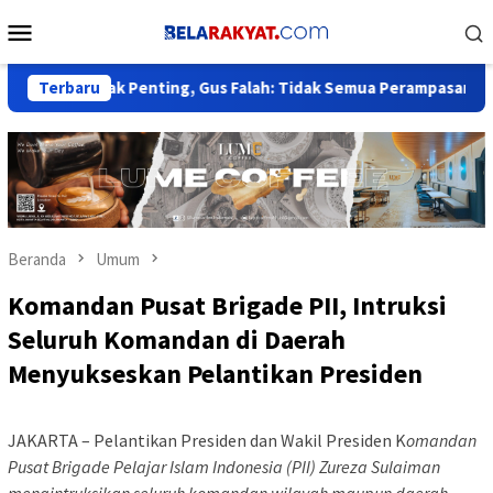
Loncat
Menu
ke
Mobile
konten
Babak Penting, Gus Falah: Tidak Semua Perampasan Harus Tung
Terbaru
Beranda
Umum
Komandan Pusat Brigade PII, Intruksi
Seluruh Komandan di Daerah
Menyukseskan Pelantikan Presiden
JAKARTA – Pelantikan Presiden dan Wakil Presiden K
omandan
Pusat Brigade Pelajar Islam Indonesia (PII) Zureza Sulaiman