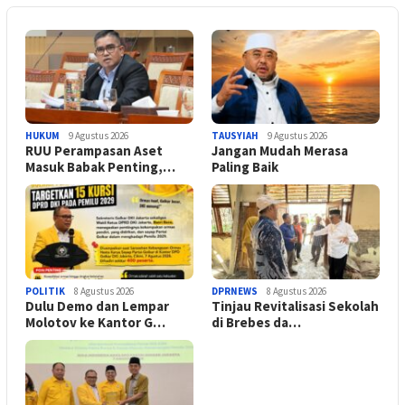
HUKUM
9 Agustus 2026
TAUSYIAH
9 Agustus 2026
RUU Perampasan Aset
Jangan Mudah Merasa
Masuk Babak Penting,…
Paling Baik
POLITIK
8 Agustus 2026
DPRNEWS
8 Agustus 2026
Dulu Demo dan Lempar
Tinjau Revitalisasi Sekolah
Molotov ke Kantor G…
di Brebes da…