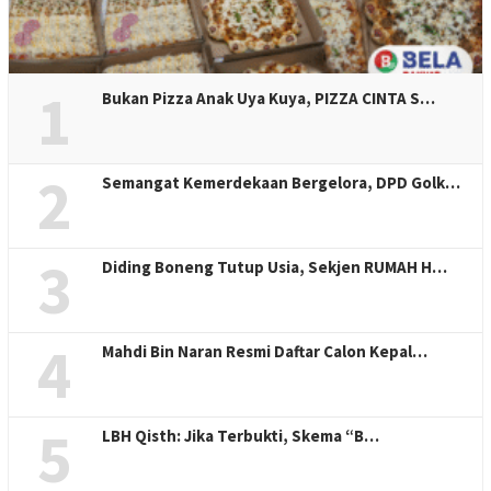
1
Bukan Pizza Anak Uya Kuya, PIZZA CINTA S…
2
Semangat Kemerdekaan Bergelora, DPD Golk…
3
Diding Boneng Tutup Usia, Sekjen RUMAH H…
4
Mahdi Bin Naran Resmi Daftar Calon Kepal…
5
LBH Qisth: Jika Terbukti, Skema “B…