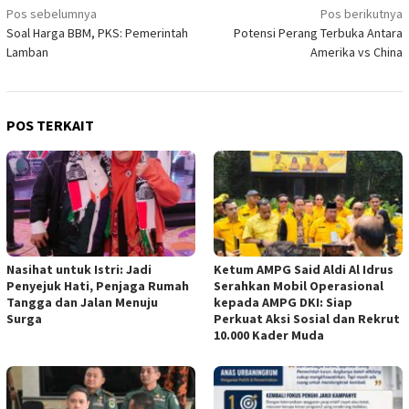
Navigasi
Pos sebelumnya
Pos berikutnya
Soal Harga BBM, PKS: Pemerintah
Potensi Perang Terbuka Antara
pos
Lamban
Amerika vs China
POS TERKAIT
Nasihat untuk Istri: Jadi
Ketum AMPG Said Aldi Al Idrus
Penyejuk Hati, Penjaga Rumah
Serahkan Mobil Operasional
Tangga dan Jalan Menuju
kepada AMPG DKI: Siap
Surga
Perkuat Aksi Sosial dan Rekrut
10.000 Kader Muda