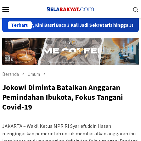
Loncat
Menu
ke
Mobile
konten
r, Kini Basri Baco 3 Kali Jadi Sekretaris hingga Jadi Elite Bering
Terbaru
Beranda
Umum
Jokowi Diminta Batalkan Anggaran
Pemindahan Ibukota, Fokus Tangani
Covid-19
JAKARTA – Wakil Ketua MPR RI Syariefuddin Hasan
mengingatkan pemerintah untuk membatalkan anggaran ibu