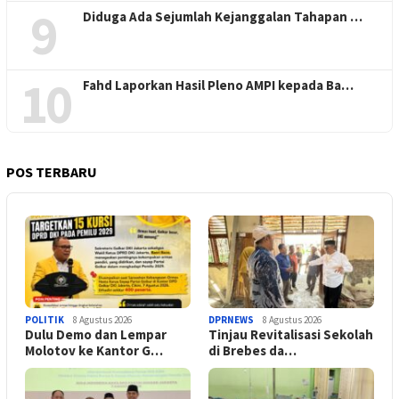
9
Diduga Ada Sejumlah Kejanggalan Tahapan …
10
Fahd Laporkan Hasil Pleno AMPI kepada Ba…
POS TERBARU
POLITIK
8 Agustus 2026
DPRNEWS
8 Agustus 2026
Dulu Demo dan Lempar
Tinjau Revitalisasi Sekolah
Molotov ke Kantor G…
di Brebes da…