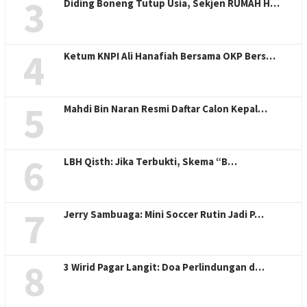
3
Diding Boneng Tutup Usia, Sekjen RUMAH H…
4
Ketum KNPI Ali Hanafiah Bersama OKP Bers…
5
Mahdi Bin Naran Resmi Daftar Calon Kepal…
6
LBH Qisth: Jika Terbukti, Skema “B…
7
Jerry Sambuaga: Mini Soccer Rutin Jadi P…
8
3 Wirid Pagar Langit: Doa Perlindungan d…