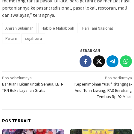
memotong rantai pasok. Di kita, para petani bisa menjual hasil
pertaniannya ke pasar tradisional, pasar lokal, restoran, mall
dan swalayan,” terangnya.
Amran Sulaiman
Habibie Mahabbah
Hari Tani Nasional
Petani
sejahtera
SEBARKAN
Navigasi
Pos sebelumnya
Pos berikutnya
Bantuan Hukum untuk Semua, LBH-
Kepemimpinan Yusuf Ritangnga-
pos
TKN Buka Layanan Gratis
Andi Tenri Liwang, PAD Enrekang
Tembus Rp 92 Miliar
POS TERKAIT