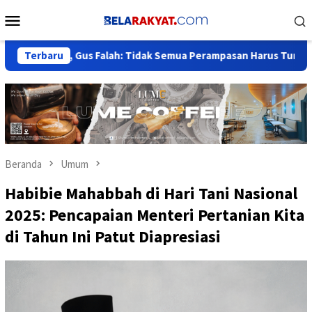
Loncat
Menu
ke
Mobile
konten
g, Gus Falah: Tidak Semua Perampasan Harus Tunggu Putusan Pi
Terbaru
Beranda
Umum
Habibie Mahabbah di Hari Tani Nasional
2025: Pencapaian Menteri Pertanian Kita
di Tahun Ini Patut Diapresiasi