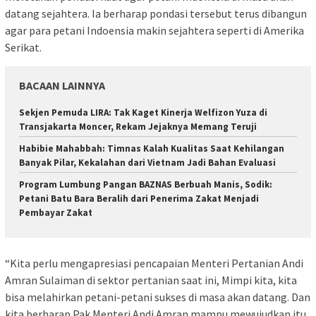
datang sejahtera. Ia berharap pondasi tersebut terus dibangun
agar para petani Indoensia makin sejahtera seperti di Amerika
Serikat.
BACAAN LAINNYA
Sekjen Pemuda LIRA: Tak Kaget Kinerja Welfizon Yuza di
Transjakarta Moncer, Rekam Jejaknya Memang Teruji
Habibie Mahabbah: Timnas Kalah Kualitas Saat Kehilangan
Banyak Pilar, Kekalahan dari Vietnam Jadi Bahan Evaluasi
Program Lumbung Pangan BAZNAS Berbuah Manis, Sodik:
Petani Batu Bara Beralih dari Penerima Zakat Menjadi
Pembayar Zakat
“Kita perlu mengapresiasi pencapaian Menteri Pertanian Andi
Amran Sulaiman di sektor pertanian saat ini, Mimpi kita, kita
bisa melahirkan petani-petani sukses di masa akan datang. Dan
kita berharap Pak Menteri Andi Amran mampu mewujudkan itu