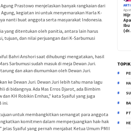
 Agung Prastowo menjelaskan banyak rangkaian dari
ARTI
Agust
t Agung, kegiatan ini untuk menyemarakan Harla K-
Hij
nya nanti buat anggota serta masyarakat Indonesia.
Apa
Ibu
(dr.
ia yang ditentukan oleh panitia, antara lain harus
i, tujuan, dan nilai perjuangan dari K-Sarbumusi
ful Bahri Anshori saat dihubungi mengatakan, hasil
 Mars Sarbumusi sudah masuk di meja Dewan Juri.
TOPIK
rtarung dan akan diumumkan oleh Dewan Juri.
PE
hkan ke Dewan Juri. Dewan Juri lebih tahu mana lagu
HA
 ahli di bidangnya. Ada Mas Erros Djarot, ada Bimbim
SU
w dan KH Robikin Emhas,” kata Syaiful yang juga
 ini.
B
PT
ertujuan untuk membangkitkan semangat para anggota
eningkatkan komitmen dalam memperjuangkan hak-hak
H
,” jelas Syaiful yang pernah menjabat Ketua Umum PMII