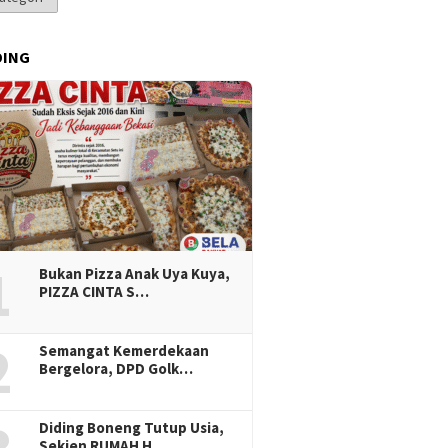
DING
1
Bukan Pizza Anak Uya Kuya,
PIZZA CINTA S…
2
Semangat Kemerdekaan
Bergelora, DPD Golk…
Diding Boneng Tutup Usia,
Sekjen RUMAH H…