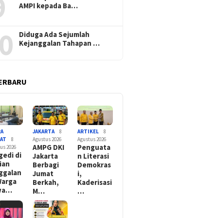
9
AMPI kepada Ba…
0
Diduga Ada Sejumlah
Kejanggalan Tahapan …
ERBARU
RA
JAKARTA
8
ARTIKEL
8
YAT
8
Agustus 2026
Agustus 2026
AMPG DKI
Penguata
us 2026
gedi di
Jakarta
n Literasi
ian
Berbagi
Demokras
ggalan
Jumat
i,
Warga
Berkah,
Kaderisasi
wa…
M…
…