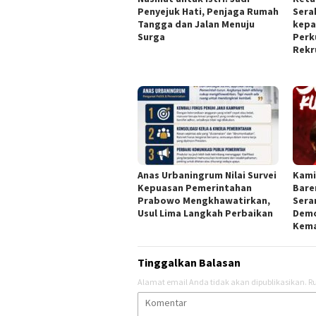
Penyejuk Hati, Penjaga Rumah
Sera
Tangga dan Jalan Menuju
kepa
Surga
Perk
Rekr
Anas Urbaningrum Nilai Survei
Kami
Kepuasan Pemerintahan
Bare
Prabowo Mengkhawatirkan,
Sera
Usul Lima Langkah Perbaikan
Demo
Kema
Tinggalkan Balasan
Alamat email Anda tidak akan dipublikasikan.
Ru