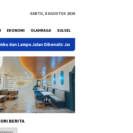
SABTU, 8 AGUSTUS 2026
N
EKONOMI
OLAHRAGA
SULSEL
Jalan Dibenahi: Jangan Tunggu Korban Berikutnya!
AMPG 
ORI BERITA
i