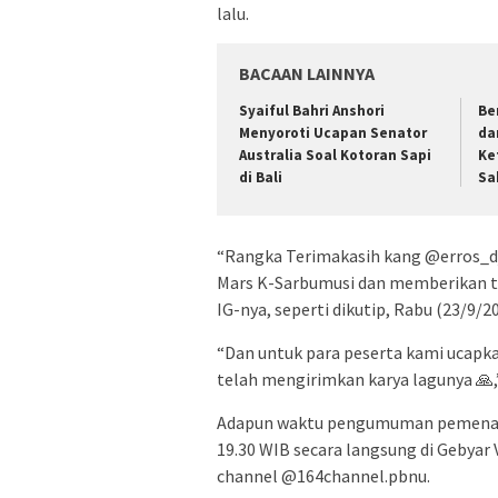
lalu.
BACAAN LAINNYA
Syaiful Bahri Anshori
Be
Menyoroti Ucapan Senator
da
Australia Soal Kotoran Sapi
Ke
di Bali
Sa
“Rangka Terimakasih kang @erros_d
Mars K-Sarbumusi dan memberikan tes
IG-nya, seperti dikutip, Rabu (23/9/202
“Dan untuk para peserta kami ucapka
telah mengirimkan karya lagunya 🙏
Adapun waktu pengumuman pemenang
19.30 WIB secara langsung di Gebya
channel @164channel.pbnu.