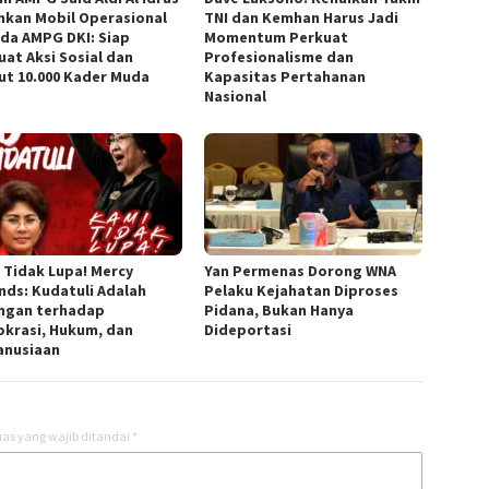
hkan Mobil Operasional
TNI dan Kemhan Harus Jadi
da AMPG DKI: Siap
Momentum Perkuat
uat Aksi Sosial dan
Profesionalisme dan
ut 10.000 Kader Muda
Kapasitas Pertahanan
Nasional
 Tidak Lupa! Mercy
Yan Permenas Dorong WNA
nds: Kudatuli Adalah
Pelaku Kejahatan Diproses
ngan terhadap
Pidana, Bukan Hanya
krasi, Hukum, dan
Dideportasi
nusiaan
as yang wajib ditandai
*