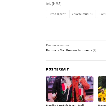
ini. (HMS)
Erros Djarot
k Sarbumusi nu
Lomb
Navigasi
Pos sebelumnya
Darimana Mau Kemana Indonesia (2)
pos
POS TERKAIT
Nasihat untuk Istri: Jadi
Ketu