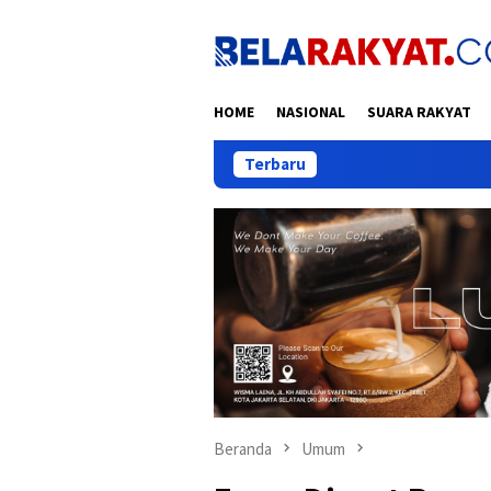
Loncat
ke
konten
HOME
NASIONAL
SUARA RAKYAT
Terbaru
Trag
Beranda
Umum