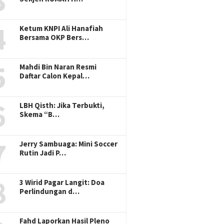
3
4
Ketum KNPI Ali Hanafiah
Bersama OKP Bers…
5
Mahdi Bin Naran Resmi
Daftar Calon Kepal…
6
LBH Qisth: Jika Terbukti,
Skema “B…
7
Jerry Sambuaga: Mini Soccer
Rutin Jadi P…
8
3 Wirid Pagar Langit: Doa
Perlindungan d…
Fahd Laporkan Hasil Pleno