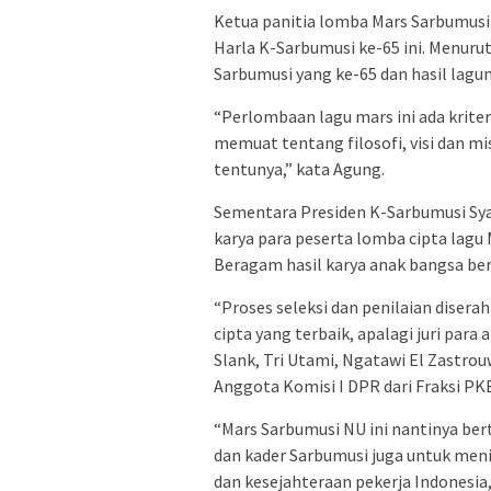
Ketua panitia lomba Mars Sarbumusi
Harla K-Sarbumusi ke-65 ini. Menuru
Sarbumusi yang ke-65 dan hasil lagu
“Perlombaan lagu mars ini ada kriter
memuat tentang filosofi, visi dan mis
tentunya,” kata Agung.
Sementara Presiden K-Sarbumusi Syai
karya para peserta lomba cipta lagu
Beragam hasil karya anak bangsa be
“Proses seleksi dan penilaian disera
cipta yang terbaik, apalagi juri para
Slank, Tri Utami, Ngatawi El Zastrou
Anggota Komisi I DPR dari Fraksi PKB
“Mars Sarbumusi NU ini nantinya b
dan kader Sarbumusi juga untuk m
dan kesejahteraan pekerja Indonesia