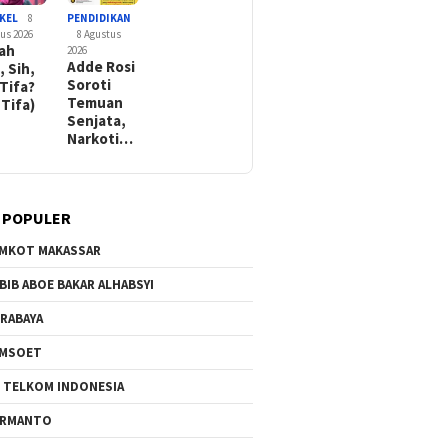
KEL
8
PENDIDIKAN
us 2026
8 Agustus
rah
2026
Adde Rosi
, Sih,
Soroti
 Tifa?
Temuan
 Tifa)
Senjata,
Narkoti…
 POPULER
MKOT MAKASSAR
BIB ABOE BAKAR ALHABSYI
RABAYA
AMSOET
 TELKOM INDONESIA
ERMANTO