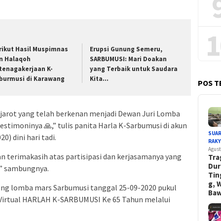
1
rikut Hasil Muspimnas
Erupsi Gunung Semeru,
n Halaqoh
SARBUMUSI: Mari Doakan
tenagakerjaan K-
yang Terbaik untuk Saudara
burmusi di Karawang
Kita…
POS T
jarot yang telah berkenan menjadi Dewan Juri Lomba
timoninya 🙏,” tulis panita Harla K-Sarbumusi di akun
SUA
0) dini hari tadi.
RAK
Agust
n terimakasih atas partisipasi dan kerjasamanya yang
Tra
Dur
,” sambungnya.
Tin
g, 
 lomba mars Sarbumusi tanggal 25-09-2020 pukul
Ba
r Virtual HARLAH K-SARBUMUSI Ke 65 Tahun melalui