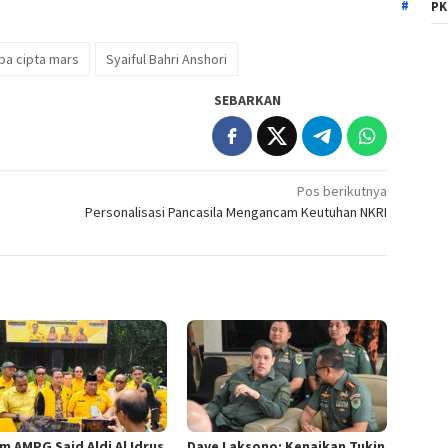
PK
a cipta mars
Syaiful Bahri Anshori
SEBARKAN
Pos berikutnya
Personalisasi Pancasila Mengancam Keutuhan NKRI
m AMPG Said Aldi Al Idrus
Dave Laksono: Kenaikan Tukin