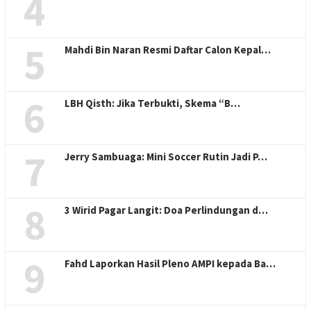
4
5
Mahdi Bin Naran Resmi Daftar Calon Kepal…
6
LBH Qisth: Jika Terbukti, Skema “B…
7
Jerry Sambuaga: Mini Soccer Rutin Jadi P…
8
3 Wirid Pagar Langit: Doa Perlindungan d…
9
Fahd Laporkan Hasil Pleno AMPI kepada Ba…