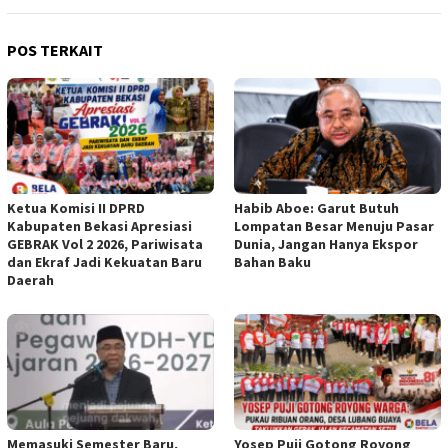
POS TERKAIT
Ketua Komisi II DPRD
Habib Aboe: Garut Butuh
Kabupaten Bekasi Apresiasi
Lompatan Besar Menuju Pasar
GEBRAK Vol 2 2026, Pariwisata
Dunia, Jangan Hanya Ekspor
dan Ekraf Jadi Kekuatan Baru
Bahan Baku
Daerah
Memasuki Semester Baru,
Yosep Puji Gotong Royong