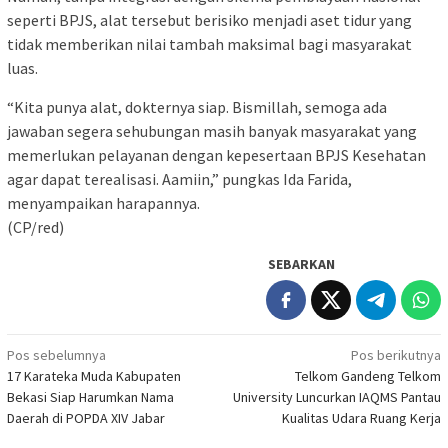
seperti BPJS, alat tersebut berisiko menjadi aset tidur yang
tidak memberikan nilai tambah maksimal bagi masyarakat
luas.
“Kita punya alat, dokternya siap. Bismillah, semoga ada
jawaban segera sehubungan masih banyak masyarakat yang
memerlukan pelayanan dengan kepesertaan BPJS Kesehatan
agar dapat terealisasi. Aamiin,” pungkas Ida Farida,
menyampaikan harapannya.
(CP/red)
SEBARKAN
Navigasi
Pos sebelumnya
Pos berikutnya
17 Karateka Muda Kabupaten
Telkom Gandeng Telkom
pos
Bekasi Siap Harumkan Nama
University Luncurkan IAQMS Pantau
Daerah di POPDA XIV Jabar
Kualitas Udara Ruang Kerja