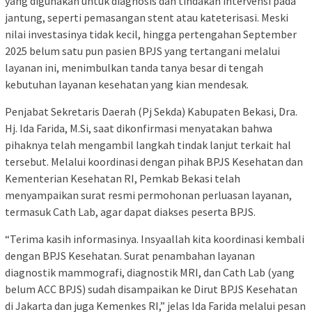
yang digunakan untuk diagnosis dan tindakan intervensi pada
jantung, seperti pemasangan stent atau kateterisasi. Meski
nilai investasinya tidak kecil, hingga pertengahan September
2025 belum satu pun pasien BPJS yang tertangani melalui
layanan ini, menimbulkan tanda tanya besar di tengah
kebutuhan layanan kesehatan yang kian mendesak.
Penjabat Sekretaris Daerah (Pj Sekda) Kabupaten Bekasi, Dra.
Hj. Ida Farida, M.Si, saat dikonfirmasi menyatakan bahwa
pihaknya telah mengambil langkah tindak lanjut terkait hal
tersebut. Melalui koordinasi dengan pihak BPJS Kesehatan dan
Kementerian Kesehatan RI, Pemkab Bekasi telah
menyampaikan surat resmi permohonan perluasan layanan,
termasuk Cath Lab, agar dapat diakses peserta BPJS.
“Terima kasih informasinya. Insyaallah kita koordinasi kembali
dengan BPJS Kesehatan. Surat penambahan layanan
diagnostik mammografi, diagnostik MRI, dan Cath Lab (yang
belum ACC BPJS) sudah disampaikan ke Dirut BPJS Kesehatan
di Jakarta dan juga Kemenkes RI,” jelas Ida Farida melalui pesan