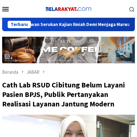
Loncat
Menu
ke
Mobile
konten
yawan Serukan Kajian Ilmiah Demi Menjaga Marwah Sejarah Nusa
Terbaru
Beranda
JABAR
Cath Lab RSUD Cibitung Belum Layani
Pasien BPJS, Publik Pertanyakan
Realisasi Layanan Jantung Modern