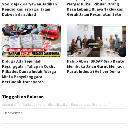
Sodik Ajak Karyawan Jadikan
Warga: Pukau Ribuan Orang,
Pendidikan sebagai Jalan
Desa Lubang Buaya Taklukkan
Dakwah dan Jihad
Gerak Jalan Kecamatan Setu
Diduga Ada Sejumlah
Habib Aboe: BKSAP Siap Bantu
Kejanggalan Tahapan Coklit
Membuka Jalan Garut Menjadi
Pilkades Danau Indah, Warga
Pusat Industri Vetiver Dunia
Minta Penyelenggara
Bertindak Transparan
Tinggalkan Balasan
Alamat email Anda tidak akan dipublikasikan.
Ruas yang wajib ditandai
*