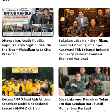
Diterpa Isu, Analis Publik:
Bukukan Laba Naik Signifikan,
Kapolri Listyo Sigit Sudah ‘On
Bamsoet Dorong PT Lippo
the Track’ Wujudkan Asta Cita
Karawaci Tbk Sebagai Industri
Presiden
Property Perkuat Fondasi
Ekonomi Nasional
Ketum AMPG Said Aldi Al Idrus
Dave Laksono: Kenaikan Tukin
Serahkan Mobil Operasional
TNI dan Kemhan Harus Jadi
kepada AMPG DKI: Siap
Momentum Perkuat