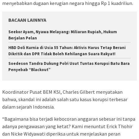
menyebabkan dugaan kerugian negara hingga Rp 1 kuadriliun.
BACAAN LAINNYA
Seekor Ayam, Nyawa Melayang: Miliaran Rupiah, Hukum
Berjalan Pelan
HBD Doli Kurnia di Usia 55 Tahun: Aktivis Harus Tetap Berani
Dikritik dan DPR Tidak Boleh Kehilangan Suara Rakyat!
Soedeson Tandra Dukung Polri Usut Tuntas Korupsi Batu Bara
Penyebab “Blackout”
Koordinator Pusat BEM KSI, Charles Gilbert menyatakan
bahwa, skandal ini adalah salah satu kasus korupsi terbesar
dalam sejarah Indonesia.
“Bagaimana bisa terjadi kebocoran anggaran sebesar ini tanpa
adanya pengawasan yang ketat? Kami menuntut Erick Thohir
dan Nicke Widyawati diperiksa untuk menjelaskan peran