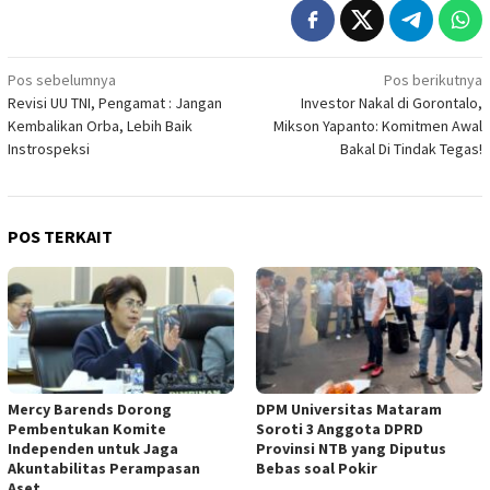
Navigasi
Pos sebelumnya
Pos berikutnya
Revisi UU TNI, Pengamat : Jangan
Investor Nakal di Gorontalo,
pos
Kembalikan Orba, Lebih Baik
Mikson Yapanto: Komitmen Awal
Instrospeksi
Bakal Di Tindak Tegas!
POS TERKAIT
Mercy Barends Dorong
DPM Universitas Mataram
Pembentukan Komite
Soroti 3 Anggota DPRD
Independen untuk Jaga
Provinsi NTB yang Diputus
Akuntabilitas Perampasan
Bebas soal Pokir
Aset