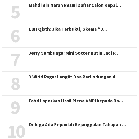
5
Mahdi Bin Naran Resmi Daftar Calon Kepal…
6
LBH Qisth: Jika Terbukti, Skema “B…
7
Jerry Sambuaga: Mini Soccer Rutin Jadi P…
8
3 Wirid Pagar Langit: Doa Perlindungan d…
9
Fahd Laporkan Hasil Pleno AMPI kepada Ba…
10
Diduga Ada Sejumlah Kejanggalan Tahapan …