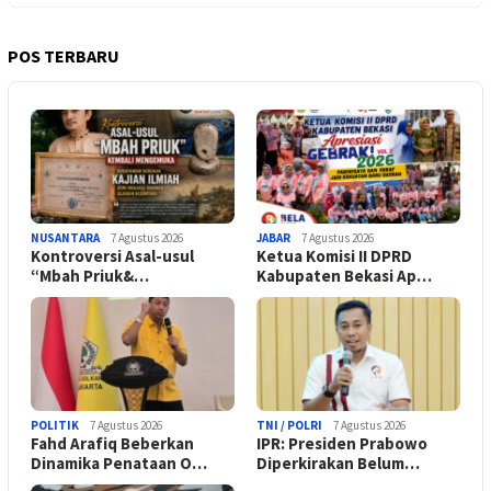
POS TERBARU
NUSANTARA
7 Agustus 2026
JABAR
7 Agustus 2026
Kontroversi Asal-usul
Ketua Komisi II DPRD
“Mbah Priuk&…
Kabupaten Bekasi Ap…
POLITIK
7 Agustus 2026
TNI / POLRI
7 Agustus 2026
Fahd Arafiq Beberkan
IPR: Presiden Prabowo
Dinamika Penataan O…
Diperkirakan Belum…