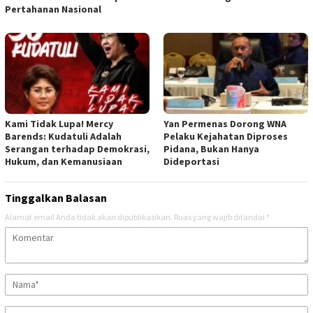
Pertahanan Nasional
Kami Tidak Lupa! Mercy
Yan Permenas Dorong WNA
Barends: Kudatuli Adalah
Pelaku Kejahatan Diproses
Serangan terhadap Demokrasi,
Pidana, Bukan Hanya
Hukum, dan Kemanusiaan
Dideportasi
Tinggalkan Balasan
Alamat email Anda tidak akan dipublikasikan.
Ruas yang wajib ditandai
*