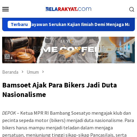
Loncat
Menu
ke
Mobile
konten
udayawan Serukan Kajian Ilmiah Demi Menjaga Marwah Sejarah N
Terbaru
Beranda
Umum
Bamsoet Ajak Para Bikers Jadi Duta
Nasionalisme
DEPOK
– Ketua MPR RI Bambang Soesatyo mengajak klub dan
pecinta sepeda motor (bikers) menjadi duta nasionalisme. Para
bikers harus mampu menjadi teladan dalam menjaga
persatuan, menjunjung tinggi sikap-sikap Pancasilais, serta