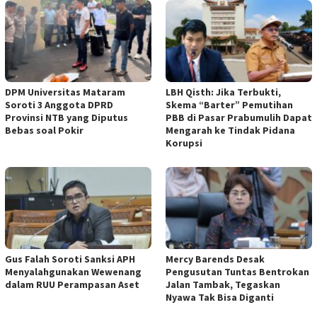
DPM Universitas Mataram
LBH Qisth: Jika Terbukti,
Soroti 3 Anggota DPRD
Skema “Barter” Pemutihan
Provinsi NTB yang Diputus
PBB di Pasar Prabumulih Dapat
Bebas soal Pokir
Mengarah ke Tindak Pidana
Korupsi
Gus Falah Soroti Sanksi APH
Mercy Barends Desak
Menyalahgunakan Wewenang
Pengusutan Tuntas Bentrokan
dalam RUU Perampasan Aset
Jalan Tambak, Tegaskan
Nyawa Tak Bisa Diganti