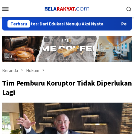
Loncat
Menu
ke
Mobile
konten
etes: Dari Edukasi Menuju Aksi Nyata
Terbaru
Pelantikan Orsat I
Beranda
Hukum
Tim Pemburu Koruptor Tidak Diperlukan
Lagi