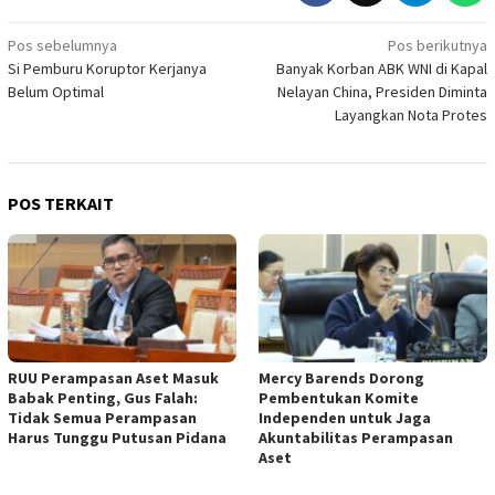
Navigasi
Pos sebelumnya
Pos berikutnya
Si Pemburu Koruptor Kerjanya
Banyak Korban ABK WNI di Kapal
pos
Belum Optimal
Nelayan China, Presiden Diminta
Layangkan Nota Protes
POS TERKAIT
RUU Perampasan Aset Masuk
Mercy Barends Dorong
Babak Penting, Gus Falah:
Pembentukan Komite
Tidak Semua Perampasan
Independen untuk Jaga
Harus Tunggu Putusan Pidana
Akuntabilitas Perampasan
Aset