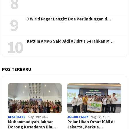
8
9
3 Wirid Pagar Langit: Doa Perlindungan d…
10
Ketum AMPG Said Aldi Al Idrus Serahkan M…
POS TERBARU
KESEHATAN
9 Agustus 2026
JABODETABEK
9 Agustus 2026
Muhammadiyah Jakbar
Pelantikan Orsat ICMI di
Dorong Kesadaran Dia…
Jakarta, Perkua…