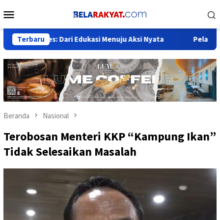
Loncat
Menu
ke
Mobile
konten
es: Dari Edukasi Menuju Aksi Nyata
Terbaru
Pelantikan Orsat ICM
Beranda
Nasional
Terobosan Menteri KKP “Kampung Ikan”
Tidak Selesaikan Masalah