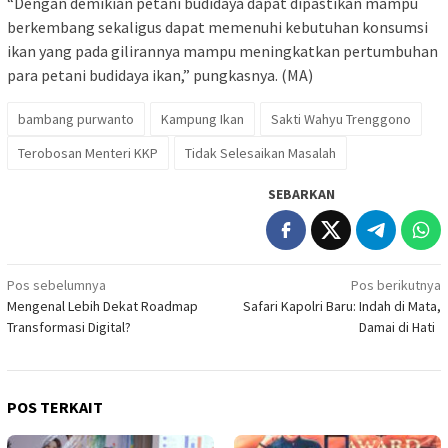
“Dengan demikian petani budidaya dapat dipastikan mampu
berkembang sekaligus dapat memenuhi kebutuhan konsumsi
ikan yang pada gilirannya mampu meningkatkan pertumbuhan
para petani budidaya ikan,” pungkasnya. (MA)
bambang purwanto
Kampung Ikan
Sakti Wahyu Trenggono
Terobosan Menteri KKP
Tidak Selesaikan Masalah
SEBARKAN
Navigasi
Pos sebelumnya
Pos berikutnya
Mengenal Lebih Dekat Roadmap
Safari Kapolri Baru: Indah di Mata,
pos
Transformasi Digital?
Damai di Hati
POS TERKAIT