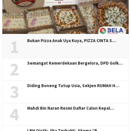
1
Bukan Pizza Anak Uya Kuya, PIZZA CINTA S…
2
Semangat Kemerdekaan Bergelora, DPD Golk…
3
Diding Boneng Tutup Usia, Sekjen RUMAH H…
4
Mahdi Bin Naran Resmi Daftar Calon Kepal…
LBH Qisth: Jika Terbukti, Skema “B…