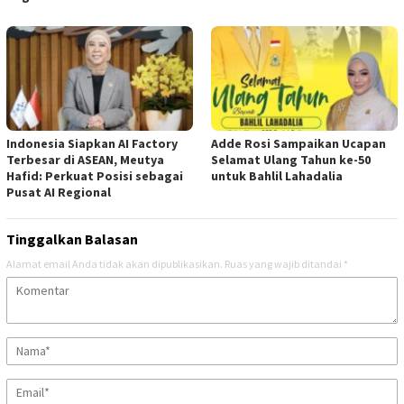
Indonesia Siapkan AI Factory
Adde Rosi Sampaikan Ucapan
Terbesar di ASEAN, Meutya
Selamat Ulang Tahun ke-50
Hafid: Perkuat Posisi sebagai
untuk Bahlil Lahadalia
Pusat AI Regional
Tinggalkan Balasan
Alamat email Anda tidak akan dipublikasikan.
Ruas yang wajib ditandai
*