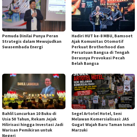
Pemuda Dinilai Punya Peran
Hadiri HUT ke-8 MBU, Bamsoet
Strategis dalam Mewujudkan
Ajak Komunitas Otomotif
Swasembada Energi
Perkuat Brotherhood dan
Persatuan Bangsa di Tengah
Derasnya Provokasi Pecah
Belah Bangsa
Bahlil Luncurkan 10 Buku di
Segel Artotel Hotel, Seni
Usia 50 Tahun, Rekam Jejak
Melawan Komersialisasi: JAS
Hilirisasi hingga Investasi Jadi
Gugat Wajah Baru Taman Ismail
Warisan Pemikiran untuk
Marzuki
Negeri