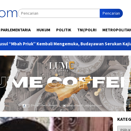
Pencarian
PARLEMENTARIA
HUKUM
POLITIK
TNI/POLRI
METROPOLITA
 Kembali Mengemuka, Budayawan Serukan Kajian Ilmiah Demi Men
KATEG
Kategor