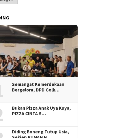
DING
1
Semangat Kemerdekaan
Bergelora, DPD Golk…
2
Bukan Pizza Anak Uya Kuya,
PIZZA CINTA S…
Diding Boneng Tutup Usia,
Sekjen RUMAH H…