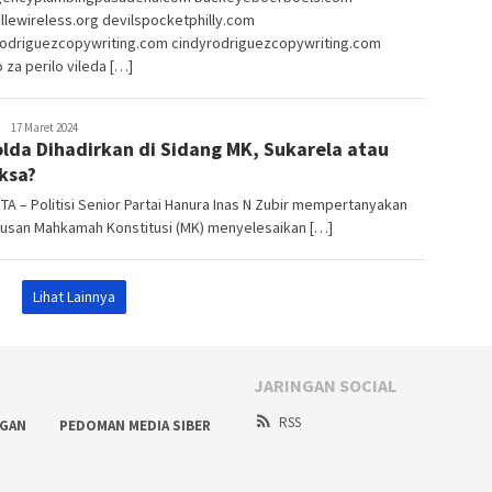
llewireless.org devilspocketphilly.com
rodriguezcopywriting.com cindyrodriguezcopywriting.com
o za perilo vileda […]
Belarakyat
17 Maret 2024
lda Dihadirkan di Sidang MK, Sukarela atau
ksa?
A – Politisi Senior Partai Hanura Inas N Zubir mempertanyakan
iusan Mahkamah Konstitusi (MK) menyelesaikan […]
Lihat Lainnya
JARINGAN SOCIAL
RSS
NGAN
PEDOMAN MEDIA SIBER