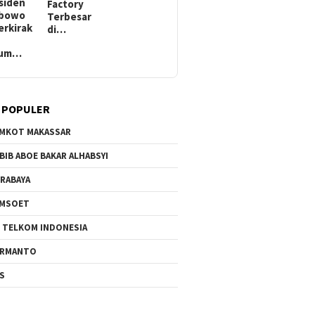
siden
Factory
abowo
Terbesar
erkirak
di…
lum…
 POPULER
MKOT MAKASSAR
BIB ABOE BAKAR ALHABSYI
RABAYA
AMSOET
 TELKOM INDONESIA
ERMANTO
S