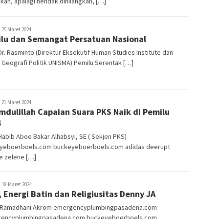
kan, apalagi hendak dihilangkan, […]
elarakyat
25 Maret 2024
lu dan Semangat Persatuan Nasional
Dr. Rasminto (Direktur Eksekutif Human Studies Institute dan
Geografi Politik UNISMA) Pemilu Serentak […]
elarakyat
21 Maret 2024
mdulillah Capaian Suara PKS Naik di Pemilu
4
Habib Aboe Bakar Alhabsyi, SE ( Sekjen PKS)
yeboerboels.com buckeyeboerboels.com adidas deerupt
e zelene […]
iro
18 Maret 2024
r, Energi Batin dan Religiusitas Denny JA
atim
: Ramadhani Akrom emergencyplumbingpasadena.com
encyplumbingpasadena.com buckeyeboerboels.com