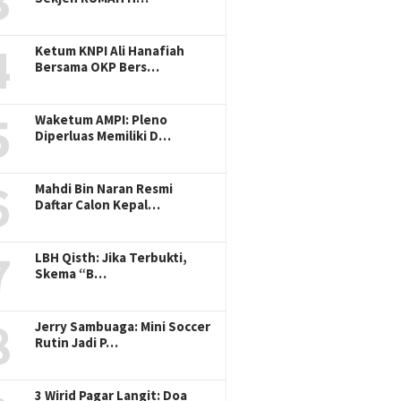
3
4
Ketum KNPI Ali Hanafiah
Bersama OKP Bers…
5
Waketum AMPI: Pleno
Diperluas Memiliki D…
6
Mahdi Bin Naran Resmi
Daftar Calon Kepal…
7
LBH Qisth: Jika Terbukti,
Skema “B…
8
Jerry Sambuaga: Mini Soccer
21 Maret 2024
Alhamdulillah
Rutin Jadi P…
Suara PKS Nai
2024
3 Wirid Pagar Langit: Doa