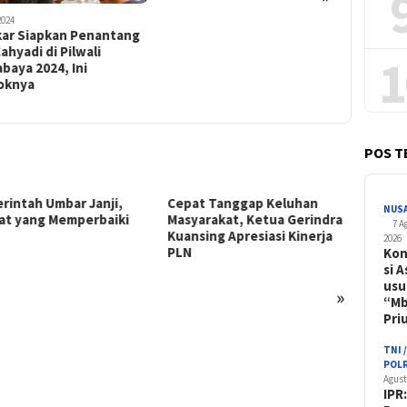
2024
19 April 2024
kar Siapkan Penantang
Putusan
Cahyadi di Pilwali
Menentu
1
baya 2024, Ini
Bangsa 
oknya
Indonesi
POS T
rintah Umbar Janji,
Cepat Tanggap Keluhan
PLN Sa
NUS
at yang Memperbaiki
Masyarakat, Ketua Gerindra
Teban
7 A
Kuansing Apresiasi Kinerja
Warga 
2026
PLN
Kompen
Kon
si A
usu
»
“M
Pr
TNI 
POLR
Agust
IPR