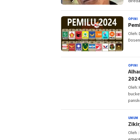
direda
OPINI
B
Pemi
Oleh: 
Dosen 
OPINI
B
Alha
202
Oleh: 
bucke
pansk
UMUM
B
Ziki
J
Oleh 
emerg