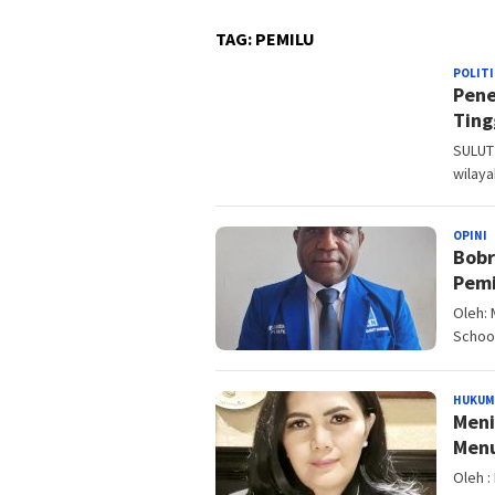
TAG:
PEMILU
POLITI
Pene
Ting
SULUT 
wilaya
OPINI
B
Bobr
Pemi
Oleh: 
School
HUKUM
Meni
Menu
Oleh :