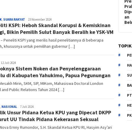
Pre
Pr
Dip
an
K
,
SUARA RAKYAT
Biro
23 November 2024
Be
liti KSPI: Heboh Skandal Korupsi & Kemiskinan
Jatim
gi, Bikin Pemilih Sulut Banyak Beralih ke YSK-VM
– Peneliti KSPI yang merilis hasil penelitiannya di beberapa
TOPIK
h, khususnya untuk pemilihan gubernur […]
PE
elarakyat
12 Juli 2024
HA
oknya Sistem Noken dan Penyelenggaraan
lu di Kabupaten Yahukimo, Papua Pegunungan
SU
Mesakh Mirin, SKM, SIP, MIKom, Mahasiswa Doctoral London
B
 and Public Relations Tahun 2024 […]
PT
H
,
NASIONAL
Biro
7 Juli 2024
lik Unsur Pidana Ketua KPU yang Dipecat DKPP
Jatim
PK
rut UU Tindak Pidana Kekerasan Seksual
 Nova Ernny Rumondor, S.H. Skandal Ketua KPU RI, Hasyim Asy’ari