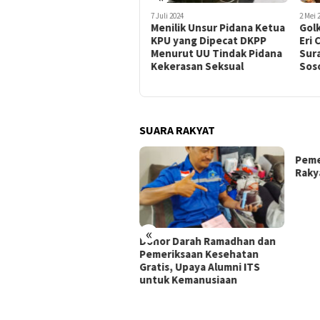
12 Juli 2024
7 Juli 2024
2 Mei 
Bobroknya Sistem Noken
Menilik Unsur Pidana Ketua
Gol
dan Penyelenggaraan
KPU yang Dipecat DKPP
Eri 
Pemilu di Kabupaten
Menurut UU Tindak Pidana
Sura
Yahukimo, Papua
Kekerasan Seksual
Sos
Pegunungan
SUARA RAKYAT
Peme
Raky
«
iri Peresmian Kantor
Donor Darah Ramadhan dan
um Aldwin Rahadian &
Pemeriksaan Kesehatan
tners, Bamsoet Dorong
Gratis, Upaya Alumni ITS
vokat Tetap Independen
untuk Kemanusiaan
Tengah Tekanan Politik
 Publik