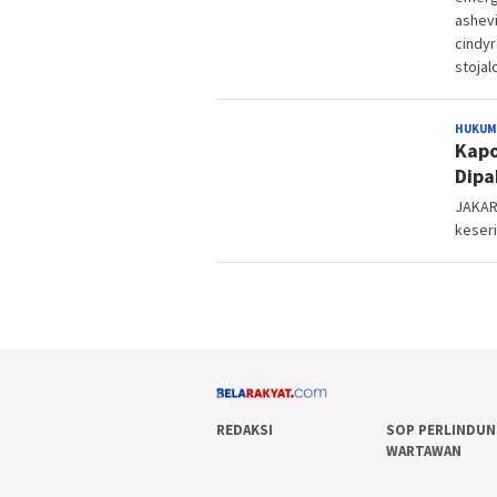
ashevi
cindy
stojal
HUKUM
Kapo
Dipa
JAKART
keser
REDAKSI
SOP PERLINDU
WARTAWAN