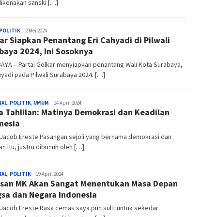
ikenakan sanski […]
POLITIK
Biro
2 Mei 2024
ar Siapkan Penantang Eri Cahyadi di Pilwali
Jatim
baya 2024, Ini Sosoknya
AYA – Partai Golkar menyiapkan penantang Wali Kota Surabaya,
hyadi pada Pilwali Surabaya 2024. […]
NAL
,
POLITIK
,
UMUM
Biro
24 April 2024
a Tahlilan: Matinya Demokrasi dan Keadilan
Jatim
nesia
 Jacob Ereste Pasangan sejoli yang bernama demokrasi dan
an itu, justru dibunuh oleh […]
NAL
,
POLITIK
Biro
19 April 2024
san MK Akan Sangat Menentukan Masa Depan
Jatim
sa dan Negara Indonesia
 Jacob Ereste Rasa cemas saya pun sulit untuk sekedar