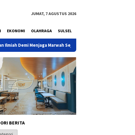
JUMAT, 7 AGUSTUS 2026
N
EKONOMI
OLAHRAGA
SULSEL
jaga Marwah Sejarah Nusantara
Ketua Komisi II DPRD Kabu
ORI BERITA
i