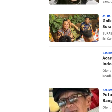
yang d
JATIM
,
Golk
Sura
SURAB
Eri Ca
NASIO
Acar
Indo
Oleh :
keadil
NASIO
Putu
Bang
Oleh :