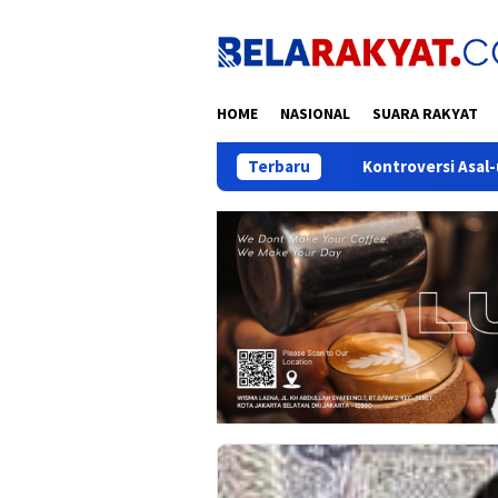
Loncat
ke
konten
HOME
NASIONAL
SUARA RAKYAT
Kontroversi Asal-usul “Mbah Priuk”
Terbaru