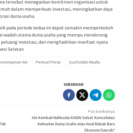
Tema tersebut menegaskan komitmen organisasi untuk
rintah dalam memperkuat investasi, meningkatkan daya
rasi dunia usaha.
AIA pada periode kedua ini dapat semakin memperkokoh
agai wadah utama dunia usaha yang mampu mendorong
eluang investasi, dan menghadirkan manfaat nyata
esi Selatan.
pemimpinan AIA
Perkuat Peran
Syafruddin Mualla
SEBARKAN
Pos berikutnya
AIA Kembali Nahkodai KADIN Sulsel: Konsolidasi
 Tak
Kekuatan Dunia Usaha atau Awal Babak Baru
Ekonomi Daerah?