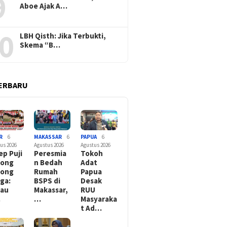
9
Aboe Ajak A…
0
LBH Qisth: Jika Terbukti,
Skema “B…
ERBARU
R
6
MAKASSAR
6
PAPUA
6
us 2026
Agustus 2026
Agustus 2026
ep Puji
Peresmia
Tokoh
tong
n Bedah
Adat
yong
Rumah
Papua
ga:
BSPS di
Desak
kau
Makassar,
RUU
…
…
Masyaraka
t Ad…