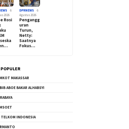
NEWS
6
DPRNEWS
6
us 2026
Agustus 2026
e Rosi
Pengangg
k
uran
aku
Turun,
KM
Netty:
seska
Saatnya
Sen…
Fokus…
 POPULER
MKOT MAKASSAR
BIB ABOE BAKAR ALHABSYI
RABAYA
AMSOET
 TELKOM INDONESIA
ERMANTO