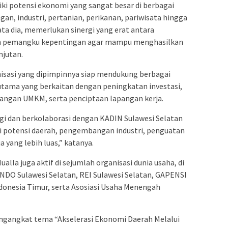
ki potensi ekonomi yang sangat besar di berbagai
gan, industri, pertanian, perikanan, pariwisata hingga
ata dia, memerlukan sinergi yang erat antara
ruh pemangku kepentingan agar mampu menghasilkan
jutan.
isasi yang dipimpinnya siap mendukung berbagai
utama yang berkaitan dengan peningkatan investasi,
angan UMKM, serta penciptaan lapangan kerja.
gi dan berkolaborasi dengan KADIN Sulawesi Selatan
si potensi daerah, pengembangan industri, penguatan
 yang lebih luas,” katanya.
lla juga aktif di sejumlah organisasi dunia usaha, di
INDO Sulawesi Selatan, REI Sulawesi Selatan, GAPENSI
donesia Timur, serta Asosiasi Usaha Menengah
engangkat tema “Akselerasi Ekonomi Daerah Melalui