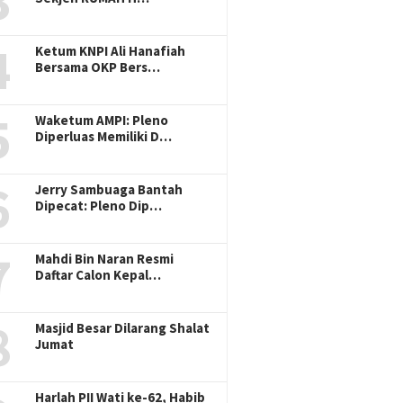
3
4
Ketum KNPI Ali Hanafiah
Bersama OKP Bers…
5
Waketum AMPI: Pleno
Diperluas Memiliki D…
6
Jerry Sambuaga Bantah
Dipecat: Pleno Dip…
7
Mahdi Bin Naran Resmi
Daftar Calon Kepal…
8
Masjid Besar Dilarang Shalat
Jumat
Harlah PII Wati ke-62, Habib