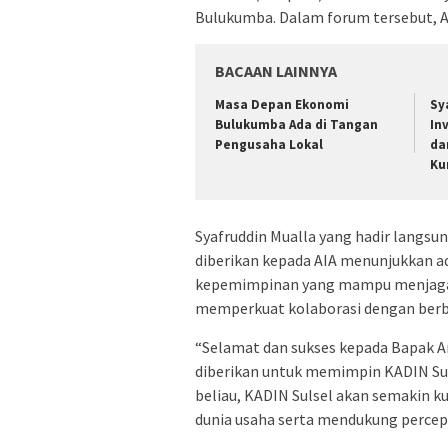
Bulukumba. Dalam forum tersebut, A
BACAAN LAINNYA
Masa Depan Ekonomi
Sy
Bulukumba Ada di Tangan
In
Pengusaha Lokal
da
Ku
Syafruddin Mualla yang hadir langsu
diberikan kepada AIA menunjukkan ad
kepemimpinan yang mampu menjaga 
memperkuat kolaborasi dengan berb
“Selamat dan sukses kepada Bapak 
diberikan untuk memimpin KADIN Sul
beliau, KADIN Sulsel akan semakin k
dunia usaha serta mendukung percep