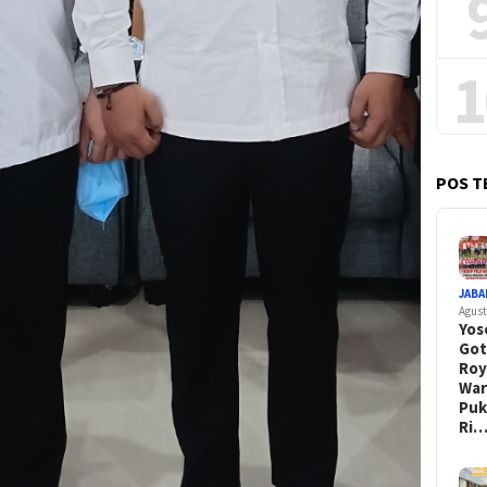
1
POS T
JABA
Agust
Yos
Go
Ro
War
Pu
Ri