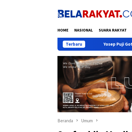
Loncat
ke
konten
HOME
NASIONAL
SUARA RAKYAT
Yosep Puji Gotong Royong Warga: Pukau Rib
Terbaru
Beranda
Umum