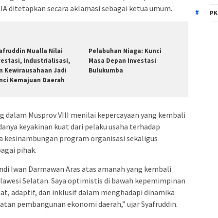
IA ditetapkan secara aklamasi sebagai ketua umum.
PK
afruddin Mualla Nilai
Pelabuhan Niaga: Kunci
vestasi, Industrialisasi,
Masa Depan Investasi
n Kewirausahaan Jadi
Bulukumba
nci Kemajuan Daerah
ng dalam Musprov VIII menilai kepercayaan yang kembali
anya keyakinan kuat dari pelaku usaha terhadap
kesinambungan program organisasi sekaligus
agai pihak.
Andi Iwan Darmawan Aras atas amanah yang kembali
awesi Selatan. Saya optimistis di bawah kepemimpinan
uat, adaptif, dan inklusif dalam menghadapi dinamika
atan pembangunan ekonomi daerah,” ujar Syafruddin.