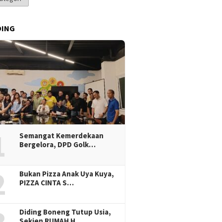
DING
1
Semangat Kemerdekaan
Bergelora, DPD Golk…
2
Bukan Pizza Anak Uya Kuya,
PIZZA CINTA S…
Diding Boneng Tutup Usia,
Sekjen RUMAH H…