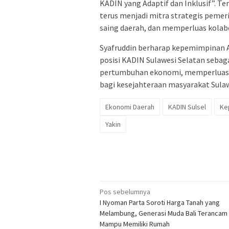
KADIN yang Adaptif dan Inklusif”. 
terus menjadi mitra strategis peme
saing daerah, dan memperluas kolabo
Syafruddin berharap kepemimpinan 
posisi KADIN Sulawesi Selatan seb
pertumbuhan ekonomi, memperluas p
bagi kesejahteraan masyarakat Sulaw
Ekonomi Daerah
KADIN Sulsel
Ke
Yakin
Navigasi
Pos sebelumnya
I Nyoman Parta Soroti Harga Tanah yang
pos
Melambung, Generasi Muda Bali Terancam
Mampu Memiliki Rumah