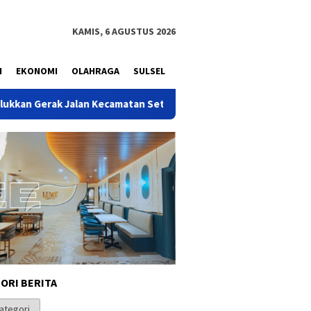
KAMIS, 6 AGUSTUS 2026
N
EKONOMI
OLAHRAGA
SULSEL
 Setu
Peresmian Bedah Rumah BSPS di Makassar, Hamka: H
ORI BERITA
i