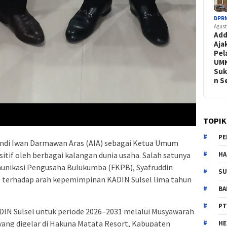
DPR
Agust
Add
Aja
Pel
UM
Suk
n 
TOPIK
PE
ndi Iwan Darmawan Aras (AIA) sebagai Ketua Umum
HA
itif oleh berbagai kalangan dunia usaha. Salah satunya
nikasi Pengusaha Bulukumba (FKPB), Syafruddin
SU
 terhadap arah kepemimpinan KADIN Sulsel lima tahun
B
PT
IN Sulsel untuk periode 2026–2031 melalui Musyawarah
 yang digelar di Hakuna Matata Resort, Kabupaten
H