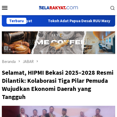
Loncat
Menu
ke
Mobile
konten
kyat
Terbaru
Tokoh Adat Papua Desak RUU Masyarakat Adat Segera 
Beranda
JABAR
Selamat, HIPMI Bekasi 2025–2028 Resmi
Dilantik: Kolaborasi Tiga Pilar Pemuda
Wujudkan Ekonomi Daerah yang
Tangguh