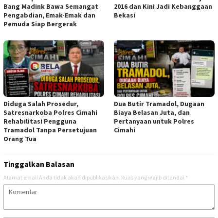
Bang Madink Bawa Semangat
2016 dan Kini Jadi Kebanggaan
Pengabdian, Emak-Emak dan
Bekasi
Pemuda Siap Bergerak
Diduga Salah Prosedur,
Dua Butir Tramadol, Dugaan
Satresnarkoba Polres Cimahi
Biaya Belasan Juta, dan
Rehabilitasi Pengguna
Pertanyaan untuk Polres
Tramadol Tanpa Persetujuan
Cimahi
Orang Tua
Tinggalkan Balasan
Alamat email Anda tidak akan dipublikasikan.
Ruas yang wajib ditandai
*