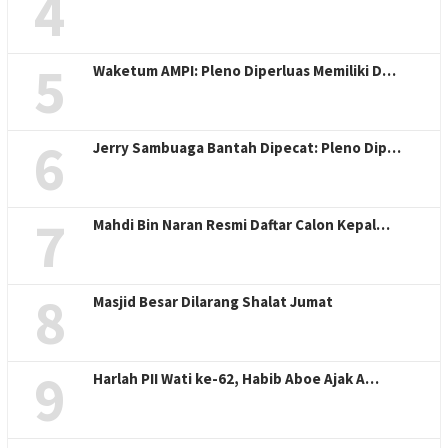
4
5
Waketum AMPI: Pleno Diperluas Memiliki D…
6
Jerry Sambuaga Bantah Dipecat: Pleno Dip…
7
Mahdi Bin Naran Resmi Daftar Calon Kepal…
8
Masjid Besar Dilarang Shalat Jumat
9
Harlah PII Wati ke-62, Habib Aboe Ajak A…