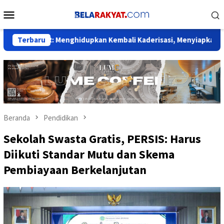
Loncat
Menu
ke
Mobile
konten
LKAR: Menghidupkan Kembali Kaderisasi, Menyiapkan Mata Air K
Terbaru
Beranda
Pendidikan
Sekolah Swasta Gratis, PERSIS: Harus
Diikuti Standar Mutu dan Skema
Pembiayaan Berkelanjutan