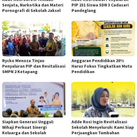
Senjata, Narkotika dan Materi
PIP 231 Siswa SDN 3 Cadasari
Pornografi di Sekolah Jaksel
Pandeglang
Rycko Menoza Tinjau
Anggaran Pendidikan 20%
Penyaluran PIP dan Revitalisasi
Harus Fokus Tingkatkan Mutu
SMPN 2 Ketapang
Pendidikan
Siapkan Generasi Unggul:
Adde Rosi Ingin Revitalisasi
Wihaji Perkuat Sinergi
Sekolah Menyeluruh: Kami Siap
Keluarga dan Sekolah
Perjuangkan Tambahan