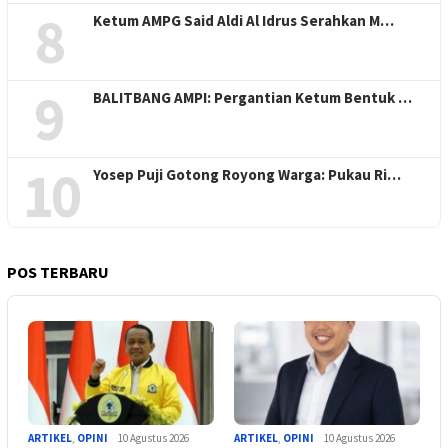
8
Ketum AMPG Said Aldi Al Idrus Serahkan M…
9
BALITBANG AMPI: Pergantian Ketum Bentuk …
10
Yosep Puji Gotong Royong Warga: Pukau Ri…
POS TERBARU
ARTIKEL
,
OPINI
10 Agustus 2026
ARTIKEL
,
OPINI
10 Agustus 2026