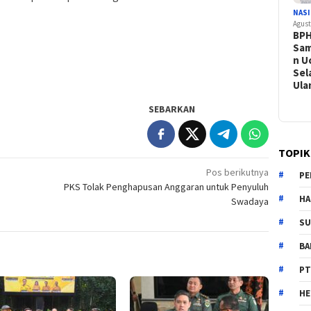
NAS
Agust
BPH
Sam
n U
Sel
Ul
SEBARKAN
TOPIK
Pos berikutnya
PE
PKS Tolak Penghapusan Anggaran untuk Penyuluh
HA
Swadaya
SU
B
PT
H