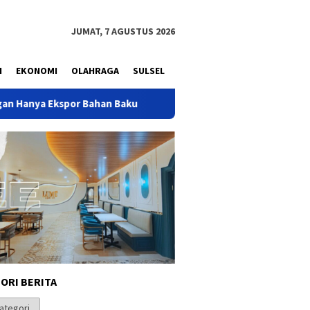
JUMAT, 7 AGUSTUS 2026
N
EKONOMI
OLAHRAGA
SULSEL
 Bahan Baku
Basri Baco Ucapkan HBD ke-50 kepada Bahlil 
ORI BERITA
i