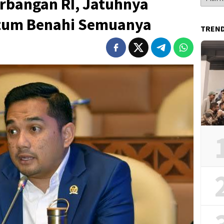
rbangan RI, Jatuhnya
Berita
tum Benahi Semuanya
TREN