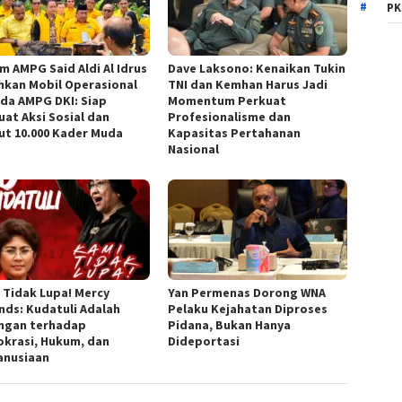
PK
m AMPG Said Aldi Al Idrus
Dave Laksono: Kenaikan Tukin
hkan Mobil Operasional
TNI dan Kemhan Harus Jadi
da AMPG DKI: Siap
Momentum Perkuat
uat Aksi Sosial dan
Profesionalisme dan
ut 10.000 Kader Muda
Kapasitas Pertahanan
Nasional
 Tidak Lupa! Mercy
Yan Permenas Dorong WNA
nds: Kudatuli Adalah
Pelaku Kejahatan Diproses
ngan terhadap
Pidana, Bukan Hanya
krasi, Hukum, dan
Dideportasi
nusiaan