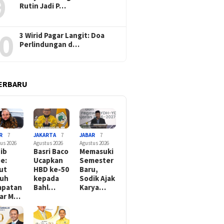
9
Rutin Jadi P…
0
3 Wirid Pagar Langit: Doa
Perlindungan d…
ERBARU
R
7
JAKARTA
7
JABAR
7
us 2026
Agustus 2026
Agustus 2026
ib
Basri Baco
Memasuki
e:
Ucapkan
Semester
ut
HBD ke-50
Baru,
tuh
kepada
Sodik Ajak
mpatan
Bahl…
Karya…
ar M…