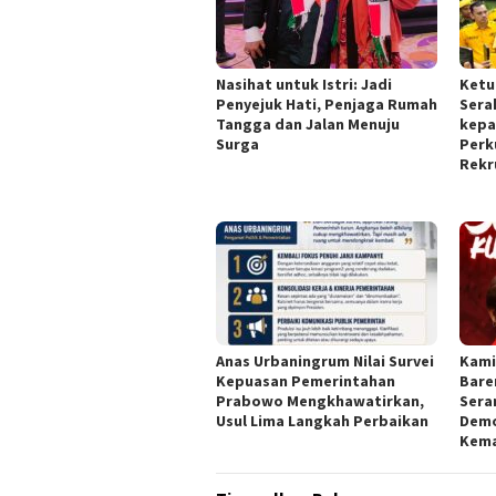
Nasihat untuk Istri: Jadi
Ketu
Penyejuk Hati, Penjaga Rumah
Sera
Tangga dan Jalan Menuju
kepa
Surga
Perk
Rekr
Anas Urbaningrum Nilai Survei
Kami
Kepuasan Pemerintahan
Bare
Prabowo Mengkhawatirkan,
Sera
Usul Lima Langkah Perbaikan
Demo
Kema