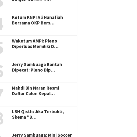
3
4
Ketum KNPI Ali Hanafiah
Bersama OKP Bers…
5
Waketum AMPI: Pleno
Diperluas Memiliki D…
6
Jerry Sambuaga Bantah
Dipecat: Pleno Dip…
7
Mahdi Bin Naran Resmi
Daftar Calon Kepal…
8
LBH Qisth: Jika Terbukti,
Skema “B…
Jerry Sambuaga: Mini Soccer