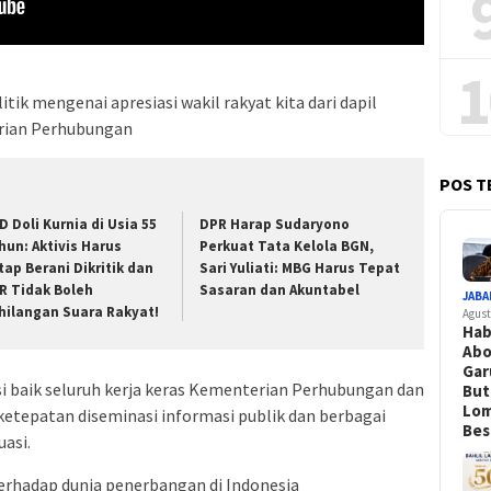
1
tik mengenai apresiasi wakil rakyat kita dari dapil
terian Perhubungan
POS T
D Doli Kurnia di Usia 55
DPR Harap Sudaryono
hun: Aktivis Harus
Perkuat Tata Kelola BGN,
tap Berani Dikritik dan
Sari Yuliati: MBG Harus Tepat
R Tidak Boleh
Sasaran dan Akuntabel
JABA
hilangan Suara Rakyat!
Agust
Hab
Abo
Gar
i baik seluruh kerja keras Kementerian Perhubungan dan
Bu
Lo
 ketepatan diseminasi informasi publik dan berbagai
Bes
asi.
 terhadap dunia penerbangan di Indonesia