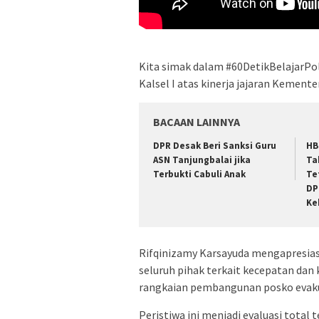
Kita simak dalam #60DetikBelajarPoli
Kalsel I atas kinerja jajaran Kemen
BACAAN LAINNYA
DPR Desak Beri Sanksi Guru
HB
ASN Tanjungbalai jika
Ta
Terbukti Cabuli Anak
Te
DP
Ke
Rifqinizamy Karsayuda mengapresias
seluruh pihak terkait kecepatan dan
rangkaian pembangunan posko evaku
Peristiwa ini menjadi evaluasi total