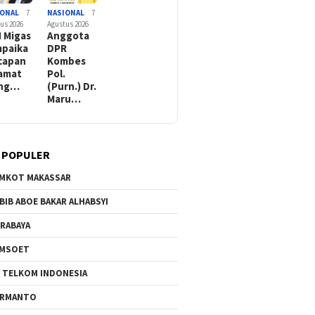
IONAL
7
NASIONAL
7
us 2026
Agustus 2026
 Migas
Anggota
paika
DPR
capan
Kombes
amat
Pol.
ang…
(Purn.) Dr.
Maru…
 POPULER
MKOT MAKASSAR
BIB ABOE BAKAR ALHABSYI
RABAYA
AMSOET
 TELKOM INDONESIA
ERMANTO