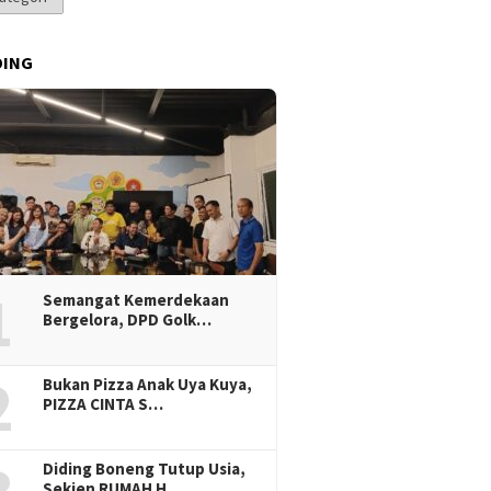
DING
1
Semangat Kemerdekaan
Bergelora, DPD Golk…
2
Bukan Pizza Anak Uya Kuya,
PIZZA CINTA S…
Diding Boneng Tutup Usia,
Sekjen RUMAH H…