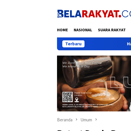
Loncat
ke
konten
HOME
NASIONAL
SUARA RAKYAT
Terbaru
Habib Aboe: Garut 
Beranda
Umum