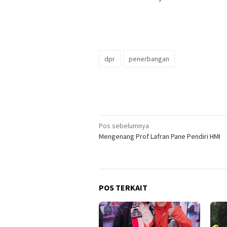
dpr
penerbangan
Navigasi
Pos sebelumnya
Mengenang Prof Lafran Pane Pendiri HMI
pos
POS TERKAIT