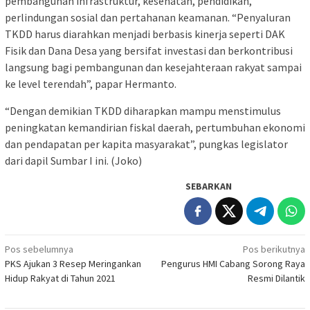
pembangunan infrastruktur, kesehatan, pendidikan,
perlindungan sosial dan pertahanan keamanan. “Penyaluran
TKDD harus diarahkan menjadi berbasis kinerja seperti DAK
Fisik dan Dana Desa yang bersifat investasi dan berkontribusi
langsung bagi pembangunan dan kesejahteraan rakyat sampai
ke level terendah”, papar Hermanto.
“Dengan demikian TKDD diharapkan mampu menstimulus
peningkatan kemandirian fiskal daerah, pertumbuhan ekonomi
dan pendapatan per kapita masyarakat”, pungkas legislator
dari dapil Sumbar I ini. (Joko)
SEBARKAN
Navigasi
Pos sebelumnya
Pos berikutnya
PKS Ajukan 3 Resep Meringankan
Pengurus HMI Cabang Sorong Raya
pos
Hidup Rakyat di Tahun 2021
Resmi Dilantik