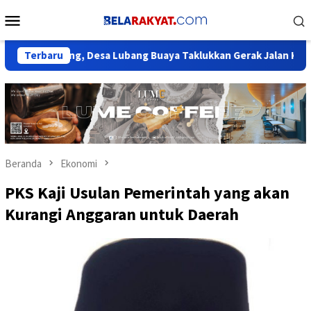
Loncat
Menu
ke
Mobile
konten
rang, Desa Lubang Buaya Taklukkan Gerak Jalan Kecamatan Setu
Terbaru
Beranda
Ekonomi
PKS Kaji Usulan Pemerintah yang akan
Kurangi Anggaran untuk Daerah