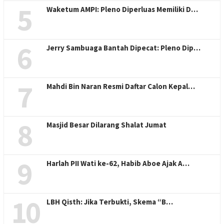
5
Waketum AMPI: Pleno Diperluas Memiliki D…
6
Jerry Sambuaga Bantah Dipecat: Pleno Dip…
7
Mahdi Bin Naran Resmi Daftar Calon Kepal…
8
Masjid Besar Dilarang Shalat Jumat
9
Harlah PII Wati ke-62, Habib Aboe Ajak A…
10
LBH Qisth: Jika Terbukti, Skema “B…