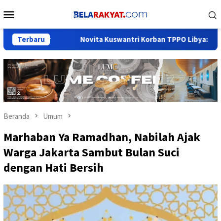
Loncat
Menu
ke
Mobile
konten
Besar
Terbaru
Novita Kuswantri Korban TPPO Libya: Terima Kasi
Beranda
Umum
Marhaban Ya Ramadhan, Nabilah Ajak
Warga Jakarta Sambut Bulan Suci
dengan Hati Bersih