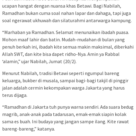
ucapan hangat dengan nuansa khas Betawi. Bagi Nabilah,
Ramadhan bukan cuma soal nahan lapar dan dahaga, tapi juga
soal ngerawat ukhuwah dan silaturahmi antarwarga kampung.
“Marhaban ya Ramadhan. Selamat menunaikan ibadah puasa.
Mohon maaf lahir dan batin. Mudah-mudahan di bulan yang
penuh berkah ini, ibadah kite semua makin maksimal, diberkahi
Allah SWT, dan kite bisa dapet ridho-Nya. Amin ya Rabbal
‘alamin,” ujar Nabilah, Jumat (20/2).
Menurut Nabilah, tradisi Betawi seperti ngumpul bareng
keluarga, bukber di musala, sampai bagi-bagi takjil di pinggir
jalan adalah cermin kekompakan warga Jakarta yang harus
terus dijaga.
“Ramadhan di Jakarta tuh punya warna sendiri. Ada suara bedug
magrib, anak-anak pada tadarusan, emak-emak siapin kolak
sama es buah. Ini budaya yang jangan sampe ilang. Kite rawat
bareng-bareng,” katanya.