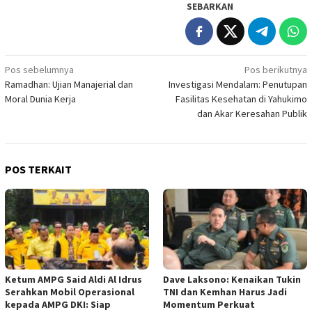
SEBARKAN
Navigasi
Pos sebelumnya
Pos berikutnya
Ramadhan: Ujian Manajerial dan
Investigasi Mendalam: Penutupan
pos
Moral Dunia Kerja
Fasilitas Kesehatan di Yahukimo
dan Akar Keresahan Publik
POS TERKAIT
Ketum AMPG Said Aldi Al Idrus
Dave Laksono: Kenaikan Tukin
Serahkan Mobil Operasional
TNI dan Kemhan Harus Jadi
kepada AMPG DKI: Siap
Momentum Perkuat