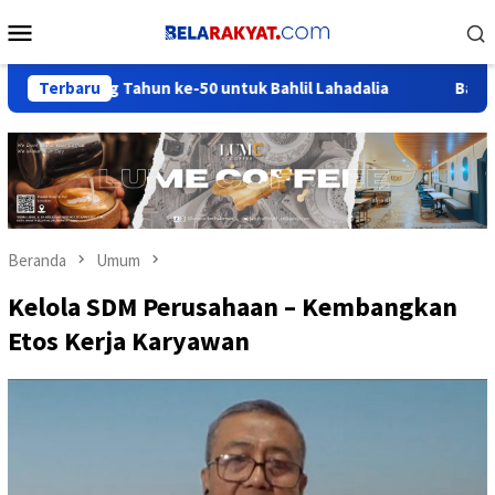
Loncat
Menu
ke
Mobile
konten
ng Tahun ke-50 untuk Bahlil Lahadalia
Terbaru
Basri Baco Ajak 
Beranda
Umum
Kelola SDM Perusahaan – Kembangkan
Etos Kerja Karyawan