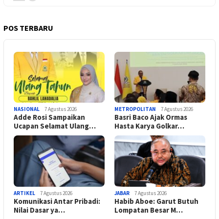
POS TERBARU
NASIONAL
7 Agustus 2026
METROPOLITAN
7 Agustus 2026
Adde Rosi Sampaikan
Basri Baco Ajak Ormas
Ucapan Selamat Ulang…
Hasta Karya Golkar…
ARTIKEL
7 Agustus 2026
JABAR
7 Agustus 2026
Komunikasi Antar Pribadi:
Habib Aboe: Garut Butuh
Nilai Dasar ya…
Lompatan Besar M…