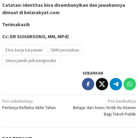
Catatan: identitas bisa disembunyikan dan jawabannya
dimuat di belarakyat.com
Terimakasih
Cc: DR SUHARSONO, MM, MPd]
Etos kerja karyawan
SDM perusahaa
tanya jawab jadi pengusaha
SEBARKAN
Navigasi
Pos sebelumnya
Pos berikutnya
Perlunya Refleksi Akhir Tahun
Belajar dari Anies: Kritik Itu Vitamin
pos
Bagi Tokoh Publik