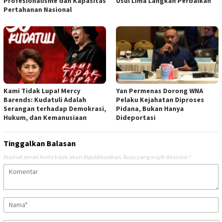
Profesionalisme dan Kapasitas
Usul Lima Langkah Perbaikan
Pertahanan Nasional
Kami Tidak Lupa! Mercy
Yan Permenas Dorong WNA
Barends: Kudatuli Adalah
Pelaku Kejahatan Diproses
Serangan terhadap Demokrasi,
Pidana, Bukan Hanya
Hukum, dan Kemanusiaan
Dideportasi
Tinggalkan Balasan
Alamat email Anda tidak akan dipublikasikan.
Ruas yang wajib ditandai
*