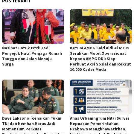
POS TERKAIT
Nasihat untuk Istri: Jadi
Ketum AMPG Said Aldi Al Idrus
Penyejuk Hati, Penjaga Rumah
Serahkan Mobil Operasional
Tangga dan Jalan Menuju
kepada AMPG DKI: Siap
Surga
Perkuat Aksi Sosial dan Rekrut
10.000 Kader Muda
Dave Laksono: Kenaikan Tukin
Anas Urbaningrum Nilai Survei
TNI dan Kemhan Harus Jadi
Kepuasan Pemerintahan
Momentum Perkuat
Prabowo Mengkhawatirkan,