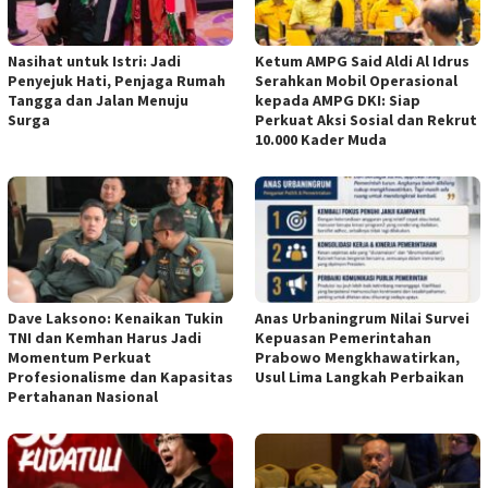
Nasihat untuk Istri: Jadi
Ketum AMPG Said Aldi Al Idrus
Penyejuk Hati, Penjaga Rumah
Serahkan Mobil Operasional
Tangga dan Jalan Menuju
kepada AMPG DKI: Siap
Surga
Perkuat Aksi Sosial dan Rekrut
10.000 Kader Muda
Dave Laksono: Kenaikan Tukin
Anas Urbaningrum Nilai Survei
TNI dan Kemhan Harus Jadi
Kepuasan Pemerintahan
Momentum Perkuat
Prabowo Mengkhawatirkan,
Profesionalisme dan Kapasitas
Usul Lima Langkah Perbaikan
Pertahanan Nasional