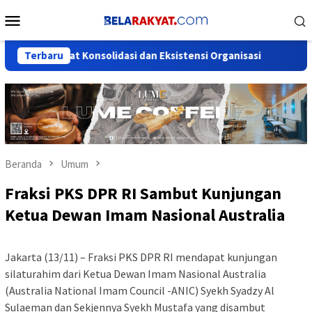
Loncat
Menu
ke
Mobile
konten
Perkuat Konsolidasi dan Eksistensi Organisasi
Terbaru
Pemuda Dini
Beranda
Umum
Fraksi PKS DPR RI Sambut Kunjungan
Ketua Dewan Imam Nasional Australia
Jakarta (13/11) – Fraksi PKS DPR RI mendapat kunjungan
silaturahim dari Ketua Dewan Imam Nasional Australia
(Australia National Imam Council -ANIC) Syekh Syadzy Al
Sulaeman dan Sekjennya Syekh Mustafa yang disambut