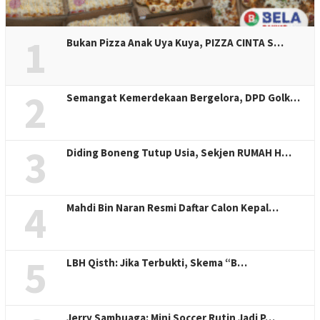
1
Bukan Pizza Anak Uya Kuya, PIZZA CINTA S…
2
Semangat Kemerdekaan Bergelora, DPD Golk…
3
Diding Boneng Tutup Usia, Sekjen RUMAH H…
4
Mahdi Bin Naran Resmi Daftar Calon Kepal…
5
LBH Qisth: Jika Terbukti, Skema “B…
Jerry Sambuaga: Mini Soccer Rutin Jadi P…