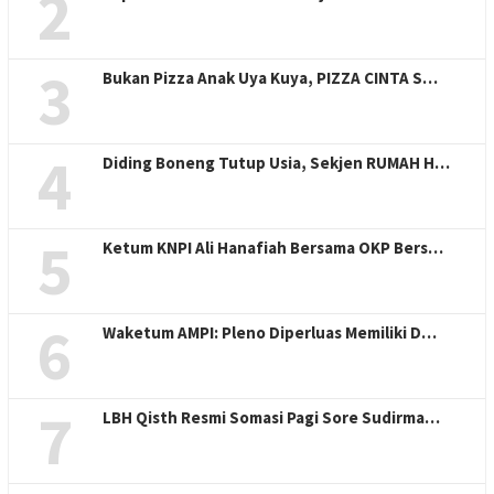
2
3
Bukan Pizza Anak Uya Kuya, PIZZA CINTA S…
4
Diding Boneng Tutup Usia, Sekjen RUMAH H…
5
Ketum KNPI Ali Hanafiah Bersama OKP Bers…
6
Waketum AMPI: Pleno Diperluas Memiliki D…
7
LBH Qisth Resmi Somasi Pagi Sore Sudirma…