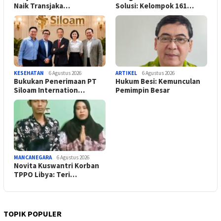
Naik Transjaka…
Solusi: Kelompok 161…
KESEHATAN
6 Agustus 2026
ARTIKEL
6 Agustus 2026
Bukukan Penerimaan PT
Hukum Besi: Kemunculan
Siloam Internation…
Pemimpin Besar
MANCANEGARA
6 Agustus 2026
Novita Kuswantri Korban
TPPO Libya: Teri…
TOPIK POPULER