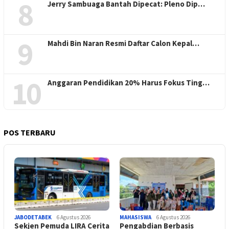
8
Jerry Sambuaga Bantah Dipecat: Pleno Dip…
9
Mahdi Bin Naran Resmi Daftar Calon Kepal…
10
Anggaran Pendidikan 20% Harus Fokus Ting…
POS TERBARU
JABODETABEK
6 Agustus 2026
MAHASISWA
6 Agustus 2026
Sekjen Pemuda LIRA Cerita
Pengabdian Berbasis