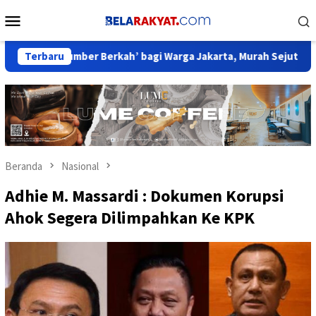
Loncat
Menu
ke
Mobile
konten
i ‘Sumber Berkah’ bagi Warga Jakarta, Murah Sejuta Manfaat
Terbaru
Beranda
Nasional
Adhie M. Massardi : Dokumen Korupsi
Ahok Segera Dilimpahkan Ke KPK