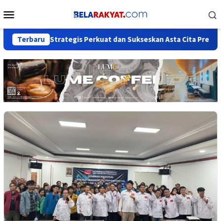
Loncat
Menu
ke
Mobile
konten
l Society Strategis Perkuat dan Sukseskan Asta Cita Presiden
Terbaru