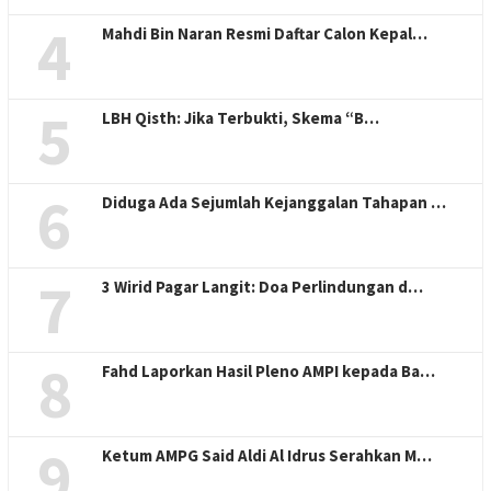
4
Mahdi Bin Naran Resmi Daftar Calon Kepal…
5
LBH Qisth: Jika Terbukti, Skema “B…
6
Diduga Ada Sejumlah Kejanggalan Tahapan …
7
3 Wirid Pagar Langit: Doa Perlindungan d…
8
Fahd Laporkan Hasil Pleno AMPI kepada Ba…
9
Ketum AMPG Said Aldi Al Idrus Serahkan M…