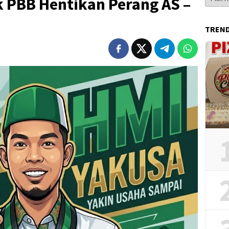
 PBB Hentikan Perang AS –
Berita
TREN