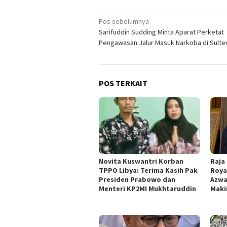
Navigasi
Pos sebelumnya
Sarifuddin Sudding Minta Aparat Perketat
pos
Pengawasan Jalur Masuk Narkoba di Sulte
POS TERKAIT
Novita Kuswantri Korban
Raja
TPPO Libya: Terima Kasih Pak
Roya
Presiden Prabowo dan
Azwa
Menteri KP2MI Mukhtaruddin
Maki