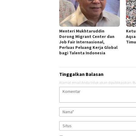
Menteri Mukhtaruddin
Ketu
Dorong Migrant Center dan
Aqsa
Job Fair Internasional,
Timu
Perluas Peluang Kerja Global
bagi Talenta Indonesia
Tinggalkan Balasan
Alamat email Anda tidak akan dipublikasikan.
Ru