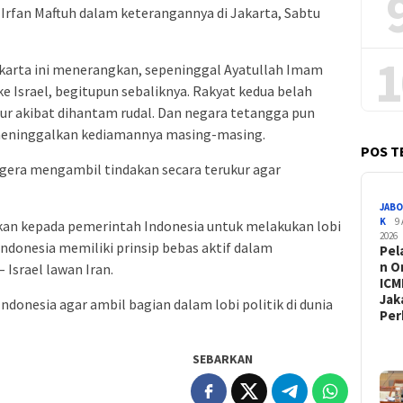
Irfan Maftuh dalam keterangannya di Jakarta, Sabtu
1
rta ini menerangkan, sepeninggal Ayatullah Imam
 Israel, begitupun sebaliknya. Rakyat kedua belah
ur akibat dihantam rudal. Dan negara tetangga pun
 meninggalkan kediamannya masing-masing.
POS T
segera mengambil tindakan secara terukur agar
JAB
K
9
an kepada pemerintah Indonesia untuk melakukan lobi
2026
 Indonesia memiliki prinsip bebas aktif dalam
Pel
n O
Israel lawan Iran.
ICMI
Jak
donesia agar ambil bagian dalam lobi politik di dunia
Pe
SEBARKAN