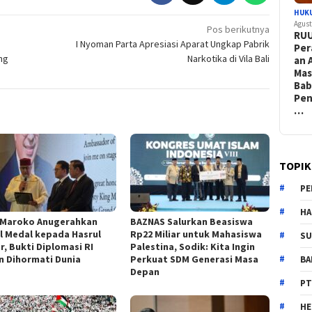
HUK
Agust
Pos berikutnya
RU
I Nyoman Parta Apresiasi Aparat Ungkap Pabrik
Per
ng
Narkotika di Vila Bali
an 
Ma
Bab
Pen
…
TOPIK
PE
HA
 Maroko Anugerahkan
BAZNAS Salurkan Beasiswa
l Medal kepada Hasrul
Rp22 Miliar untuk Mahasiswa
SU
r, Bukti Diplomasi RI
Palestina, Sodik: Kita Ingin
n Dihormati Dunia
Perkuat SDM Generasi Masa
B
Depan
PT
H