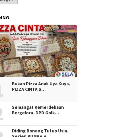
DING
1
Bukan Pizza Anak Uya Kuya,
PIZZA CINTA S…
2
Semangat Kemerdekaan
Bergelora, DPD Golk…
Diding Boneng Tutup Usia,
Sekjen RUMAH H…