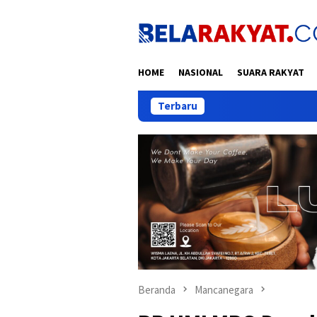
Loncat
ke
konten
HOME
NASIONAL
SUARA RAKYAT
Terbaru
Pelantik
Beranda
Mancanegara