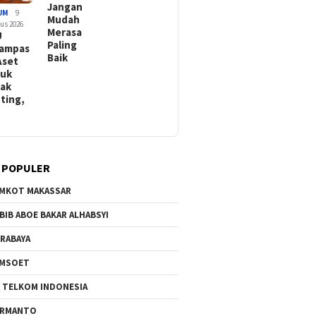
Jangan
UM
9
Mudah
us 2026
Merasa
U
Paling
ampas
Baik
Aset
suk
ak
ting,
 POPULER
MKOT MAKASSAR
BIB ABOE BAKAR ALHABSYI
RABAYA
AMSOET
 TELKOM INDONESIA
ERMANTO