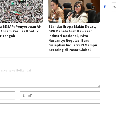
PK
a BKSAP: Penyerbuan Al-
Standar Eropa Makin Ketat,
 Ancam Perluas Konflik
DPR Benahi Arah Kawasan
r Tengah
Industri Nasional, Evita
Nursanty: Regulasi Baru
Disiapkan Industri RI Mampu
Bersaing di Pasar Global
as yang wajib ditandai
*