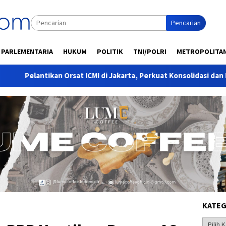
Pencarian
PARLEMENTARIA
HUKUM
POLITIK
TNI/POLRI
METROPOLITA
an Orsat ICMI di Jakarta, Perkuat Konsolidasi dan Eksistensi Organ
KATEG
Kategor