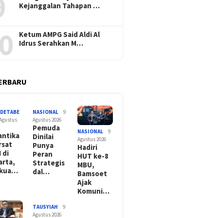
9
Kejanggalan Tahapan …
0
Ketum AMPG Said Aldi Al
Idrus Serahkan M…
ERBARU
ODETABE
NASIONAL
9
 Agustus
Agustus 2026
Pemuda
NASIONAL
9
antika
Dinilai
Agustus 2026
rsat
Punya
Hadiri
 di
Peran
HUT ke-8
arta,
Strategis
MBU,
rkua…
dal…
Bamsoet
Ajak
Komuni…
TAUSYIAH
9
Agustus 2026