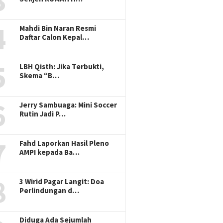
3
4
Mahdi Bin Naran Resmi
Daftar Calon Kepal…
5
LBH Qisth: Jika Terbukti,
Skema “B…
6
Jerry Sambuaga: Mini Soccer
Rutin Jadi P…
7
Fahd Laporkan Hasil Pleno
AMPI kepada Ba…
8
3 Wirid Pagar Langit: Doa
Perlindungan d…
Diduga Ada Sejumlah