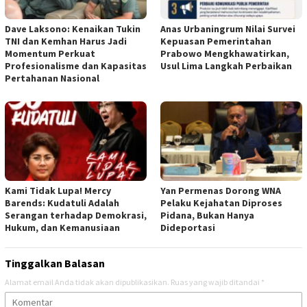
Dave Laksono: Kenaikan Tukin
Anas Urbaningrum Nilai Survei
TNI dan Kemhan Harus Jadi
Kepuasan Pemerintahan
Momentum Perkuat
Prabowo Mengkhawatirkan,
Profesionalisme dan Kapasitas
Usul Lima Langkah Perbaikan
Pertahanan Nasional
Kami Tidak Lupa! Mercy
Yan Permenas Dorong WNA
Barends: Kudatuli Adalah
Pelaku Kejahatan Diproses
Serangan terhadap Demokrasi,
Pidana, Bukan Hanya
Hukum, dan Kemanusiaan
Dideportasi
Tinggalkan Balasan
Alamat email Anda tidak akan dipublikasikan.
Ruas yang wajib ditandai
*