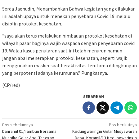
Serda Jaenudin, Menambahkan Bahwa kegiatan yang dilakukan
ini adalah upaya untuk menekan penyebaran Covid 19 melalui
disiplin protokol kesehatan.
“saya akan terus melakukan himbauan protokol kesehatan di
wilayah pasar baginya wajib waspada dengan penyebaran covid
19. Walau kasus penularan saat ini telah menurun namun
jangan abai menerapkan protokol kesehatan, seperti wajib
menggunakan masker saat beraktivitas terutama dilingkungan
yang berpotensi adanya kerumunan.” Pungkasnya.
(CP/red)
SEBARKAN
Navigasi
Pos sebelumnya
Pos berikutnya
Danramil 01/Tambun Bersama
Kedungwaringin Gelar Musyawarah
pos
Muspika Gelar Apel Tanggap
Desa, Koramil/13 Kedungwaringin