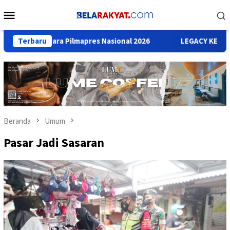
Loncat
Menu
ke
Mobile
konten
ara Juara Pilmapres Nasional 2026
Terbaru
LEGACY KETUM BAHLIL D
Beranda
Umum
Pasar Jadi Sasaran