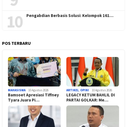
10
Pengabdian Berbasis Solusi: Kelompok 161…
POS TERBARU
MAHASISWA
10 Agustus 2026
ARTIKEL
,
OPINI
10 Agustus 2026
Bamsoet Apresiasi Tiffney
LEGACY KETUM BAHLIL DI
Tyara Juara Pi…
PARTAI GOLKAR: Me…