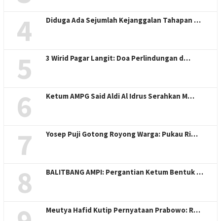
4
Diduga Ada Sejumlah Kejanggalan Tahapan …
5
3 Wirid Pagar Langit: Doa Perlindungan d…
6
Ketum AMPG Said Aldi Al Idrus Serahkan M…
7
Yosep Puji Gotong Royong Warga: Pukau Ri…
8
BALITBANG AMPI: Pergantian Ketum Bentuk …
9
Meutya Hafid Kutip Pernyataan Prabowo: R…