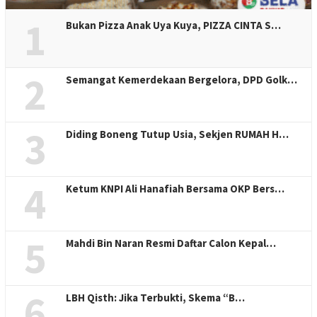
1
Bukan Pizza Anak Uya Kuya, PIZZA CINTA S…
2
Semangat Kemerdekaan Bergelora, DPD Golk…
3
Diding Boneng Tutup Usia, Sekjen RUMAH H…
4
Ketum KNPI Ali Hanafiah Bersama OKP Bers…
5
Mahdi Bin Naran Resmi Daftar Calon Kepal…
6
LBH Qisth: Jika Terbukti, Skema “B…