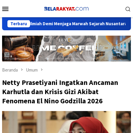
Loncat
Menu
ke
Mobile
konten
n Ilmiah Demi Menjaga Marwah Sejarah Nusantara
Terbaru
Ketua 
Beranda
Umum
Netty Prasetiyani Ingatkan Ancaman
Karhutla dan Krisis Gizi Akibat
Fenomena El Nino Godzilla 2026