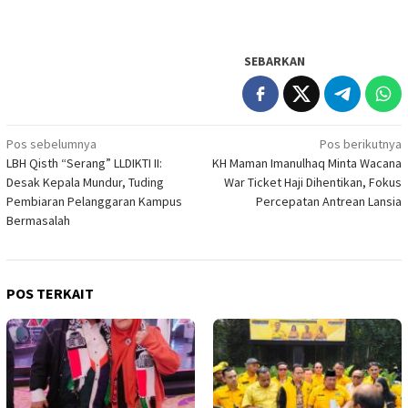
SEBARKAN
Navigasi
Pos sebelumnya
Pos berikutnya
LBH Qisth “Serang” LLDIKTI II:
KH Maman Imanulhaq Minta Wacana
pos
Desak Kepala Mundur, Tuding
War Ticket Haji Dihentikan, Fokus
Pembiaran Pelanggaran Kampus
Percepatan Antrean Lansia
Bermasalah
POS TERKAIT