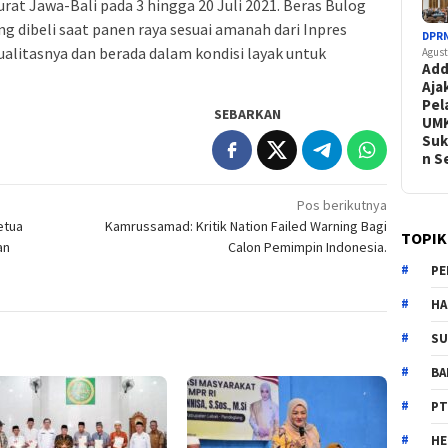
at Jawa-Bali pada 3 hingga 20 Juli 2021. Beras Bulog
ng dibeli saat panen raya sesuai amanah dari Inpres
DPR
ualitasnya dan berada dalam kondisi layak untuk
Agust
Add
Aja
Pel
SEBARKAN
UM
Suk
n 
Pos berikutnya
etua
Kamrussamad: Kritik Nation Failed Warning Bagi
TOPIK
an
Calon Pemimpin Indonesia.
PE
HA
SU
B
PT
H