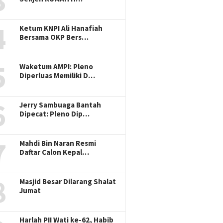
3
4
Ketum KNPI Ali Hanafiah
Bersama OKP Bers…
5
Waketum AMPI: Pleno
Diperluas Memiliki D…
6
Jerry Sambuaga Bantah
Dipecat: Pleno Dip…
7
Mahdi Bin Naran Resmi
Daftar Calon Kepal…
8
Masjid Besar Dilarang Shalat
Jumat
Harlah PII Wati ke-62, Habib