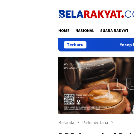
Loncat
ke
konten
HOME
NASIONAL
SUARA RAKYAT
Terbaru
Yosep Puji Gotong Royong
Beranda
Parlementaria