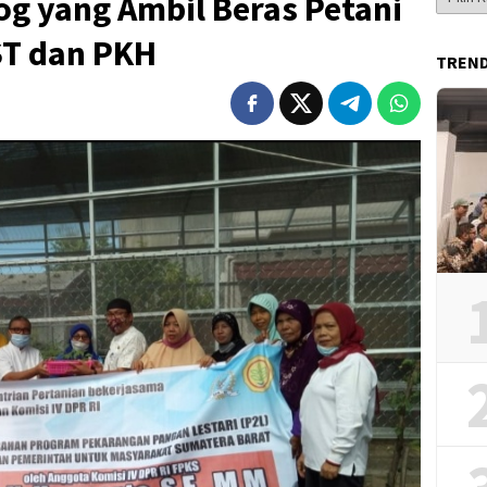
og yang Ambil Beras Petani
Berita
ST dan PKH
TREN