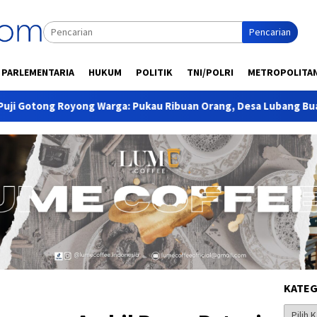
Pencarian
PARLEMENTARIA
HUKUM
POLITIK
TNI/POLRI
METROPOLITA
 Warga: Pukau Ribuan Orang, Desa Lubang Buaya Taklukkan Gera
KATEG
Kategor