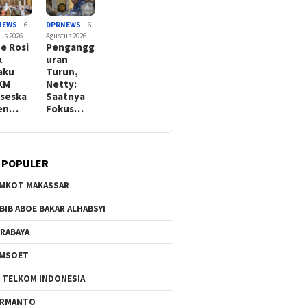
NEWS
6
DPRNEWS
6
us 2026
Agustus 2026
e Rosi
Pengangg
k
uran
aku
Turun,
KM
Netty:
seska
Saatnya
Sen…
Fokus…
 POPULER
MKOT MAKASSAR
BIB ABOE BAKAR ALHABSYI
RABAYA
AMSOET
 TELKOM INDONESIA
ERMANTO