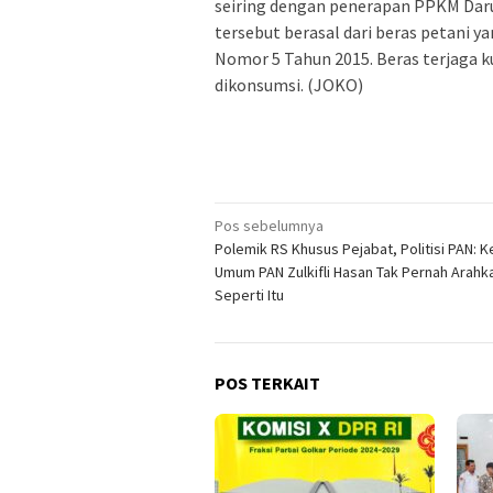
seiring dengan penerapan PPKM Darur
tersebut berasal dari beras petani ya
Nomor 5 Tahun 2015. Beras terjaga k
dikonsumsi. (JOKO)
Navigasi
Pos sebelumnya
Polemik RS Khusus Pejabat, Politisi PAN: K
pos
Umum PAN Zulkifli Hasan Tak Pernah Arahk
Seperti Itu
POS TERKAIT