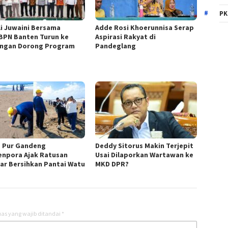
PK
li Juwaini Bersama
Adde Rosi Khoerunnisa Serap
BPN Banten Turun ke
Aspirasi Rakyat di
ngan Dorong Program
Pandeglang
L
 Pur Gandeng
Deddy Sitorus Makin Terjepit
npora Ajak Ratusan
Usai Dilaporkan Wartawan ke
jar Bersihkan Pantai Watu
MKD DPR?
as yang wajib ditandai
*