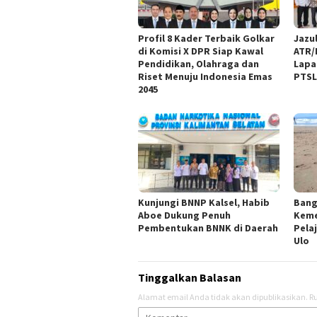
Profil 8 Kader Terbaik Golkar
Jazu
di Komisi X DPR Siap Kawal
ATR/
Pendidikan, Olahraga dan
Lapa
Riset Menuju Indonesia Emas
PTS
2045
Kunjungi BNNP Kalsel, Habib
Bang
Aboe Dukung Penuh
Keme
Pembentukan BNNK di Daerah
Pela
Ulo
Tinggalkan Balasan
Alamat email Anda tidak akan dipublikasikan.
Ru