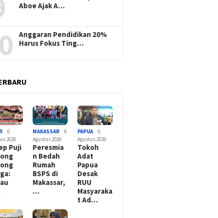
9
Aboe Ajak A…
0
Anggaran Pendidikan 20%
Harus Fokus Ting…
ERBARU
R
6
MAKASSAR
6
PAPUA
6
us 2026
Agustus 2026
Agustus 2026
ep Puji
Peresmia
Tokoh
tong
n Bedah
Adat
yong
Rumah
Papua
ga:
BSPS di
Desak
kau
Makassar,
RUU
…
…
Masyaraka
t Ad…