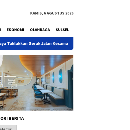
KAMIS, 6 AGUSTUS 2026
N
EKONOMI
OLAHRAGA
SULSEL
k Jalan Kecamatan Setu
Peresmian Bedah Rumah BSPS di 
ORI BERITA
i