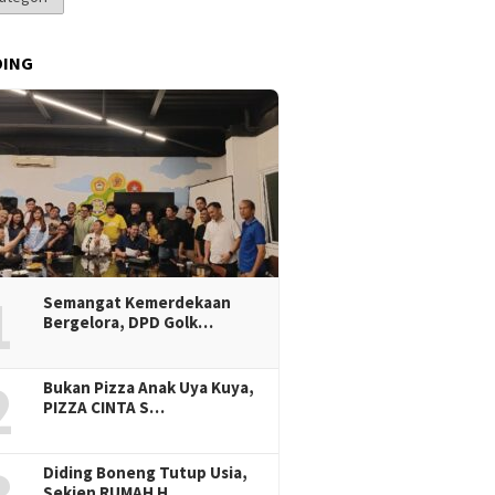
DING
1
Semangat Kemerdekaan
Bergelora, DPD Golk…
2
Bukan Pizza Anak Uya Kuya,
PIZZA CINTA S…
Diding Boneng Tutup Usia,
Sekjen RUMAH H…