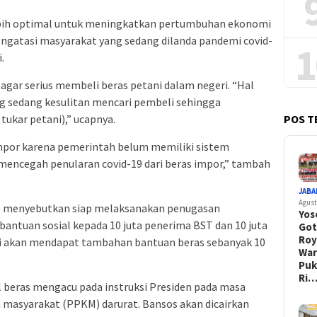
bih optimal untuk meningkatkan pertumbuhan ekonomi
gatasi masyarakat yang sedang dilanda pandemi covid-
1
.
ar serius membeli beras petani dalam negeri. “Hal
 sedang kesulitan mencari pembeli sehingga
POS T
tukar petani),” ucapnya.
impor karena pemerintah belum memiliki sistem
mencegah penularan covid-19 dari beras impor,” tambah
JABA
Agust
o menyebutkan siap melaksanakan penugasan
Yos
antuan sosial kepada 10 juta penerima BST dan 10 juta
Go
Ro
 akan mendapat tambahan bantuan beras sebanyak 10
War
Pu
Ri
beras mengacu pada instruksi Presiden pada masa
masyarakat (PPKM) darurat. Bansos akan dicairkan