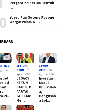
9
Pergantian Ketum Bentuk
…
0
Yosep Puji Gotong Royong
Warga: Pukau Ri…
ERBARU
ASISWA
ARTIKEL
,
ARTIKEL
,
Agustus
OPINI
10
OPINI
10
Agustus 2026
Agustus 2026
msoet
LEGACY
Investasi
esiasi
KETUM
Masuk
fney
BAHLIL DI
Bulukumb
ra
PARTAI
a,
ra Pi…
GOLKAR:
Pengusah
Me…
a Lok…