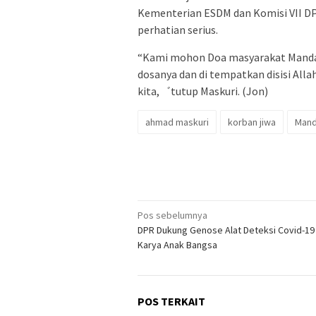
Kementerian ESDM dan Komisi VII DP
perhatian serius.
“Kami mohon Doa masyarakat Mandai
dosanya dan di tempatkan disisi Alla
kita,゛tutup Maskuri. (Jon)
ahmad maskuri
korban jiwa
Manda
Navigasi
Pos sebelumnya
DPR Dukung Genose Alat Deteksi Covid-19
pos
Karya Anak Bangsa
POS TERKAIT