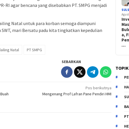
R-RI agar bencana yang disebabkan PT. SMPG menjadi
SUL
Agust
Inv
ling Natal untuk para korban semoga diampuni
Ma
Bu
h SWT, mari Bersatu padu kita tingkatkan kepedulian
a, 
Pe
…
iling Natal
PT SMPG
SEBARKAN
TOPIK
PE
HA
Pos berikutnya
 Buah
Mengenang Prof Lafran Pane Pendiri HMI
SU
B
PT
H