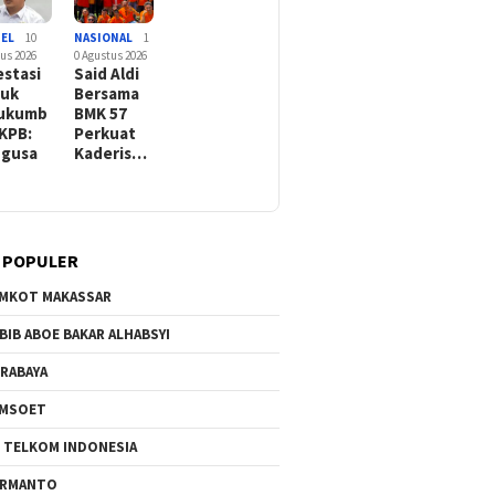
SEL
10
NASIONAL
1
us 2026
0 Agustus 2026
estasi
Said Aldi
suk
Bersama
lukumb
BMK 57
FKPB:
Perkuat
ngusa
Kaderis…
 POPULER
MKOT MAKASSAR
BIB ABOE BAKAR ALHABSYI
RABAYA
AMSOET
 TELKOM INDONESIA
ERMANTO