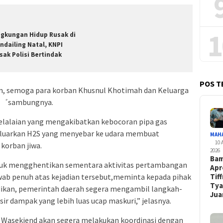
1
ngkungan Hidup Rusak di
ndailing Natal, KNPI
sak Polisi Bertindak
POS T
, semoga para korban Khusnul Khotimah dan Keluarga
an,゛sambungnya.
elalaian yang mengakibatkan kebocoran pipa gas
luarkan H2S yang menyebar ke udara membuat
MAH
10 
korban jiwa.
2026
Ba
tuk mengghentikan sementara aktivitas pertambangan
Apr
ab penuh atas kejadian tersebut,meminta kepada pihak
Tif
Tya
dikan, pemerintah daerah segera mengambil langkah-
Jua
r dampak yang lebih luas ucap maskuri,” jelasnya.
i Wasekjend akan segera melakukan koordinasi dengan