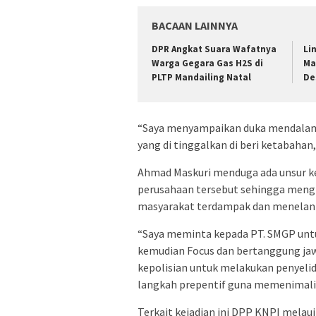
BACAAN LAINNYA
DPR Angkat Suara Wafatnya
Li
Warga Gegara Gas H2S di
Ma
PLTP Mandailing Natal
De
“Saya menyampaikan duka mendalam
yang di tinggalkan di beri ketabah
Ahmad Maskuri menduga ada unsur k
perusahaan tersebut sehingga meng
masyarakat terdampak dan menelan 
“Saya meminta kepada PT. SMGP un
kemudian Focus dan bertanggung jaw
kepolisian untuk melakukan penyeli
langkah prepentif guna memenimalisi
Terkait kejadian ini DPP KNPI melau