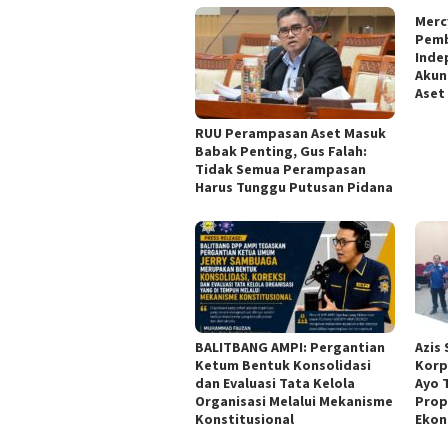
Merc
Pemb
Inde
Akun
Aset
RUU Perampasan Aset Masuk
Babak Penting, Gus Falah:
Tidak Semua Perampasan
Harus Tunggu Putusan Pidana
BALITBANG AMPI: Pergantian
Azis
Ketum Bentuk Konsolidasi
Korp
dan Evaluasi Tata Kelola
Ayo 
Organisasi Melalui Mekanisme
Prop
Konstitusional
Ekon