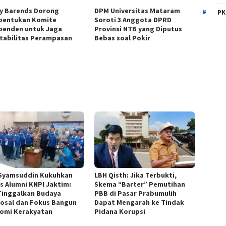
y Barends Dorong
DPM Universitas Mataram
PK
entukan Komite
Soroti 3 Anggota DPRD
penden untuk Jaga
Provinsi NTB yang Diputus
tabilitas Perampasan
Bebas soal Pokir
 Syamsuddin Kukuhkan
LBH Qisth: Jika Terbukti,
s Alumni KNPI Jaktim:
Skema “Barter” Pemutihan
Tinggalkan Budaya
PBB di Pasar Prabumulih
osal dan Fokus Bangun
Dapat Mengarah ke Tindak
omi Kerakyatan
Pidana Korupsi