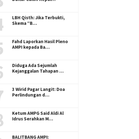
3
4
LBH Qisth: Jika Terbukti,
Skema “B…
5
Fahd Laporkan Hasil Pleno
AMPI kepada Ba…
6
Diduga Ada Sejumlah
Kejanggalan Tahapan …
7
3 Wirid Pagar Langit: Doa
Perlindungan d…
8
Ketum AMPG Said Aldi Al
Idrus Serahkan M…
BALITBANG AMPI: