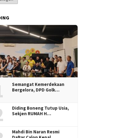
DING
1
Semangat Kemerdekaan
Bergelora, DPD Golk…
2
Diding Boneng Tutup Usia,
Sekjen RUMAH H…
Mahdi Bin Naran Resmi
Daftar Calon Kepal…