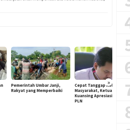
»
rintah Umbar Janji,
Cepat Tanggap Keluhan
PLN Sa
at yang Memperbaiki
Masyarakat, Ketua Gerindra
Teban
Kuansing Apresiasi Kinerja
Warga 
PLN
Kompen