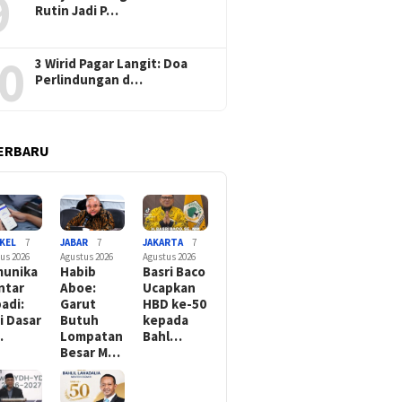
9
Rutin Jadi P…
0
3 Wirid Pagar Langit: Doa
Perlindungan d…
ERBARU
KEL
7
JABAR
7
JAKARTA
7
us 2026
Agustus 2026
Agustus 2026
unika
Habib
Basri Baco
Antar
Aboe:
Ucapkan
badi:
Garut
HBD ke-50
ai Dasar
Butuh
kepada
…
Lompatan
Bahl…
Besar M…