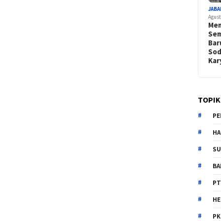
JABA
Agust
Mem
Sem
Bar
Sod
Ka
TOPIK
PE
HA
SU
B
PT
H
PK