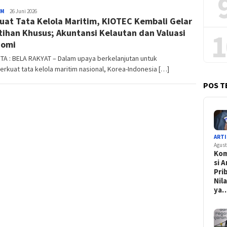
IM
Redaktur
26 Juni 2026
uat Tata Kelola Maritim, KIOTEC Kembali Gelar
tihan Khusus; Akuntansi Kelautan dan Valuasi
1
nomi
A : BELA RAKYAT – Dalam upaya berkelanjutan untuk
kuat tata kelola maritim nasional, Korea-Indonesia […]
POS T
ARTI
Agust
Kom
si 
Pri
Nil
ya