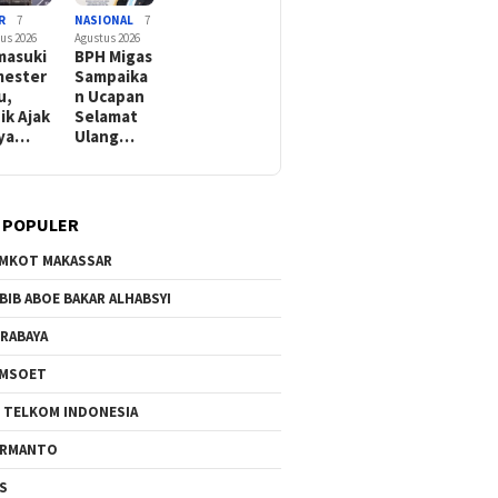
R
7
NASIONAL
7
us 2026
Agustus 2026
asuki
BPH Migas
ester
Sampaika
u,
n Ucapan
ik Ajak
Selamat
rya…
Ulang…
 POPULER
MKOT MAKASSAR
BIB ABOE BAKAR ALHABSYI
RABAYA
AMSOET
 TELKOM INDONESIA
ERMANTO
S