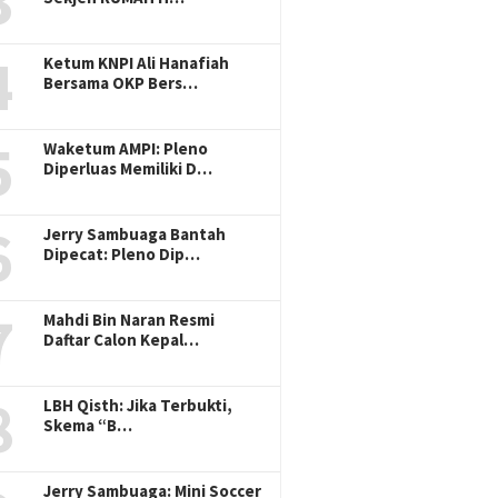
3
4
Ketum KNPI Ali Hanafiah
Bersama OKP Bers…
5
Waketum AMPI: Pleno
Diperluas Memiliki D…
6
Jerry Sambuaga Bantah
Dipecat: Pleno Dip…
7
Mahdi Bin Naran Resmi
pudi Diduga Asal
Tambal Sulam Jalan di PUPR
Tim PKM
Daftar Calon Kepal…
g Pohon, Rampas Aset
Wilayah 1 Bogor Asal-asalan,
Pengua
Tanpa Beri
Warga Keluhkan PUPR Hanya
Pangan 
sasi Ganti Rugi
Cari Muka
Pencapa
8
LBH Qisth: Jika Terbukti,
Hunger)
Skema “B…
Jerry Sambuaga: Mini Soccer