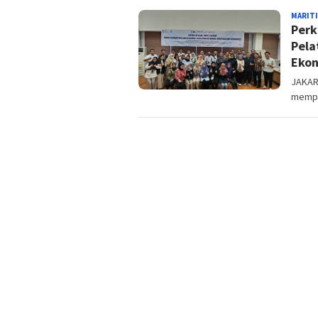
MARIT
Perk
Pela
Eko
JAKART
memper