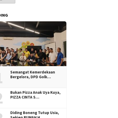
DING
1
Semangat Kemerdekaan
Bergelora, DPD Golk…
2
Bukan Pizza Anak Uya Kuya,
PIZZA CINTA S…
Diding Boneng Tutup Usia,
Sekjen RUMAH H…