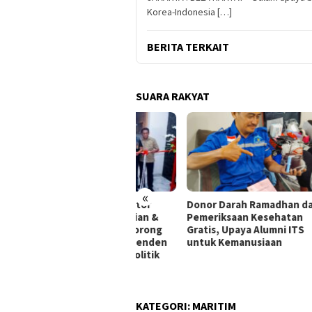
Korea-Indonesia […]
BERITA TERKAIT
SUARA RAKYAT
«
iri Peresmian Kantor
Donor Darah Ramadhan dan
Peme
um Aldwin Rahadian &
Pemeriksaan Kesehatan
Raky
tners, Bamsoet Dorong
Gratis, Upaya Alumni ITS
vokat Tetap Independen
untuk Kemanusiaan
Tengah Tekanan Politik
 Publik
KATEGORI:
MARITIM