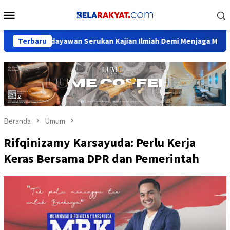
Loncat
Menu
ke
Mobile
konten
, Budayawan Serukan Kajian Ilmiah Demi Menjaga Marwah Sejara
Terbaru
Beranda
Umum
Rifqinizamy Karsayuda: Perlu Kerja
Keras Bersama DPR dan Pemerintah