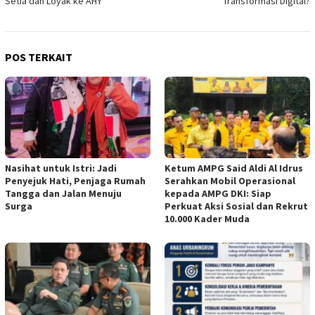
Setia dan Loyak ke AHY
Transformasi Digital?
POS TERKAIT
Nasihat untuk Istri: Jadi
Ketum AMPG Said Aldi Al Idrus
Penyejuk Hati, Penjaga Rumah
Serahkan Mobil Operasional
Tangga dan Jalan Menuju
kepada AMPG DKI: Siap
Surga
Perkuat Aksi Sosial dan Rekrut
10.000 Kader Muda