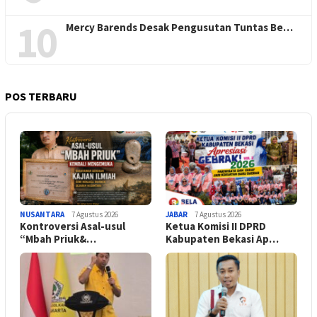
10
Mercy Barends Desak Pengusutan Tuntas Be…
POS TERBARU
NUSANTARA
7 Agustus 2026
JABAR
7 Agustus 2026
Kontroversi Asal-usul
Ketua Komisi II DPRD
“Mbah Priuk&…
Kabupaten Bekasi Ap…