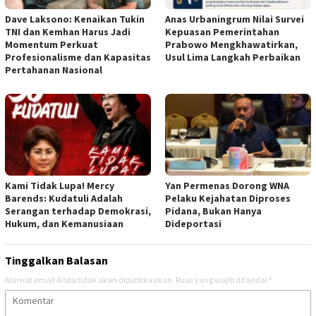
Dave Laksono: Kenaikan Tukin
Anas Urbaningrum Nilai Survei
TNI dan Kemhan Harus Jadi
Kepuasan Pemerintahan
Momentum Perkuat
Prabowo Mengkhawatirkan,
Profesionalisme dan Kapasitas
Usul Lima Langkah Perbaikan
Pertahanan Nasional
Kami Tidak Lupa! Mercy
Yan Permenas Dorong WNA
Barends: Kudatuli Adalah
Pelaku Kejahatan Diproses
Serangan terhadap Demokrasi,
Pidana, Bukan Hanya
Hukum, dan Kemanusiaan
Dideportasi
Tinggalkan Balasan
Alamat email Anda tidak akan dipublikasikan.
Ruas yang wajib ditandai
*