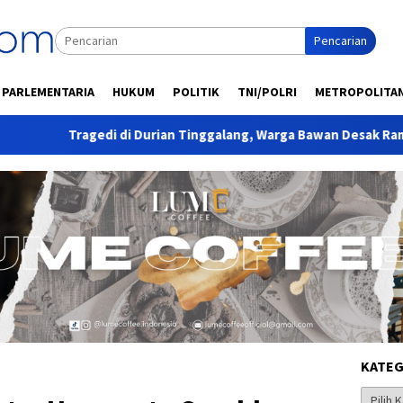
Pencarian
PARLEMENTARIA
HUKUM
POLITIK
TNI/POLRI
METROPOLITA
gedi di Durian Tinggalang, Warga Bawan Desak Rambu dan Lampu 
KATEG
Kategor