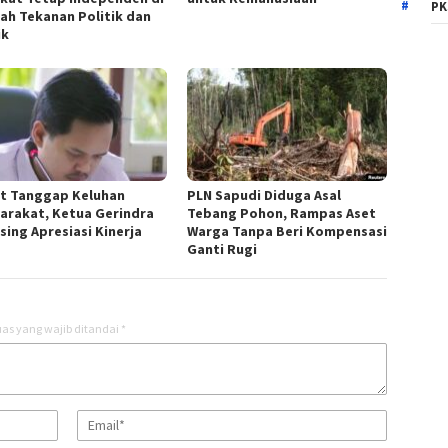
PK
ah Tekanan Politik dan
ik
t Tanggap Keluhan
PLN Sapudi Diduga Asal
arakat, Ketua Gerindra
Tebang Pohon, Rampas Aset
sing Apresiasi Kinerja
Warga Tanpa Beri Kompensasi
Ganti Rugi
as yang wajib ditandai
*