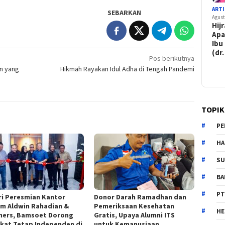
ARTI
SEBARKAN
Agust
Hij
Apa
Ibu
(dr.
Pos berikutnya
an yang
Hikmah Rayakan Idul Adha di Tengah Pandemi
TOPIK
PE
HA
SU
B
PT
ri Peresmian Kantor
Donor Darah Ramadhan dan
m Aldwin Rahadian &
Pemeriksaan Kesehatan
H
ners, Bamsoet Dorong
Gratis, Upaya Alumni ITS
kat Tetap Independen di
untuk Kemanusiaan