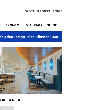
SABTU, 8 AGUSTUS 2026
N
EKONOMI
OLAHRAGA
SULSEL
Jalan Dibenahi: Jangan Tunggu Korban Berikutnya!
AMPG
ORI BERITA
i