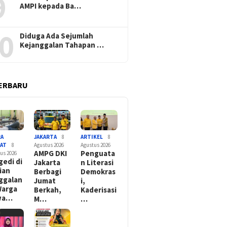
9
AMPI kepada Ba…
0
Diduga Ada Sejumlah
Kejanggalan Tahapan …
ERBARU
RA
JAKARTA
8
ARTIKEL
8
YAT
8
Agustus 2026
Agustus 2026
AMPG DKI
Penguata
us 2026
gedi di
Jakarta
n Literasi
ian
Berbagi
Demokras
ggalan
Jumat
i,
Warga
Berkah,
Kaderisasi
wa…
M…
…