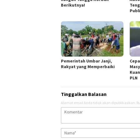
Berikutnya!
Teng
Publ
Pemerintah Umbar Janji,
Cepa
Rakyat yang Memperbaiki
Masy
Kuan
PLN
Tinggalkan Balasan
Alamat email Anda tidak akan dipublikasikan.
Ru