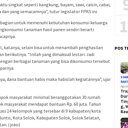
tu singkat seperti kangkung, bayam, sawi, caisin, cabai,
 dan yang semacamnya”, tutur legislator FPKS ini.
1
sebagian untuk memenuhi kebutuhan konsumsi keluarga
engkonsumsi tanaman hasil panen sendiri berarti
ucapnya.
al, katanya, selain bisa untuk menambah penghasilan
POS T
berikutnya. “Inilah yang dimaksud lestari. Jadi
engan berbagai tanaman yang bisa dikonsumsi tersebut
aparnya.
SUA
nya, dana bantuan habis maka habislah kegiatannya”, ujar
RAK
Agust
Tra
Dur
mpok masyarakat minimal beranggotakan 30 rumah.
Tin
k masyarakat mendapat bantuan Rp. 60 juta. Tahun
g, 
asi 14 kelompok yang tersebar di 9 kabupaten/kota
Ba
lunto, Kota Solok, Kabupaten Solok, Solok Selatan,
tan. (joko)