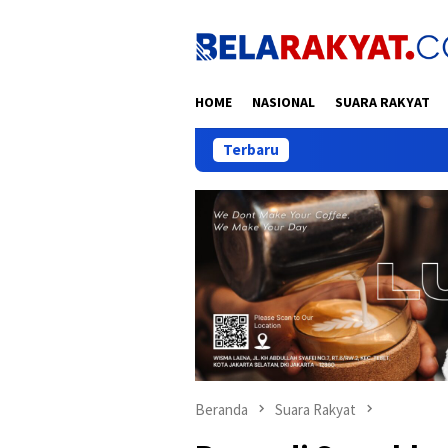
Loncat
ke
konten
HOME
NASIONAL
SUARA RAKYAT
Terbaru
Tra
Beranda
Suara Rakyat