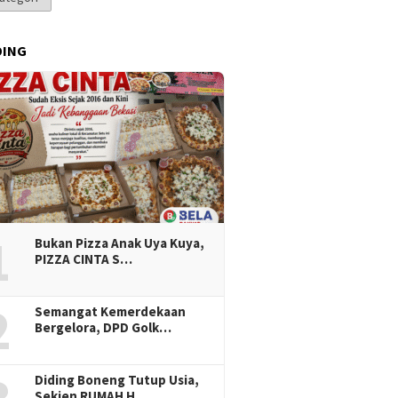
DING
1
Bukan Pizza Anak Uya Kuya,
PIZZA CINTA S…
2
Semangat Kemerdekaan
Bergelora, DPD Golk…
Diding Boneng Tutup Usia,
Sekjen RUMAH H…