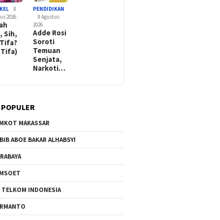
KEL
8
PENDIDIKAN
us 2026
8 Agustus
rah
2026
Adde Rosi
, Sih,
Soroti
 Tifa?
Temuan
 Tifa)
Senjata,
Narkoti…
 POPULER
MKOT MAKASSAR
BIB ABOE BAKAR ALHABSYI
RABAYA
AMSOET
 TELKOM INDONESIA
ERMANTO