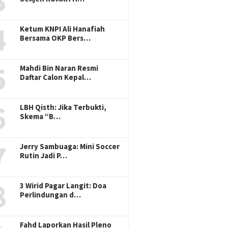
3
4
Ketum KNPI Ali Hanafiah
Bersama OKP Bers…
5
Mahdi Bin Naran Resmi
Daftar Calon Kepal…
6
LBH Qisth: Jika Terbukti,
Skema “B…
7
Jerry Sambuaga: Mini Soccer
Rutin Jadi P…
8
3 Wirid Pagar Langit: Doa
Perlindungan d…
Fahd Laporkan Hasil Pleno