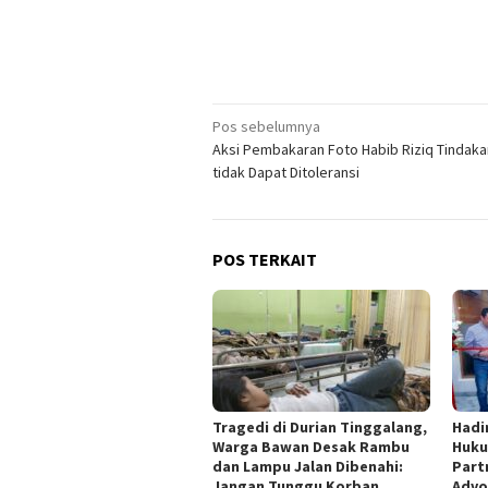
Navigasi
Pos sebelumnya
Aksi Pembakaran Foto Habib Riziq Tindak
pos
tidak Dapat Ditoleransi
POS TERKAIT
Tragedi di Durian Tinggalang,
Hadi
Warga Bawan Desak Rambu
Huku
dan Lampu Jalan Dibenahi:
Part
Jangan Tunggu Korban
Advo