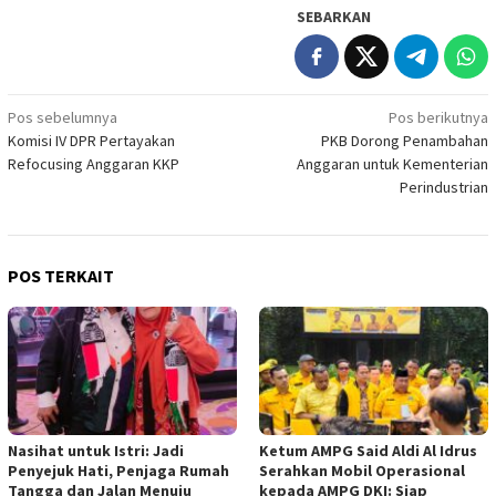
SEBARKAN
Navigasi
Pos sebelumnya
Pos berikutnya
Komisi IV DPR Pertayakan
PKB Dorong Penambahan
pos
Refocusing Anggaran KKP
Anggaran untuk Kementerian
Perindustrian
POS TERKAIT
Nasihat untuk Istri: Jadi
Ketum AMPG Said Aldi Al Idrus
Penyejuk Hati, Penjaga Rumah
Serahkan Mobil Operasional
Tangga dan Jalan Menuju
kepada AMPG DKI: Siap