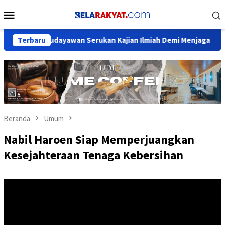
Loncat
Menu
ke
Mobile
konten
a, Budayawan Serukan Kajian Ilmiah Demi Menjaga Marwah Sejar
Terbaru
Beranda
Umum
Nabil Haroen Siap Memperjuangkan
Kesejahteraan Tenaga Kebersihan