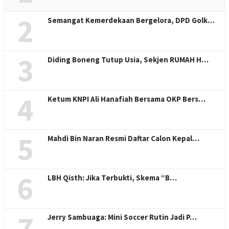
2
Semangat Kemerdekaan Bergelora, DPD Golk…
3
Diding Boneng Tutup Usia, Sekjen RUMAH H…
4
Ketum KNPI Ali Hanafiah Bersama OKP Bers…
5
Mahdi Bin Naran Resmi Daftar Calon Kepal…
6
LBH Qisth: Jika Terbukti, Skema “B…
7
Jerry Sambuaga: Mini Soccer Rutin Jadi P…