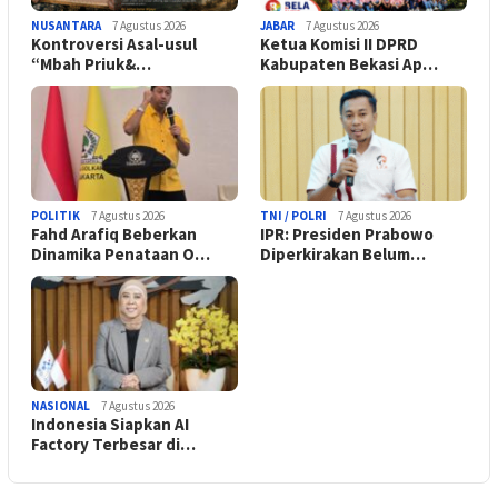
NUSANTARA
7 Agustus 2026
JABAR
7 Agustus 2026
Kontroversi Asal-usul
Ketua Komisi II DPRD
“Mbah Priuk&…
Kabupaten Bekasi Ap…
POLITIK
7 Agustus 2026
TNI / POLRI
7 Agustus 2026
Fahd Arafiq Beberkan
IPR: Presiden Prabowo
Dinamika Penataan O…
Diperkirakan Belum…
NASIONAL
7 Agustus 2026
Indonesia Siapkan AI
Factory Terbesar di…