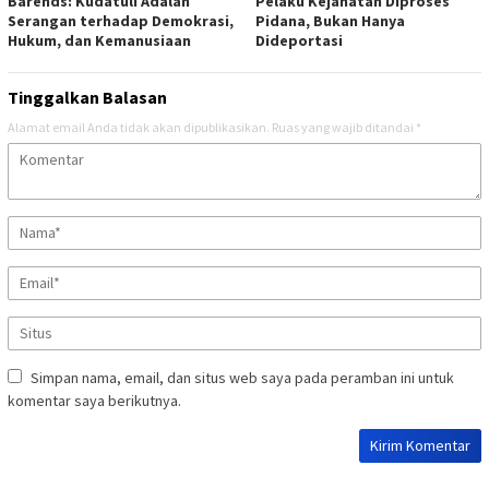
Barends: Kudatuli Adalah
Pelaku Kejahatan Diproses
Serangan terhadap Demokrasi,
Pidana, Bukan Hanya
Hukum, dan Kemanusiaan
Dideportasi
Tinggalkan Balasan
Alamat email Anda tidak akan dipublikasikan.
Ruas yang wajib ditandai
*
Simpan nama, email, dan situs web saya pada peramban ini untuk
komentar saya berikutnya.