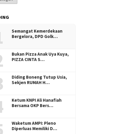
DING
1
Semangat Kemerdekaan
Bergelora, DPD Golk…
2
Bukan Pizza Anak Uya Kuya,
PIZZA CINTA S…
3
Diding Boneng Tutup Usia,
Sekjen RUMAH H…
4
Ketum KNPI Ali Hanafiah
Bersama OKP Bers…
5
Waketum AMPI: Pleno
Diperluas Memiliki D…