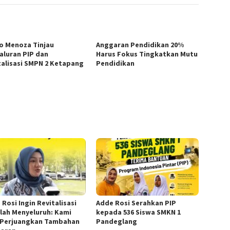
o Menoza Tinjau
Anggaran Pendidikan 20%
aluran PIP dan
Harus Fokus Tingkatkan Mutu
talisasi SMPN 2 Ketapang
Pendidikan
Rosi Ingin Revitalisasi
Adde Rosi Serahkan PIP
lah Menyeluruh: Kami
kepada 536 Siswa SMKN 1
 Perjuangkan Tambahan
Pandeglang