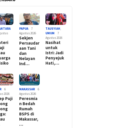
ANTARA
PAPUA
7
TAUSYIAH
,
gustus
Agustus 2026
UMUM
7
Sekjen
Agustus 2026
teri
Nasihat
Persaudar
aji
untuk
aan Tani
jau
Istri: Jadi
dan
uarga
Penyejuk
Nelayan
isiko
Hati,…
Ind…
R
6
MAKASSAR
6
us 2026
Agustus 2026
ep Puji
Peresmia
tong
n Bedah
yong
Rumah
ga:
BSPS di
kau
Makassar,
…
…