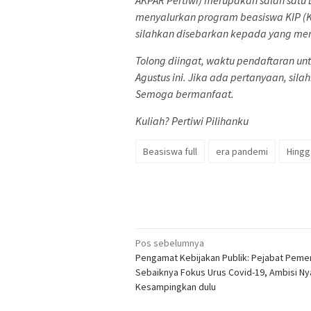
menyalurkan program beasiswa KIP (Ka
silahkan disebarkan kepada yang m
Tolong diingat, waktu pendaftaran un
Agustus ini. Jika ada pertanyaan, sil
Semoga bermanfaat.
Kuliah? Pertiwi Pilihanku
Beasiswa full
era pandemi
Hingg
Navigasi
Pos sebelumnya
Pengamat Kebijakan Publik: Pejabat Peme
pos
Sebaiknya Fokus Urus Covid-19, Ambisi N
Kesampingkan dulu