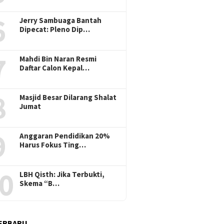
6
Jerry Sambuaga Bantah
Dipecat: Pleno Dip…
7
Mahdi Bin Naran Resmi
Daftar Calon Kepal…
8
Masjid Besar Dilarang Shalat
Jumat
9
Anggaran Pendidikan 20%
Harus Fokus Ting…
0
LBH Qisth: Jika Terbukti,
Skema “B…
ERBARU