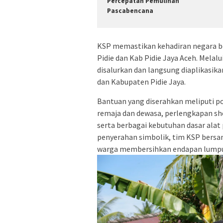
Percepatan Pemulihan
Pascabencana
KSP memastikan kehadiran negara be
Pidie dan Kab Pidie Jaya Aceh. Mela
disalurkan dan langsung diaplikasika
dan Kabupaten Pidie Jaya.
Bantuan yang diserahkan meliputi po
remaja dan dewasa, perlengkapan sho
serta berbagai kebutuhan dasar alat
penyerahan simbolik, tim KSP bersa
warga membersihkan endapan lumpur