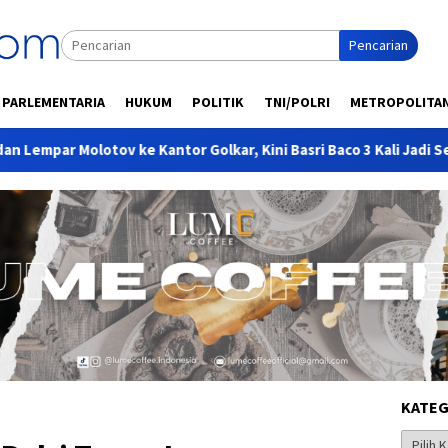
Pencarian
PARLEMENTARIA
HUKUM
POLITIK
TNI/POLRI
METROPOLITA
or Golkar, Kini Basri Baco 3 Kali Jadi Sekretaris hingga Jadi Eli
KATEG
Kategor