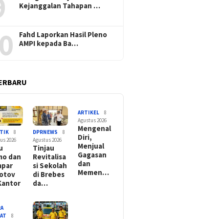
9
Kejanggalan Tahapan …
0
Fahd Laporkan Hasil Pleno
AMPI kepada Ba…
ERBARU
ARTIKEL
8
Agustus 2026
Mengenal
TIK
8
DPRNEWS
8
Diri,
us 2026
Agustus 2026
Menjual
u
Tinjau
Gagasan
mo dan
Revitalisa
dan
mpar
si Sekolah
Memen…
otov
di Brebes
Kantor
da…
RA
YAT
8