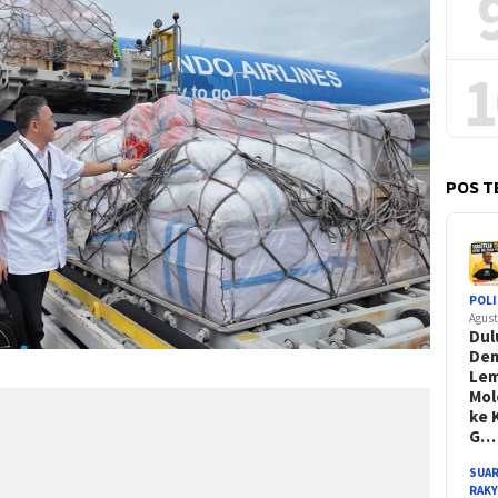
1
POS T
POLI
Agust
Dul
De
Le
Mol
ke 
G…
SUA
RAK