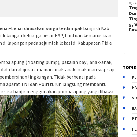
Agust
Tra
Dur
Tin
g, 
nar-benar dirasakan warga terdampak banjir di Kab
Ba
lui dukungan keluarga besar KSP, bantuan kemanusiaan
n di lapangan pada sejumlah lokasi di Kabupaten Pidie
mpa apung (floating pump), pakaian bayi, anak-anak,
TOPIK
lat dan al quran, mainan anak-anak, makanan siap saji,
 pembersihan lingkungan. Tidak berhenti pada
PE
ma aparat TNI dan Polri turun langsung membantu
HA
 sisa banjir menggunakan pompa apung yang dibawa.
SU
B
PT
H