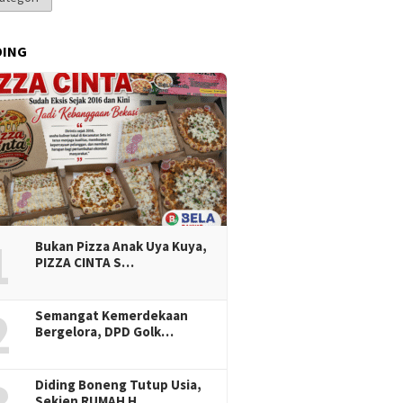
DING
1
Bukan Pizza Anak Uya Kuya,
PIZZA CINTA S…
2
Semangat Kemerdekaan
Bergelora, DPD Golk…
Diding Boneng Tutup Usia,
Sekjen RUMAH H…