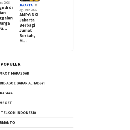
us 2026
JAKARTA
8
gedi di
Agustus 2026
ian
AMPG DKI
ggalan
Jakarta
Warga
Berbagi
wa…
Jumat
Berkah,
M…
 POPULER
MKOT MAKASSAR
BIB ABOE BAKAR ALHABSYI
RABAYA
AMSOET
 TELKOM INDONESIA
ERMANTO