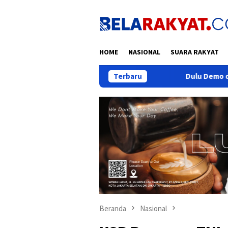
Loncat
ke
konten
HOME
NASIONAL
SUARA RAKYAT
Dulu Demo dan Lempar Molotov ke Kant
Terbaru
Beranda
Nasional