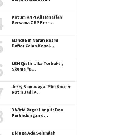
3
4
Ketum KNPI Ali Hanafiah
Bersama OKP Bers…
5
Mahdi Bin Naran Resmi
Daftar Calon Kepal…
6
LBH Qisth: Jika Terbukti,
Skema “B…
7
Jerry Sambuaga: Mini Soccer
Rutin Jadi P…
8
3 Wirid Pagar Langit: Doa
Perlindungan d…
Diduga Ada Sejumlah