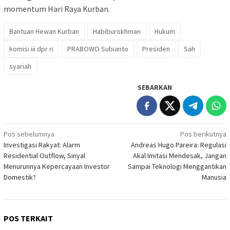
momentum Hari Raya Kurban.
Bantuan Hewan Kurban
Habiburokhman
Hukum
komisi iii dpr ri
PRABOWO Subianto
Presiden
Sah
syariah
SEBARKAN
Navigasi
Pos sebelumnya
Pos berikutnya
Investigasi Rakyat: Alarm
Andreas Hugo Pareira: Regulasi
pos
Residential Outflow, Sinyal
Akal Imitasi Mendesak, Jangan
Menurunnya Kepercayaan Investor
Sampai Teknologi Menggantikan
Domestik?
Manusia
POS TERKAIT