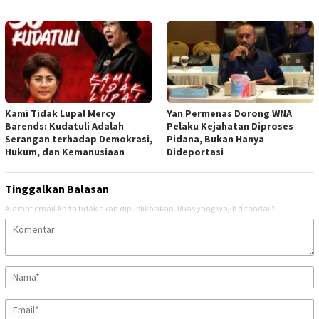
Kami Tidak Lupa! Mercy
Yan Permenas Dorong WNA
Barends: Kudatuli Adalah
Pelaku Kejahatan Diproses
Serangan terhadap Demokrasi,
Pidana, Bukan Hanya
Hukum, dan Kemanusiaan
Dideportasi
Tinggalkan Balasan
Alamat email Anda tidak akan dipublikasikan.
Ruas yang wajib ditandai
*