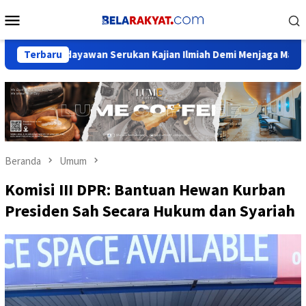
Loncat
Menu
ke
Mobile
konten
ayawan Serukan Kajian Ilmiah Demi Menjaga Marwah Sejarah Nus
Terbaru
Beranda
Umum
Komisi III DPR: Bantuan Hewan Kurban
Presiden Sah Secara Hukum dan Syariah