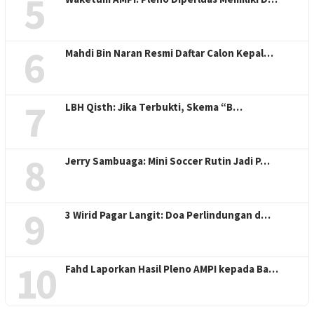
5
6
Mahdi Bin Naran Resmi Daftar Calon Kepal…
7
LBH Qisth: Jika Terbukti, Skema “B…
8
Jerry Sambuaga: Mini Soccer Rutin Jadi P…
9
3 Wirid Pagar Langit: Doa Perlindungan d…
10
Fahd Laporkan Hasil Pleno AMPI kepada Ba…