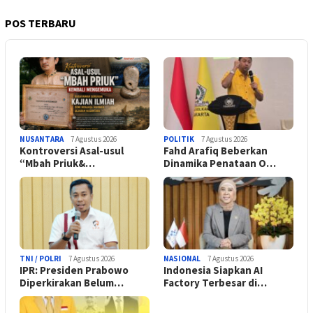
POS TERBARU
NUSANTARA
7 Agustus 2026
POLITIK
7 Agustus 2026
Kontroversi Asal-usul
Fahd Arafiq Beberkan
“Mbah Priuk&…
Dinamika Penataan O…
TNI / POLRI
7 Agustus 2026
NASIONAL
7 Agustus 2026
IPR: Presiden Prabowo
Indonesia Siapkan AI
Diperkirakan Belum…
Factory Terbesar di…