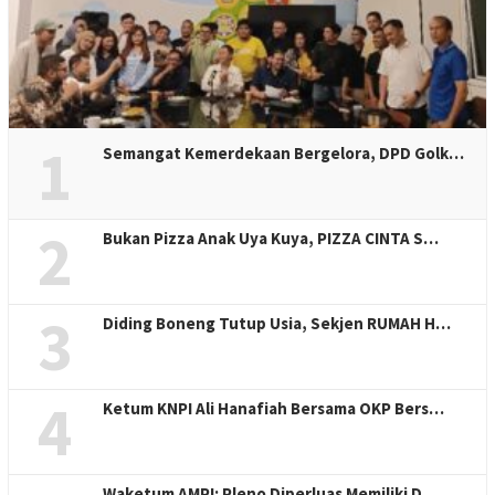
1
Semangat Kemerdekaan Bergelora, DPD Golk…
2
Bukan Pizza Anak Uya Kuya, PIZZA CINTA S…
3
Diding Boneng Tutup Usia, Sekjen RUMAH H…
4
Ketum KNPI Ali Hanafiah Bersama OKP Bers…
Waketum AMPI: Pleno Diperluas Memiliki D…