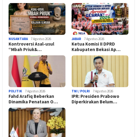
NUSANTARA
7 Agustus 2026
JABAR
7 Agustus 2026
Kontroversi Asal-usul
Ketua Komisi II DPRD
“Mbah Priuk&…
Kabupaten Bekasi Ap…
POLITIK
7 Agustus 2026
TNI / POLRI
7 Agustus 2026
Fahd Arafiq Beberkan
IPR: Presiden Prabowo
Dinamika Penataan O…
Diperkirakan Belum…