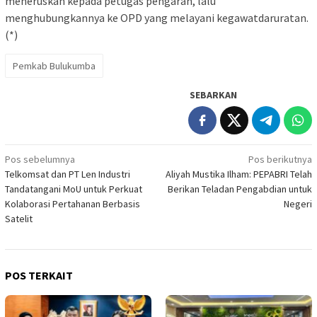
meneruskan kepada petugas pengarah, lalu
menghubungkannya ke OPD yang melayani kegawatdaruratan.
(*)
Pemkab Bulukumba
SEBARKAN
Navigasi
Pos sebelumnya
Pos berikutnya
Telkomsat dan PT Len Industri
Aliyah Mustika Ilham: PEPABRI Telah
pos
Tandatangani MoU untuk Perkuat
Berikan Teladan Pengabdian untuk
Kolaborasi Pertahanan Berbasis
Negeri
Satelit
POS TERKAIT