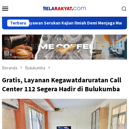
Loncat
Menu
ke
Mobile
konten
dayawan Serukan Kajian Ilmiah Demi Menjaga Marwah Sejarah Nus
Terbaru
Beranda
Bulukumba
Gratis, Layanan Kegawatdaruratan Call
Center 112 Segera Hadir di Bulukumba